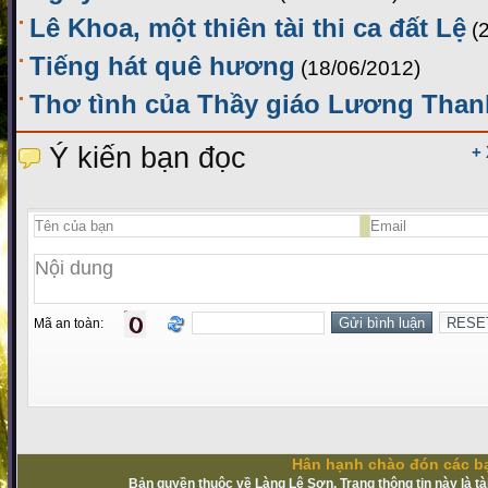
Lê Khoa, một thiên tài thi ca đất Lệ
(
Tiếng hát quê hương
(18/06/2012)
Thơ tình của Thầy giáo Lương Than
Ý kiến bạn đọc
+
Mã an toàn:
Hân hạnh chào đón các bạ
Bản quyền thuộc về Làng Lệ Sơn. Trang thông tin này là t