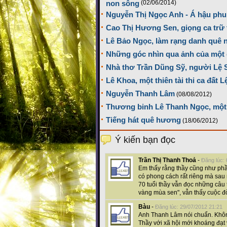
non sông
(02/06/2014)
Nguyễn Thị Ngọc Anh - Á hậu phu
Cao Thị Hương Sen, giọng ca trữ 
Lê Bảo Ngọc, làm rạng danh quê 
Những góc nhìn qua ảnh của một 
Nhà thơ Trần Dũng Sỹ, người Lệ 
Lê Khoa, một thiên tài thi ca đất L
Nguyễn Thanh Lâm
(08/08/2012)
Thương binh Lê Thanh Ngọc, một 
Tiếng hát quê hương
(18/06/2012)
Ý kiến bạn đọc
Trần Thị Thanh Thoả
-
Đăng lúc:
Em thấy rằng thầy cũng như phần
có phong cách rất riêng mà sau
70 tuổi thầy vẫn đọc những câu 
vàng mùa sen", vẫn thấy cuộc đời
Bàu
-
Đăng lúc: 29/07/2012 21:21
Anh Thanh Lâm nói chuẩn. Khôn
Thầy với xã hội mới khoáng đạt 