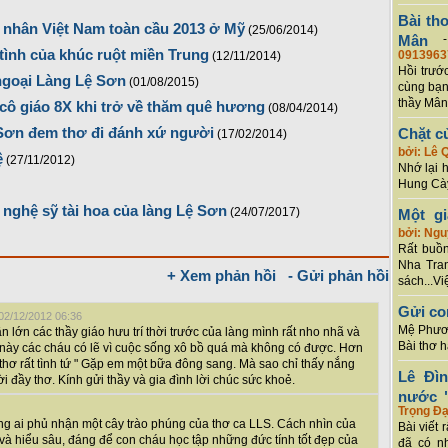
Bài th
 nhân Việt Nam toàn cầu 2013 ở Mỹ
(25/06/2014)
Mân
tình của khúc ruột miền Trung
0913963
(12/11/2014)
Hồi trướ
ngoại Làng Lệ Sơn
(01/08/2015)
cùng bạn
thầy Mân
cô giáo 8X khi trở về thăm quê hương
(08/04/2014)
Sơn đem thơ đi đánh xứ người
Chặt c
(17/02/2014)
bởi: Lê 
ệ
(27/11/2012)
Nhớ lại 
Hung Cày
nghệ sỹ tài hoa của làng Lệ Sơn
(24/07/2017)
Một g
bởi: Ng
Rất buồn
Nha Tran
+ Xem phản hồi
- Gửi phản hồi
sách...Vi
Gửi co
 02/12/2012 06:36
Mệ Phươn
 lớn các thầy giáo hưu trí thời trước của làng mình rất nho nhã và
Bài thơ 
 này các cháu có lẽ vì cuộc sống xô bồ quá mà không có được. Hơn
thơ rất tình tứ " Gặp em một bữa đông sang. Mà sao chỉ thấy nắng
Lê Đì
 đầy thơ. Kính gửi thầy và gia đình lời chúc sức khoẻ.
nước "
Trọng Đạ
g ai phủ nhận một cây trào phúng của thơ ca LLS. Cách nhìn của
Bài viết 
và hiểu sâu, đáng để con cháu học tập những đức tính tốt đẹp của
đã có n