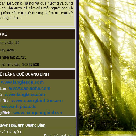
dân Lệ Sơn ở Hà nội và quê hương và cũng
 nói lên được cái tâm của một người con Lệ
g kính đối với quê hương. Cảm ơn chú Vệ
ên tập báo...
 KÊ
truy cập:
14
nay:
4268
 hiện tại:
21715
lượt truy cập:
10267539
KẾT LÀNG QUÊ QUẢNG BÌNH
www.langleson.com
-
www.caolaoha.com
 Lao
-
www.langlaha.com
à
-
www.quangbinhtre.com
h Trẻ
-
www.nhipcau.de
-
www.baoquangbinh.vn
g Bình
-
Tuyên Hoá, tỉnh Quảng Bình
tư vấn chuyên
Email gửi bài viết