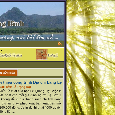
ẬN MỚI NHẤT
i thiệu công trình Địa chí Làng Lệ
Gửi bởi: Lê Trọng Đại
ý kiến đề xuất của bạn Lê Quang Đạt. Việc in
để phát cho mỗi gia đình người Lệ Sơn 1
 không dễ vì giá thành sách chỉ tính riêng
 thủ tục giấy phép xuất bản xuất bản mỗi
160.000 đồng, để in đủ thì phải 4000 quyển
iêng tiền...