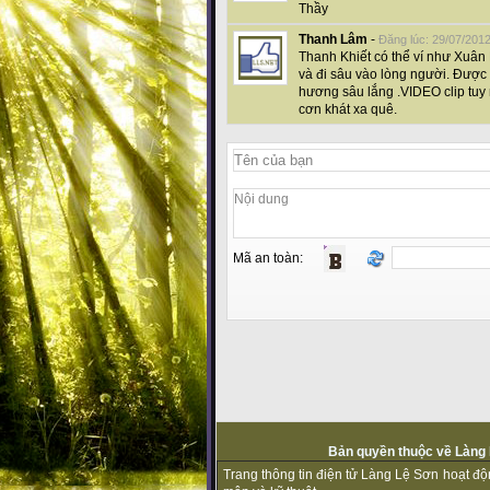
Thầy
Thanh Lâm
-
Đăng lúc: 29/07/201
Thanh Khiết có thể ví như Xuân 
và đi sâu vào lòng người. Được
hương sâu lắng .VIDEO clip tu
cơn khát xa quê.
Mã an toàn:
Bản quyền thuộc về Làng L
Trang thông tin điện tử Làng Lệ Sơn hoạt đ