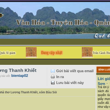
ơng Thanh Khiết
BÌNH LU
Gửi bài viết qua email
bientap02
 bài viết:
In ra
Lời giớ
Lưu bài viết này
Sơn
-
Trả lời 
sách đủ 
, nhà thơ Lương Thanh Khiết, xóm Bàu Sỏi
quyển là
giấy mực
cuốn đã 
như vậy r