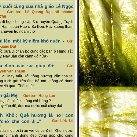
ơ cuối cùng của nhà giáo Lê Ngọc
-
Gửi bởi: Lê Quang Đạt, số phone:
799
c đi học chung cấp 3 ở huyện Quảng Trạch
 Hạnh, bạn Hào ở Ba Đồn. Hay xuống thăm
 chuyện trò ngâm thơ
ủi lèn, một kỷ niệm khó quên
-
Gửi
Quang Đạt
hồi xưa đi chăn bò cùng các bạn ở Hung Tắt,
. Nay đâu còn cảnh đó nữa?
ia đình cần sự giúp đỡ
-
Gửi
uyen Van Thanh
 vì Thay mặt Hội đồng hương Văn hoá tại
g trích gửi tiền ủng hộ mà không có danh
ệc đã qua...Thôi nhé!
n gái Mẹ
-
Gửi bởi: Hung Lan
g còn khỏe không chi Hồng ?
hay đáo để, đọc mà nước mắt chảy dài.
nh Khôi; Quê hương là nơi con
chở che con đi..."
-
Gửi bởi: Lê
i
rất là một lời tri ân với cụ Lê Đình Khôi người
hững hành động đẹp đóng góp cho cộng