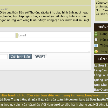
đồng cư 
phần nào
2 21:10
Sơn đán
Diệu của thôn Bàu sỏi.Thơ ông rất đa tình, giàu hình ảnh, ngọt ngào
và Ban bi
 nghe ông trực tiếp ngâm thơ,ta cảm nhận hết những tình cảm quê
y ngắn nhưng xem xong ta như được uống cạn cốc nước mát sau một
THỐNG
Đang 
Hôm 
Tháng
Tổng 
LIÊN 
Lệ Sơn 2
Làng Cao
Làng La H
Quảng Bìn
Nhịp Cầu
Báo Quản
Hân hạnh chào đón các bạn đến với trang tin www.langleson.net
ệ Sơn. Trang thông tin này là tài sản của toàn thể con em làng Lệ Sơn, huyện 
ộng theo quy định của luật pháp Vịệt Nam dưới sự điều hành chung của Hội đồng 