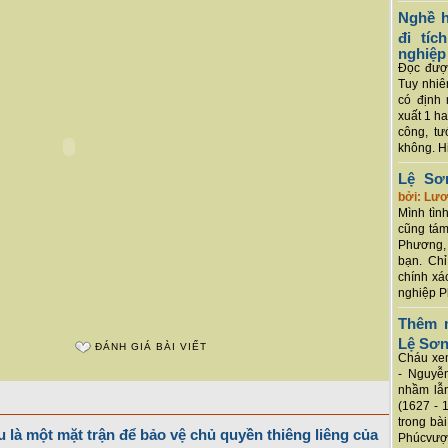
Nghề h
đi tí
nghiệp
Đọc được
Tuy nhiê
có định 
xuất 1 h
công, tư
không. Hi
Lệ Sơ
bởi: Lư
Mình tình
cũng tám
Phương, 
bạn. Chỉ
chính xá
nghiệp P
Thêm m
Lệ Sơ
ĐÁNH GIÁ BÀI VIẾT
Cháu xem
- Nguyễ
nhầm lẫn
(1627 - 
trong bà
 là một mặt trận để bảo vệ chủ quyền thiêng liêng của
Phúcvượt