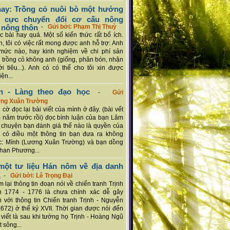
ay: Trồng cỏ nuôi bò một hướng
ch cực chuyển đổi cơ cấu nông
 nông thôn
-
Gửi bởi: Phạm Thị Thuỳ
 bài hay quá. Một số kiến thức rất bổ ích.
n, tôi có việc rất mong được anh hỗ trợ: Anh
mức nào, hay kinh nghiệm về chi phí sản
a trồng cỏ không anh (giống, phân bón, nhận
ới tiêu...). Anh có có thể cho tôi xin được
ện...
n - Làng theo đạo học
-
Gửi
ơng Xuân Trường
 cờ đọc lại bài viết của mình ở đây. (bài vết
 năm trước rồi) đọc bình luận của bạn Lâm
chuyện bạn đánh giá thế nào là quyền của
 có điều một thông tin bạn đưa ra không
c: Mình (Lương Xuân Trường) và bạn dồng
han Phương...
ột tư liệu Hán nôm về địa danh
n
-
Gửi bởi: Lê Trọng Đại
 lại thông tin đoạn nói về chiến tranh Trịnh
n 1774 - 1776 là chưa chính xác dễ gây
 với thông tin Chiến tranh Trịnh - Nguyễn
1672) ở thế kỷ XVII. Thời gian được nói đến
i viết là sau khi tướng họ Trịnh - Hoàng Ngũ
 sông...