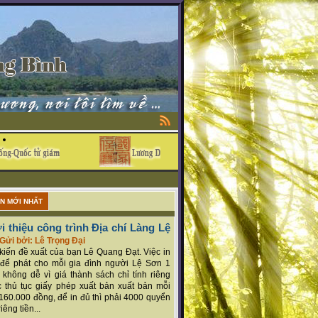
ẬN MỚI NHẤT
i thiệu công trình Địa chí Làng Lệ
Gửi bởi: Lê Trọng Đại
ý kiến đề xuất của bạn Lê Quang Đạt. Việc in
để phát cho mỗi gia đình người Lệ Sơn 1
 không dễ vì giá thành sách chỉ tính riêng
 thủ tục giấy phép xuất bản xuất bản mỗi
160.000 đồng, để in đủ thì phải 4000 quyển
iêng tiền...