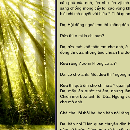
cấp phủ của enh, lùa như lùa vịt mà
sáng chổng mông cấy ló, cào vồng khoa
biết chi mà quyết với biểu ? Thôi quan
Dạ, Hội đồng ngoài em thì không đến 
Rứa thì o mi lo chi nựa?
Dạ, rứa mới khổ thân em chơ anh, ở 
đồng thì đưa nhưng tiêu chuẩn hai đứ
Rứa răng ? xứ ni không có ah?
Dạ, có chơ anh, Một đứa thì ‘ ngọng n
Rứa thì quá êm chơ chi nựa ? quan p
Dạ, mấy lần trước thì êm, nhưng lầ
Chiến mọi bựa anh tề. Đứa Ngọng viế
chơ mô anh.
Chà chà..lôi thôi hè, bọn hắn nói răng
Dạ, hắn nói "Liên quan chuyện đền bù
năm về trước, Càng Vôn xứ tui cũng 