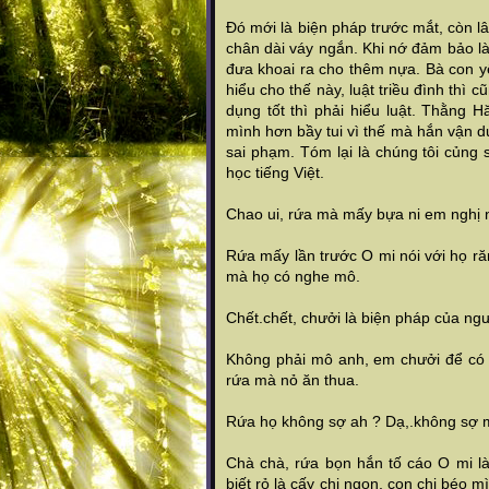
Đó mới là biện pháp trước mắt, còn l
chân dài váy ngắn. Khi nớ đảm bảo l
đưa khoai ra cho thêm nựa. Bà con yê
hiểu cho thế này, luật triều đình thì
dụng tốt thì phải hiểu luật. Thằng 
mình hơn bầy tui vì thế mà hắn vận d
sai phạm. Tóm lại là chúng tôi củng 
học tiếng Việt.
Chao ui, rứa mà mấy bựa ni em nghị n
Rứa mấy lần trước O mi nói với họ ră
mà họ có nghe mô.
Chết.chết, chưởi là biện pháp của ng
Không phải mô anh, em chưởi để có 
rứa mà nỏ ăn thua.
Rứa họ không sợ ah ? Dạ,.không sợ mà
Chà chà, rứa bọn hắn tố cáo O mi l
biết rỏ là cấy chi ngon, con chi béo