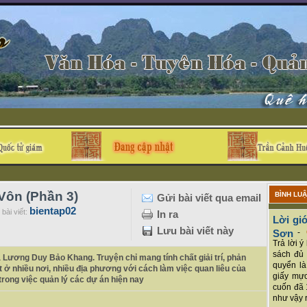
Vôn (Phần 3)
BÌNH LU
Gửi bài viết qua email
bientap02
bài viết:
In ra
Lời giớ
Lưu bài viết này
Sơn
-
Trả lời 
sách đủ 
iả Lương Duy Bảo Khang. Truyện chỉ mang tính chất giải trí, phản
quyển là
ạt ở nhiều nơi, nhiều địa phương với cách làm việc quan liêu của
giấy mực
rong việc quản lý các dự án hiện nay
cuốn đã 
như vậy r