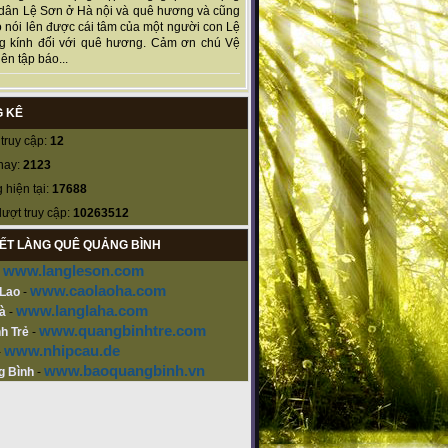
dân Lệ Sơn ở Hà nội và quê hương và cũng
 nói lên được cái tâm của một người con Lệ
g kính đối với quê hương. Cảm ơn chú Vệ
ên tập báo...
 KÊ
truy cập:
12
nay:
2123
 hiện tại:
17688
lượt truy cập:
10263512
KẾT LÀNG QUÊ QUẢNG BÌNH
www.langleson.com
-
www.caolaoha.com
 Lao
-
www.langlaha.com
à
-
www.quangbinhtre.com
h Trẻ
-
www.nhipcau.de
-
www.baoquangbinh.vn
g Bình
-