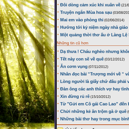
Đôi dòng cảm xúc khi xuân về
(21/
Truyện ngắn Mùa hoa sạu
(03/08/20
Mai em vào phòng thi
(02/06/2014)
Hướng tới kỷ niệm ngày nhà giáo 
Một quảng thời thơ ấu ở Làng Lệ 
Những tin cũ hơn
Dạ thưa ! Cháu nghèo nhưng khôn
Tết này con sẽ về quê
(03/12/2012)
Ăn cơm vụng
(07/11/2012)
Nhân đọc bài “Trượng mới về “ v
Lòng người là giấy chứ đâu phải 
Đàn ông các anh thích vợ hay tìn
Xin đừng rủ rê
(15/10/2012)
Từ "Gửi em Cô gái Cao Lao" đến b
Chửi những kẻ ăn trộm gà ở quê
(
Những bài thơ hay trong mục bình