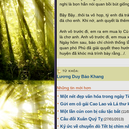
nghị là bọn hắn nói quan bồi bút giốn
Bậy Bậy...thôi ta vô họp, tý enh đá tr
đá cho enh. Khi nớ, anh quyết là thêm 
Anh vô trước đi, em ra em mua lọ Cù
là chơ anh. Anh vô trước đi, em mua 
Ngày hôm sau, báo chí chính thống lẫ
quan phó Phủ đã giải quyết theo hướn
huyện đã khóc mà trình bày rằng.../.
TỪ KHÓA:
Lương Duy Bảo Khang
Những tin mới hơn
Một nét đẹp văn hóa trong ngày Tế
Gửi em cô gái Cao Lao và Lá thư
Một lần cún con bị cẩu tặc bắt
(11/
Câu đối Xuân Quý Tỵ
(27/01/2013)
Ký ức về chuyến đò Tết bị chìm 