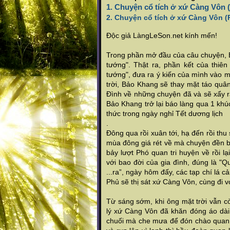
1. Chuyện cổ tích ở xứ Càng Vôn 
2. Chuyện cổ tích ở xứ Càng Vôn (
Độc giả LàngLeSon.net kính mến!
Trong phần mở đầu của câu chuyện, Bả
tướng". Thật ra, phần kết của thi
tướng", đưa ra ý kiến của mình vào 
trời, Bảo Khang sẽ thay mặt táo quân
Đình về những chuyện đã và sẽ xẩy 
Bảo Khang trở lại báo làng qua 1 khú
thức trong ngày nghỉ Tết dương lịch
.
Đông qua rồi xuân tới, hạ đến rồi thu
mùa đông giá rét về mà chuyện đền bù
bảy lượt Phó quan tri huyện về rồi l
với bao đời của gia đình, đúng là "
...ra”, ngày hôm đấy, các tạp chí lá 
Phủ sẽ thị sát xứ Càng Vôn, cùng đi vớ
Từ sáng sớm, khi ông mặt trời vẫn 
lý xứ Càng Vôn đã khăn đóng áo dài 
chuối mà che mưa để đón chào quan l