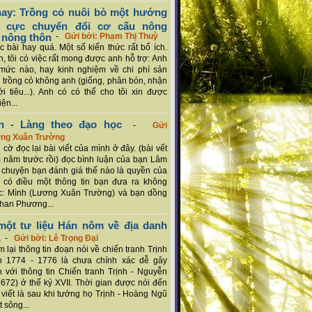
ay: Trồng cỏ nuôi bò một hướng
ch cực chuyển đổi cơ cấu nông
 nông thôn
-
Gửi bởi: Phạm Thị Thuỳ
 bài hay quá. Một số kiến thức rất bổ ích.
n, tôi có việc rất mong được anh hỗ trợ: Anh
mức nào, hay kinh nghiệm về chi phí sản
a trồng cỏ không anh (giống, phân bón, nhận
ới tiêu...). Anh có có thể cho tôi xin được
ện...
n - Làng theo đạo học
-
Gửi
ơng Xuân Trường
 cờ đọc lại bài viết của mình ở đây. (bài vết
 năm trước rồi) đọc bình luận của bạn Lâm
chuyện bạn đánh giá thế nào là quyền của
 có điều một thông tin bạn đưa ra không
c: Mình (Lương Xuân Trường) và bạn dồng
han Phương...
ột tư liệu Hán nôm về địa danh
n
-
Gửi bởi: Lê Trọng Đại
 lại thông tin đoạn nói về chiến tranh Trịnh
n 1774 - 1776 là chưa chính xác dễ gây
 với thông tin Chiến tranh Trịnh - Nguyễn
1672) ở thế kỷ XVII. Thời gian được nói đến
i viết là sau khi tướng họ Trịnh - Hoàng Ngũ
 sông...