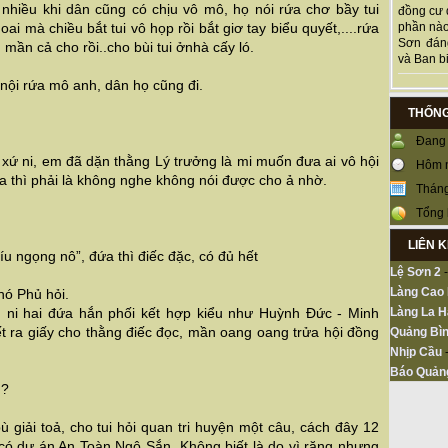
 nhiều khi dân cũng có chịu vô mô, họ nói rứa chơ bầy tui
đồng cư 
i mà chiều bắt tui vô họp rồi bắt giơ tay biểu quyết,....rứa
phần nào
Sơn đán
 mần cả cho rồi..cho bùi tui ởnhà cấy ló.
và Ban bi
nội rứa mô anh, dân họ cũng đi.
THỐNG
Đang 
xứ ni, em đã dặn thằng Lý trưởng là mi muốn đưa ai vô hội
Hôm 
a thì phải là không nghe không nói được cho ả nhờ.
Tháng
Tổng 
LIÊN 
íu ngọng nô”, đứa thì điếc đặc, có đủ hết
Lệ Sơn 2
Làng Cao
hó Phủ hỏi.
n ni hai đứa hắn phối kết hợp kiểu như Huỳnh Đức - Minh
Làng La H
t ra giấy cho thằng điếc đọc, mần oang oang trửa hội đồng
Quảng Bìn
Nhịp Cầu
Báo Quản
 ?
 giải toả, cho tui hỏi quan tri huyện một câu, cách đây 12
có dự án An Toàn Ngô Sắn. Không biết là do vì răng nhưng