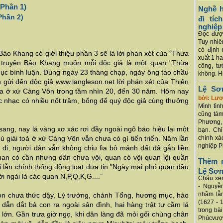
(Phần 1)
Nghề h
Phần 2)
đi tí
nghiệp
Đọc được
Tuy nhiê
có định 
o Khang có giới thiệu phần 3 sẽ là lời phán xét của "Thừa
xuất 1 h
ên truyện Bảo Khang muốn mỗi độc giả là một quan "Thừa
công, tư
mục bình luận. Đúng ngày 23 tháng chạp, ngày ông táo chầu
không. Hi
 gửi đến độc giả www.langleson.net lời phán xét của Thiên
Lệ Sơ
ra ở xứ Càng Vôn trong tầm nhìn 20, đến 30 năm. Hôm nay
bởi: Lư
c nhạc có nhiều nốt trầm, bổng để quý độc giả cùng thưởng
Mình tình
cũng tám
Phương, 
 sang, nay lá vàng xơ xác rơi đầy ngoài ngõ báo hiệu lại một
bạn. Chỉ
 giải toả ở xứ Càng Vôn vẫn chưa có gì tiến triển. Năm lần
chính xá
nghiệp P
ại đi, người dân vẫn không chịu lìa bỏ mảnh đất đã gắn liền
Quan có cần nhưng dân chưa vội, quan có vội quan lội quần
Thêm m
cải lẫn chính thống đồng loạt đưa tin "Ngày mai phó quan đầu
Lệ Sơ
i ngài là các quan N,P,Q,K,G....”
Cháu xem
- Nguyễ
nhầm lẫn
còn chưa thức dậy, Lý trưởng, chánh Tổng, hương mục, hào
(1627 - 
dẫn dắt bà con ra ngoài sân đình, hai hàng trật tự cầm lá
trong bà
ớn. Gần trưa giờ ngọ, khi dân làng đã mỏi gối chùng chân
Phúcvượt