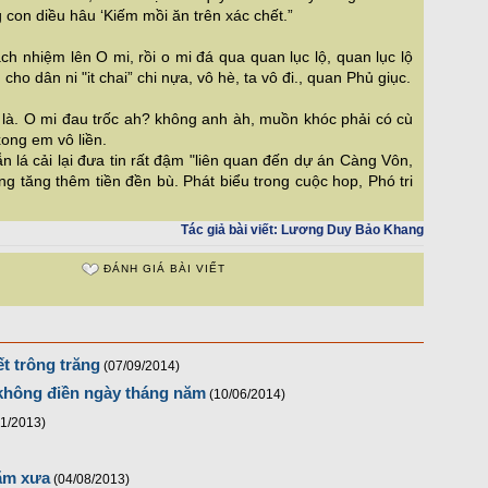
g con diều hâu ‘Kiếm mồi ăn trên xác chết.”
ách nhiệm lên O mi, rồi o mi đá qua quan lục lộ, quan lục lộ
cho dân ni "it chai” chi nựa, vô hè, ta vô đi., quan Phủ giục.
 là. O mi đau trốc ah? không anh àh, muồn khóc phải có cù
xong em vô liền.
n lá cải lại đưa tin rất đậm "liên quan đến dự án Càng Vôn,
g tăng thêm tiền đền bù. Phát biểu trong cuộc hop, Phó tri
Tác giả bài viết:
Lương Duy Bảo Khang
ĐÁNH GIÁ BÀI VIẾT
t trông trăng
(07/09/2014)
 không điền ngày tháng năm
(10/06/2014)
01/2013)
năm xưa
(04/08/2013)