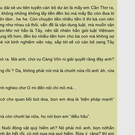
âu dài sẻ ưu tiên tuyển cán bộ dự án là mấy em Cần Thơ ra,
à không những không lấy tiền đền bù mà mấy Bọ còn đưa ló
n tâm...he he. Còn chuyện tiền nhiều tiền ít thì bà con nên
 cũng như nhau cả thôi, vấn đề là vận dụng luật, mà muốn vận
Hăm-Mơ nớ hắn là Tây, nên tất nhiên hắn giỏi luật Việtnam
ụng tốt hơn, đền bù nhiều tiền hơn cho bà con mà không sợ
sẻ rút kinh nghiệm việc này, sắp tới sẽ cử cán bộ sang Tây
ỏ ra. Mà anh, chừ vụ Càng Vôn ni giải quyết răng đây anh?
ng rồi ? Dạ, không phải nói mà là chưởi nửa rồi anh àh, rứa
ười nghèo chơ O mi đến nội chi mô mà...
cớ cho quan bồi bút doạ, bọn em doạ là ‘biện pháp mạnh”
 còn chưởi lại nữa, họ nói bọn em “diều hâu”.
à Nuôi động vật quý hiếm ah? Nỏ phải mô anh, bọn nớhắn
 mình ăn hết rồi, có mô nựa mà quý hiếm. Rứa ý răng? thì em