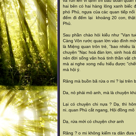
và run lên vì lạnh thì bầu đoàn quan
hai bên có hai hàng lông xanh biếc 
phó Phủ, ngựa của các quan tiếp nối
đếm đi đếm lại khoảng 20 con, thậ
Phủ.
Sau phần chào hỏi kiểu như "Vạn tu
Càng Vôn rước quan lớn vào đình mời 
là Miệng quan trôn trẻ, ”bao nhiêu l
chuyện "Nạc hoá đàn lợn, sinh hoá đ
nên đời sống văn hoá tinh thần vật c
mà ai nghe xong nếu hiểu được "chết
mà hội ý.
Răng mà buồn bã rứa o mi ? lại trên 
Da, nỏ phải mô anh, mà là chuyện 
Lại có chuyện chi nựa ? Dạ, thì h
ni..quan Phủ cắt ngang, Hội đồng mô m
Dạ, rứa mới có chuyện chơ anh
Răng ? o mi không kiếm ra dân đưa v