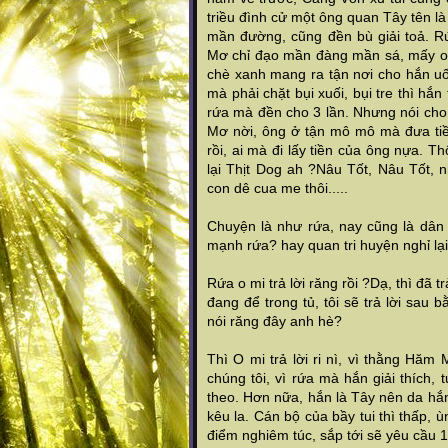
triều đình cử một ông quan Tây tên 
mần đường, cũng đền bù giải toả. R
Mơ chỉ đạo mần đàng mần sá, mấy o
chè xanh mang ra tận nơi cho hắn u
mà phải chặt bụi xuối, bụi tre thì hắn
rứa mà đền cho 3 lần. Nhưng nói cho 
Mơ nời, ông ở tận mô mô mà đưa tiề
rồi, ai mà đi lấy tiền của ông nựa. Th
lại Thịt Dog ah ?Nâu Tốt, Nâu Tốt, nh
con dê cua me thôi.....
Chuyện là như rứa, nay cũng là dân 
mạnh rứa? hay quan tri huyện nghỉ lại
Rứa o mi trả lời răng rồi ?Dạ, thì đã tr
đang để trong tủ, tôi sẽ trả lời sau
nói răng đây anh hè?
Thì O mi trả lời ri nì, vì thằng Hăm
chúng tôi, vì rứa mà hắn giải thích
theo. Hơn nữa, hắn là Tây nên da hắ
kêu la. Cán bộ của bầy tui thì thấp,
điểm nghiêm túc, sắp tới sẽ yêu cầu 