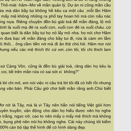
là Thô-mát -hăm–Mơ về mần quản lý. Dự án ni cũng mần cầu
ứa mà dân bầy tui không hề kêu ca một câu ,mỗi lần Hăm
 mấy mệ không những ra phổ tay hoan hô mà còn nấu nác
ống nựa. Riêng chuyện đền bù giải toả để mần đàng, lộ mô
 tính là xuối mạ đẻ ra xuối con, xuối con đẻ ra xuối cháu..cứ
quan biết là dân bầy tui họ nỏ lấy mô nha. họ nói chơ Hăm
n đưa bạc về mần đàng cho bầy tui đi, rứa là cám ơn lắm
ôi thôi... ông cầm tiền nớ mà đi ăn thịt chó.hiii. Hăm mơ nói
ưng nếu các mệ thích thì cứ xơi..còn tôi, tôi chi thich lam
xứ Càng Vôn, cũng là đền bù giải toả, răng dân họ kêu la
 coi, bề trên mần rứa có sai sót xi không?”
ả lời chi mô, em nói việc ni câu trả lời tôi đã có hết rồi nhưng
 bằng văn bản. Phải Câu giờ chơ biết mần răng anh.Chừ biết
 Mơ nớ là Tây, mà là vì Tây nên hắn nói tiếng Việt giỏi hơn
, tuyên truyền, vận động cho dân họ hiểu được nên họ nghe
n trắng, ngực nở, cao to nên mấy o mấy mệ thích mà không
 ùn, bụng phệ nên nói họ không nghe. Cái này chúng tôi kiểm
100% cán bộ tập thể hình để có hình dáng đẹp.