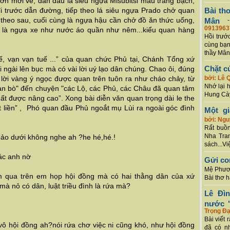
 lớn mới về, dẫn đầu là siêu ngựa Misubitsi màu trắng bạch,
đi trước dẫn đường, tiếp theo lá siêu ngựa Prado chở quan
Bài th
 theo sau, cuối cùng là ngựa hậu cần chở đồ ăn thức uống,
Mân
0913963
t là ngựa xe như nước áo quần như nêm...kiểu quan hàng
Hồi trướ
cùng bạn
thầy Mân
ế, vạn vạn tuế ...” của quan chức Phủ tại, Chánh Tổng xứ
Chặt c
ngài lên bục mà có vài lời uý lạo dân chúng. Chao ôi, đúng
à lời vàng ý ngọc được quan trên tuôn ra như cháo chảy, từ
bởi: Lê 
Nhớ lại 
àn bò" đến chuyện "các Lộ, các Phủ, các Châu đã quan tâm
Hung Cày
hất được nâng cao”. Xong bài diễn văn quan trọng dài le the
 liền” , Phó quan đầu Phủ ngoắt mụ Lùi ra ngoài góc đình
Một g
bởi: Ng
Rất buồn
Nha Tran
bảo dưới không nghe ah ?he hé,hé.!
sách...Vi
khác anh nờ
Gửi co
Mệ Phươn
ôm qua trên em họp hội đồng mà có hai thằng dân của xứ
Bài thơ 
à nỏ có dân, luật triều đình là rứa mà?
Lê Đì
nước "
Trọng Đạ
Bài viết 
ô hội đồng ah?nói rứa chơ việc ni cũng khó, như hội đồng
đã có n