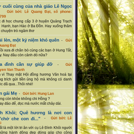
ơ cuối cùng của nhà giáo Lê Ngọc
-
Gửi bởi: Lê Quang Đạt, số phone:
799
c đi học chung cấp 3 ở huyện Quảng Trạch
 Hạnh, bạn Hào ở Ba Đồn. Hay xuống thăm
 chuyện trò ngâm thơ
ủi lèn, một kỷ niệm khó quên
-
Gửi
Quang Đạt
hồi xưa đi chăn bò cùng các bạn ở Hung Tắt,
. Nay đâu còn cảnh đó nữa?
ia đình cần sự giúp đỡ
-
Gửi
uyen Van Thanh
 vì Thay mặt Hội đồng hương Văn hoá tại
g trích gửi tiền ủng hộ mà không có danh
ệc đã qua...Thôi nhé!
n gái Mẹ
-
Gửi bởi: Hung Lan
g còn khỏe không chi Hồng ?
hay đáo để, đọc mà nước mắt chảy dài.
nh Khôi; Quê hương là nơi con
chở che con đi..."
-
Gửi bởi: Lê
i
rất là một lời tri ân với cụ Lê Đình Khôi người
hững hành động đẹp đóng góp cho cộng