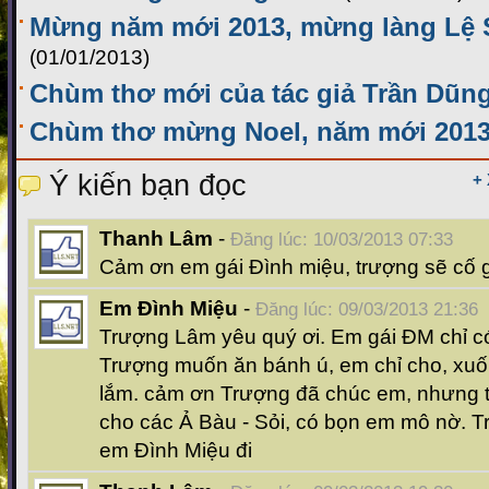
Mừng năm mới 2013, mừng làng Lệ 
(01/01/2013)
Chùm thơ mới của tác giả Trần Dũng
Chùm thơ mừng Noel, năm mới 201
Ý kiến bạn đọc
+
Thanh Lâm
-
Đăng lúc: 10/03/2013 07:33
Cảm ơn em gái Đình miệu, trượng sẽ cố 
Em Đình Miệu
-
Đăng lúc: 09/03/2013 21:36
Trượng Lâm yêu quý ơi. Em gái ĐM chỉ có
Trượng muốn ăn bánh ú, em chỉ cho, xuố
lắm. cảm ơn Trượng đã chúc em, nhưng t
cho các Ả Bàu - Sỏi, có bọn em mô nờ. T
em Đình Miệu đi