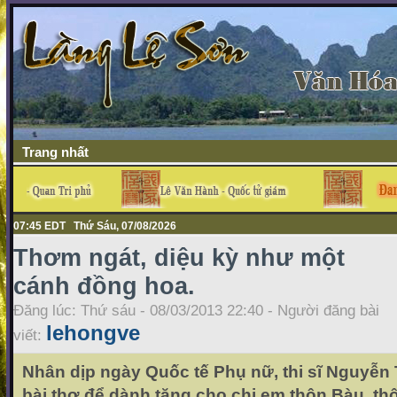
Trang nhất
07:45 EDT Thứ Sáu, 07/08/2026
Thơm ngát, diệu kỳ như một
cánh đồng hoa.
Đăng lúc: Thứ sáu - 08/03/2013 22:40 - Người đăng bài
lehongve
viết:
Nhân dịp ngày Quốc tế Phụ nữ, thi sĩ Nguyễn
bài thơ để dành tặng cho chị em thôn Bàu, th