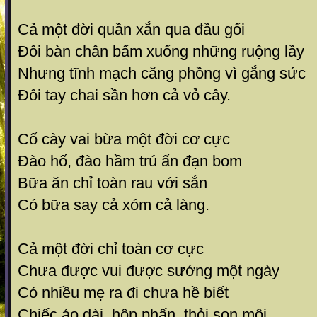
Cả một đời quần xắn qua đầu gối
Đôi bàn chân bấm xuống những ruộng lầy
Nhưng tĩnh mạch căng phồng vì gắng sức
Đôi tay chai sần hơn cả vỏ cây.
Cổ cày vai bừa một đời cơ cực
Đào hố, đào hầm trú ẩn đạn bom
Bữa ăn chỉ toàn rau với sắn
Có bữa say cả xóm cả làng.
Cả một đời chỉ toàn cơ cực
Chưa được vui được sướng một ngày
Có nhiều mẹ ra đi chưa hề biết
Chiếc áo dài, hộp phấn, thỏi son môi.