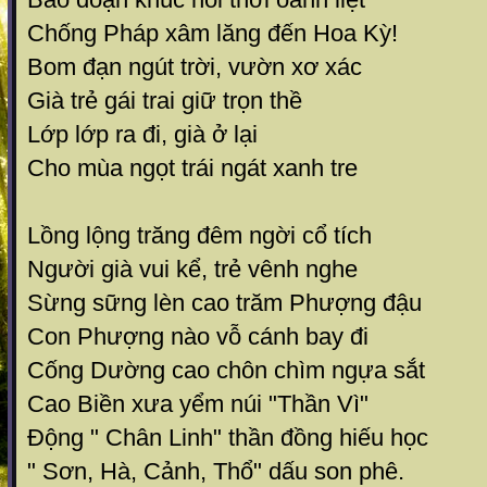
Chống Pháp xâm lăng đến Hoa Kỳ!
Bom đạn ngút trời, vườn xơ xác
Già trẻ gái trai giữ trọn thề
Lớp lớp ra đi, già ở lại
Cho mùa ngọt trái ngát xanh tre
Lồng lộng trăng đêm ngời cổ tích
Người già vui kể, trẻ vênh nghe
Sừng sững lèn cao trăm Phượng đậu
Con Phượng nào vỗ cánh bay đi
Cống Dường cao chôn chìm ngựa sắt
Cao Biền xưa yểm núi "Thần Vì"
Động " Chân Linh" thần đồng hiếu học
" Sơn, Hà, Cảnh, Thổ" dấu son phê.