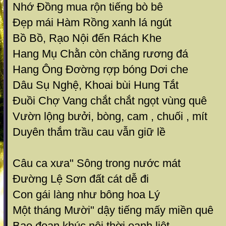
Nhớ Đồng mua rộn tiếng bò bê
Đẹp mái Hàm Rồng xanh lá ngút
Bồ Bồ, Rạo Nội đến Rách Khe
Hang Mụ Chằn còn chăng rương đá
Hang Ông Đơờng rợp bóng Dơi che
Dâu Sụ Nghệ, Khoai bùi Hung Tắt
Đuồi Chợ Vang chắt chắt ngọt vùng quê
Vườn lộng bưởi, bòng, cam , chuối , mít
Duyên thắm trầu cau vẫn giữ lề
Câu ca xưa" Sông trong nước mát
Đường Lệ Sơn đất cát dễ đi
Con gái làng như bông hoa Lý
Một tháng Mười" dậy tiếng mấy miền quê
Bao đoạn khúc nôi thời oanh liệt