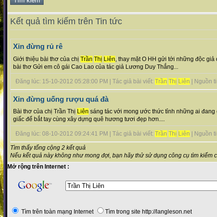
Kết quả tìm kiếm trên Tin tức
Xin đừng rủ rê
Giới thiệu bài thơ của chị
Trần
Thị
Liên
, thay mặt O HH gửi tới những độc giả
bài thơ Gửi em cô gái Cao Lao của tác giả Lương Duy Thắng...
Đăng lúc: 15-10-2012 05:28:00 PM | Tác giả bài viết:
Trần
Thị
Liên
| Nguồn tin
Xin đừng uống rượu quá đà
Bài thơ của chị Trần Thị
Liên
sáng tác với mong ước thức tỉnh những ai đang 
giấc để bắt tay cùng xây dựng quê hương tươi đẹp hơn....
Đăng lúc: 08-10-2012 09:24:41 PM | Tác giả bài viết:
Trần
Thị
Liên
| Nguồn tin
Tìm thấy tổng cộng 2 kết quả
Nếu kết quả này không như mong đợi, bạn hãy thử sử dụng công cụ tìm kiếm 
Mở rộng trên Internet :
Tìm trên toàn mạng Internet
Tìm trong site http://langleson.net