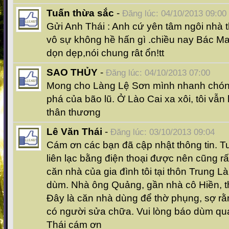
Tuấn thừa sắc
-
Đăng lúc: 04/10/2013 09:00
Gửi Anh Thái : Anh cứ yên tâm ngôi nhà 
vô sự không hề hấn gì .chiều nay Bác M
dọn dẹp,nói chung rât ổn!tt
SAO THỦY
-
Đăng lúc: 04/10/2013 07:00
Mong cho Làng Lệ Sơn mình nhanh chón
phá của bão lũ. Ở Lào Cai xa xôi, tôi vẫ
thân thương
Lê Văn Thái
-
Đăng lúc: 03/10/2013 09:04
Cám ơn các bạn đã cập nhật thông tin. T
liên lạc bằng điện thoại được nên cũng rất 
căn nhà của gia đình tôi tại thôn Trung L
dùm. Nhà ông Quảng, gần nhà cô Hiền, t
Đây là căn nhà dùng để thờ phụng, sợ rằ
có người sửa chữa. Vui lòng báo dùm qu
Thái cám ơn