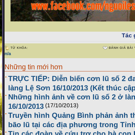
Tác g
TỪ KHÓA:
ĐÁNH GIÁ BÀI 
n/a
Những tin mới hơn
TRỰC TIẾP: Diễn biến cơn lũ số 2 đ
làng Lệ Sơn 16/10/2013 (Kết thúc cập
Những hình ảnh về cơn lũ số 2 ở là
16/10/2013
(17/10/2013)
Truyền hình Quảng Bình phản ảnh thô
bão lũ tại các địa phương trong Tỉn
Tin các đoàn về cứu trợ cho bà con