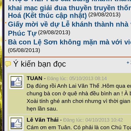
khai mạc giải đua thuyền truyền th
Hoá (Kết thúc cập nhật)
(29/08/2013)
Giấy mời về dự Lễ khánh thành nhà
Phúc Tự
(29/08/2013)
Bà con Lệ Sơn không mặn mà với vi
(05/08/2013)
Ý kiến bạn đọc
+
TUAN
-
Đăng lúc: 05/10/2013 08:14
Dạ đúng rồi Anh Lai Văn Thế .Hôm qua e
chung bà con ở quê nhà đều bình an ! À 
Xoài tính ghé anh chơi nhưng vì thời gi
hẹn lần sau.
Lê Văn Thái
-
Đăng lúc: 04/10/2013 10:42
Cám ơn em Tuân. Có phải là con Chú Tọ