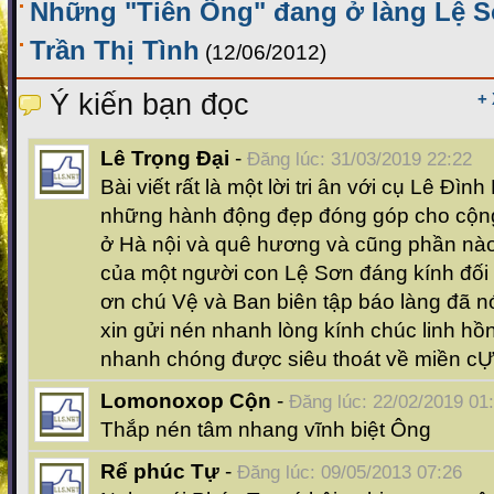
Những "Tiên Ông" đang ở làng Lệ 
Trần Thị Tình
(12/06/2012)
Ý kiến bạn đọc
+
Lê Trọng Đại
-
Đăng lúc: 31/03/2019 22:22
Bài viết rất là một lời tri ân với cụ Lê Đìn
những hành động đẹp đóng góp cho cộn
ở Hà nội và quê hương và cũng phần nào
của một người con Lệ Sơn đáng kính đối
ơn chú Vệ và Ban biên tập báo làng đã nó
xin gửi nén nhanh lòng kính chúc linh hồ
nhanh chóng được siêu thoát về miền cỰ
Lomonoxop Cộn
-
Đăng lúc: 22/02/2019 01
Thắp nén tâm nhang vĩnh biệt Ông
Rể phúc Tự
-
Đăng lúc: 09/05/2013 07:26