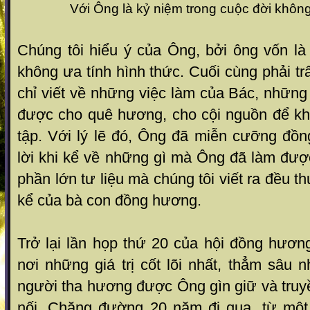
Với Ông là kỷ niệm trong cuộc đời khôn
Chúng tôi hiểu ý của Ông, bởi ông vốn là
không ưa tính hình thức. Cuối cùng phải tr
chỉ viết về những việc làm của Bác, nhữn
được cho quê hương, cho cội nguồn để khí
tập. Với lý lẽ đó, Ông đã miễn cưỡng đồ
lời khi kể về những gì mà Ông đã làm được
phần lớn tư liệu mà chúng tôi viết ra đều 
kể của bà con đồng hương.
Trở lại lần họp thứ 20 của hội đồng hươn
nơi những giá trị cốt lõi nhất, thẳm sâu 
người tha hương được Ông gìn giữ và truyền
nối. Chặng đường 20 năm đi qua, từ một 