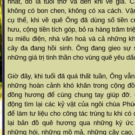
nhất, đó là tuổi thơ và đến khi về già. 
không có bon chen, không có xa cách. Vậ
cụ thể, khi về quê Ông đã dùng số tiền 
hưu, cộng tiền tích góp, bỏ ra hàng trăm tr
tu miếu điện, nhà văn hoá và cả những 
cây đa đang hồi sinh. Ông đang gieo sự s
những giá trị tinh thần cho vùng quê yêu dấ
Giờ đây, khi tuổi đã quá thất tuần, Ông vẫ
những hoàn cảnh khó khăn trong cộng đồ
đồng hương để cùng chung tay giúp đỡ.
động tìm lại các kỷ vật của ngôi chùa Ph
để làm tư liệu cho công tác trùng tu khi có
lại bản đồ quê hương qua những ký ức
những hói, những mồ mả, những cây cao, 