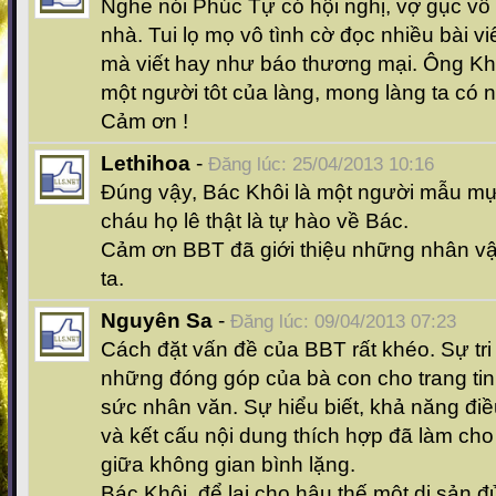
Nghe nói Phúc Tự có hội nghị, vợ gục v
nhà. Tui lọ mọ vô tình cờ đọc nhiều bài v
mà viết hay như báo thương mại. Ông Khô
một người tôt của làng, mong làng ta có 
Cảm ơn !
Lethihoa
-
Đăng lúc: 25/04/2013 10:16
Đúng vậy, Bác Khôi là một người mẫu mự
cháu họ lê thật là tự hào về Bác.
Cảm ơn BBT đã giới thiệu những nhân vật
ta.
Nguyên Sa
-
Đăng lúc: 09/04/2013 07:23
Cách đặt vấn đề của BBT rất khéo. Sự tri 
những đóng góp của bà con cho trang tin 
sức nhân văn. Sự hiểu biết, khả năng điều 
và kết cấu nội dung thích hợp đã làm cho 
giữa không gian bình lặng.
Bác Khôi, để lại cho hậu thế một di sản đ