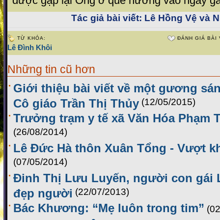
được gặp lại Ông ở quê hương vào ngày gầ
Tác giả bài viết:
Lê Hồng Vệ và N
TỪ KHÓA:
ĐÁNH GIÁ BÀI 
Lê Đình Khôi
Những tin cũ hơn
Giới thiệu bài viết về một gương sá
Cô giáo Trần Thị Thủy
(12/05/2015)
Trưởng trạm y tế xã Văn Hóa Phạm 
(26/08/2014)
Lê Đức Hà thôn Xuân Tổng - Vượt k
(07/05/2014)
Đinh Thị Lưu Luyến, người con gái 
đẹp người
(22/07/2013)
Bác Khương: “Mẹ luôn trong tim”
(0