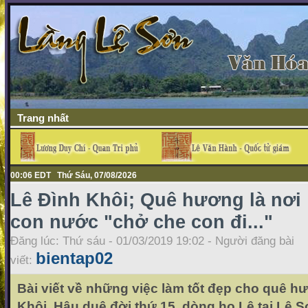
Trang nhất
00:06 EDT Thứ Sáu, 07/08/2026
Lê Đình Khôi; Quê hương là nơi
con nước "chở che con đi..."
Đăng lúc: Thứ sáu - 01/03/2019 19:02 - Người đăng bài
bientap02
viết:
Bài viết về những việc làm tốt đẹp cho quê 
Khôi, Hậu duệ đời thứ 15, dòng họ Lê tại Lệ 