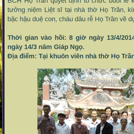
BCH Họ Trần quyết định tổ chức buổi lễ 
tưởng niệm Liệt sĩ tại nhà thờ Họ Trần, k
bậc hậu duệ con, cháu dâu rễ Họ Trần về d
Thời gian vào hồi: 8 giờ ngày 13/4/201
ngày 14/3 năm Giáp Ngọ.
Địa điểm: Tại khuôn viên nhà thờ Họ Trầ