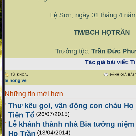
Lệ Sơn, ngày 01 tháng 4 nă
TM/BCH HỌTRẦN
Trưởng tộc.
Trần Đức Ph
Tác giả bài viết:
Ti
TỪ KHÓA:
ĐÁNH GIÁ BÀI 
le hong ve
Những tin mới hơn
Thư kêu gọi, vận động con cháu Họ
Tiên Tổ
(26/07/2015)
Lễ khánh thành nhà Bia tưởng niệm L
Họ Trần
(13/04/2014)