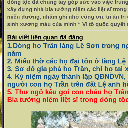
dòng tộc đã chung tay góp sức vào việc trùng
xây dựng nhà bia tưởng niệm các liệt sĩ trong
miếu đường, nhằm ghi nhớ công ơn, tri ân tri đ
sinh xương máu của mình “ Vì tổ quốc quyết 
Bài viết liên quan đã đăng
1.
Dòng họ Trần làng Lệ Sơn trong n
năm
2. Miếu thờ các họ đại tôn ở làng Lệ
3. Sơ đồ gia phả họ Trần, chi họ tại
4. Kỷ niệm ngày thành lập QĐNDVN,
người con họ Trần trên đất Lệ anh 
5. Thư ngỏ kêu gọi con cháu họ Trầ
Bia tưởng niệm liệt sĩ trong dòng tộ