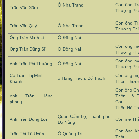
Con ông Tr
Ở Nha Trang
Trần Văn Sâm
Thượng Ph
Con ông Tr
Trần Văn Quý
Ở Nha Trang
Thượng Ph
Ông Trần Minh Lí
Ở Đồng Nai
Con ông m
Ông Trần Dũng Sĩ
Ở Đồng Nai
Thượng Ph
Con ông m
Anh Trần Phi Thường
Ở Đồng Nai
Thượng Ph
Cô Trần Thị Minh
Con ông m
ở Hưng Trạch, Bố Trạch
Khanh
Thôn Thượ
Con ông C
Anh Trần Hồng
Thôn Hà 
phong
Chu
Thôn Hà T
Quận Cẩm Lệ, Thành phố
Anh Trần Dũng Lợi
Con mệ Th
Đà Nẵng
Con ông K
Trần Thị Tố Uyên
Ở Quảng Trị
Thâu