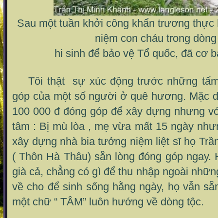
Sau một tuần khởi công khẩn trương thực 
niệm con cháu trong dòng
hi sinh để bảo vệ Tổ quốc, đã cơ 
Tôi thật sự xúc động trước những tấm
góp của một số người ở quê hương. Mặc dù
100 000 đ đóng góp để xây dựng nhưng v
tâm : Bị mù lòa , mẹ vừa mất 15 ngày như
xây dựng nhà bia tưởng niệm liệt sĩ họ Trầ
( Thôn Hà Thâu) sẵn lòng đóng góp ngay. 
già cả, chẳng có gì để thu nhập ngoài nhữn
về cho để sinh sống hằng ngày, họ vẫn sẵ
một chữ “ TÂM” luôn hướng về dòng tộc.