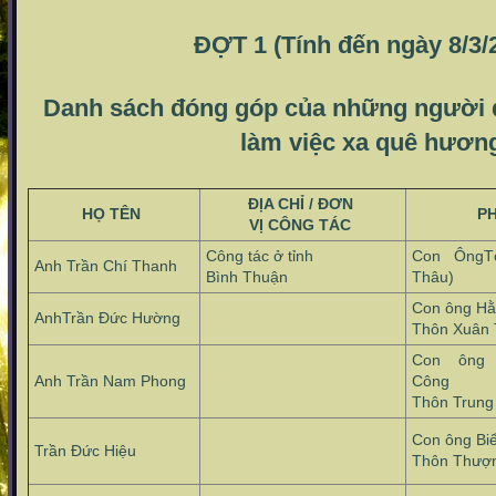
ĐỢT 1 (Tính đến ngày 8/3/
Danh sách đóng góp của những người 
làm việc xa quê hươn
ĐỊA CHỈ / ĐƠN
HỌ TÊN
P
VỊ CÔNG TÁC
Công tác ở tỉnh
Con ÔngT
Anh Trần Chí Thanh
Bình Thuận
Thâu)
Con ông H
AnhTrần Đức Hường
Thôn Xuân
Con ông 
Anh Trần Nam Phong
Công
Thôn Trung
Con ông Bi
Trần Đức Hiệu
Thôn Thượ