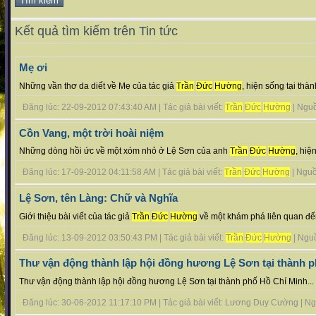
Kết quả tìm kiếm trên Tin tức
Mẹ ơi
Những vần thơ da diết về Mẹ của tác giả
Trần
Đức
Hường
, hiện sống tại thà
Đăng lúc: 22-09-2012 07:43:40 AM | Tác giả bài viết:
Trần
Đức
Hường
| Nguồn
Cồn Vang, một trời hoài niệm
Những dòng hồi ức về một xóm nhỏ ở Lệ Sơn của anh
Trần
Đức
Hường
, hiệ
Đăng lúc: 17-09-2012 04:11:58 AM | Tác giả bài viết:
Trần
Đức
Hường
| Nguồn
Lệ Sơn, tên Làng: Chữ và Nghĩa
Giới thiệu bài viết của tác giả
Trần
Đức
Hường
về một khám phá liên quan đến
Đăng lúc: 13-09-2012 03:50:43 PM | Tác giả bài viết:
Trần
Đức
Hường
| Nguồn
Thư vận động thành lập hội đồng hương Lệ Sơn tại thành 
Thư vận động thành lập hội đồng hương Lệ Sơn tại thành phố Hồ Chí Minh...
Đăng lúc: 30-06-2012 11:17:10 PM | Tác giả bài viết: Lương Duy Cường | Nguồ