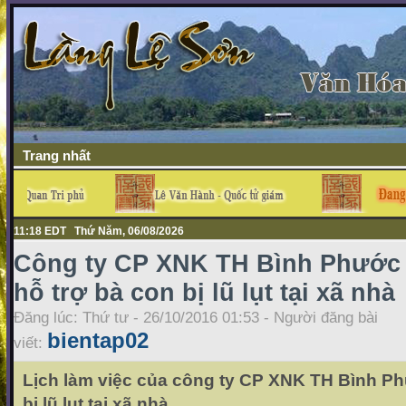
Trang nhất
11:18 EDT Thứ Năm, 06/08/2026
Công ty CP XNK TH Bình Phước
hỗ trợ bà con bị lũ lụt tại xã nhà
Đăng lúc: Thứ tư - 26/10/2016 01:53 - Người đăng bài
bientap02
viết:
Lịch làm việc của công ty CP XNK TH Bình Ph
bị lũ lụt tại xã nhà