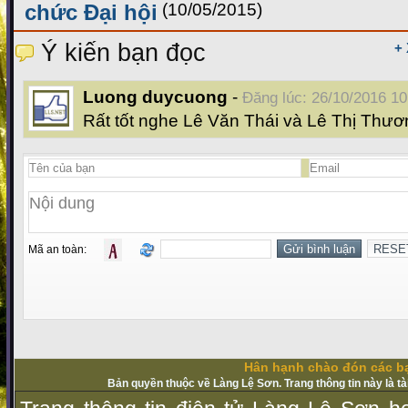
chức Đại hội
(10/05/2015)
Ý kiến bạn đọc
+
Luong duycuong
-
Đăng lúc: 26/10/2016 10
Rất tốt nghe Lê Văn Thái và Lê Thị Thươ
Mã an toàn:
Hân hạnh chào đón các bạ
Bản quyền thuộc về Làng Lệ Sơn. Trang thông tin này là t