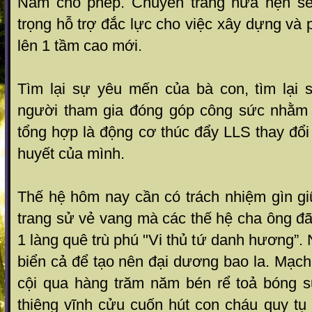
Nam cho phép. Chuyên trang hứa hẹn sẽ
trọng hỗ trợ đắc lực cho việc xây dựng và 
lên 1 tầm cao mới.
Tìm lại sự yêu mến của bà con, tìm lại 
người tham gia đóng góp công sức nhằm
tổng hợp là động cơ thúc đẩy LLS thay đổi 
huyết của mình.
Thế hệ hôm nay cần có trách nhiệm gìn gi
trang sử vẻ vang mà các thế hệ cha ông đ
1 làng quê trù phú "Vi thủ tứ danh hương”.
biển cả để tạo nên đại dương bao la. Mạc
cội qua hàng trăm năm bén rể toả bóng s
thiêng vĩnh cửu cuốn hút con cháu quy tụ