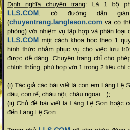
Định nghĩa chuyên trang
: Là 1 bộ ph
LLS.COM
, có đường dẫn gián
chuyentrang.langleson.com
(
và có th
phòng) với nhiệm vụ tập hợp và phân loại c
LLS.COM
một cách khoa học theo 1 quy
hình thức nhằm phục vụ cho việc lưu trữ,
được dễ dàng. Chuyên trang chỉ cho phép
chính thống, phù hợp với 1 trong 2 tiêu chí 
(i) Tác giả các bài viết là con em Làng Lệ
dâu, con rể, cháu nội, cháu ngoại…);
(ii) Chủ đề bài viết là Làng Lệ Sơn hoặc c
đến Làng Lệ Sơn.
LLS.COM