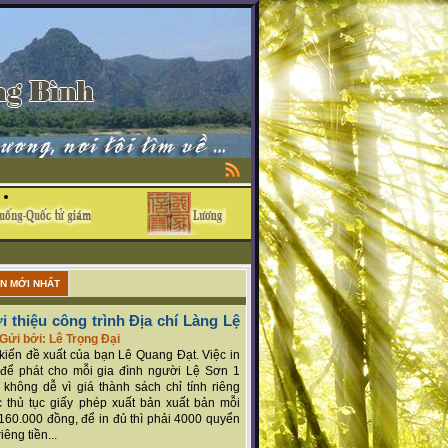
ẬN MỚI NHẤT
i thiệu công trình Địa chí Làng Lệ
Gửi bởi: Lê Trọng Đại
ý kiến đề xuất của bạn Lê Quang Đạt. Việc in
để phát cho mỗi gia đình người Lệ Sơn 1
 không dễ vì giá thành sách chỉ tính riêng
 thủ tục giấy phép xuất bản xuất bản mỗi
160.000 đồng, để in đủ thì phải 4000 quyển
iêng tiền...