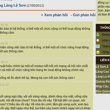
đồng cư 
ang Làng Lệ Sơn
(17/05/2012)
phần nào
Sơn đán
và Ban bi
+ Xem phản hồi
- Gửi phản hồi
3 21:29
THỐNG
iệc bảo trì hệ thống, vì thế một số chức năng có thể hoạt động không
 thông cảm.
Đang 
Hôm 
3 00:29
Tháng
 hiện công việc bảo trì hệ thống, vì thế một số chức năng hoạt động
ết sức thông cảm.
Tổng 
LIÊN 
3 00:13
huật hiệu chỉnh lại một số modun kết nối với mạng xã hội nên chất
Lệ Sơn 2
h và một số chức năng trên trang tin hoạt động không chính xác.
Làng Cao
Làng La H
hống sẽ ổn định trở lại. Mong bà con hết sức thông cảm !
Quảng Bìn
3 01:42
Nhịp Cầu
Báo Quản
uổi sáng ngủ dậy, vội vội vàng vàng, đánh răng rửa mặt, uống sữa
ôi, hỏi đã trưa chưa? Trưa lâu rồi vậy. Tất bật đến cơ quan, nói
ưa? Chiều lâu rồi vậy. Về nhà ăn cơm, tắm gội xong xuôi, xem tẹo
 rồi vậy. Một ngày như thế, ba trăm sáu mươi nhăm ngày hỏi có khác