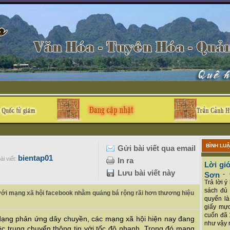
BÌNH LU
Gửi bài viết qua email
bientap01
ài viết:
In ra
Lời giớ
Lưu bài viết này
Sơn
-
Trả lời 
sách đủ 
i với mạng xã hội facebook nhằm quảng bá rộng rãi hơn thương hiệu
quyển là
giấy mực
cuốn đã 
 dạng phản ứng dây chuyền, các mạng xã hội hiện nay đang
như vậy r
iệc trung chuyển thông tin với tốc độ nhanh. Trong đó mạng