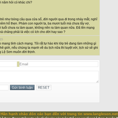
i năm hỏi có khác chi?
trẻ như bóng câu qua cửa sổ, đời người qua đi trong nháy mắt, nghĩ
thêm hổ thẹn. Phàm con người ta, ba mươi tuổi mà chưa lấy vợ,
 tuổi chưa ra làm quan, không nên ra làm quan nữa. Đã lên mạng
há chảng phải là việc có ích cho đời hay sao ?
:15
 mang tính cách mạng. Tôi rất tự hào khi lớp trẻ đang làm những gì
ê giới, nếu chúng ta mạnh về du lịch nữa thì tuyệt vời, lịch sử sẽ ghi
g Lệ Sơn muôn đời thịnh.
Hân hạnh chào đón các bạn đến với trang tin www.langleson.net