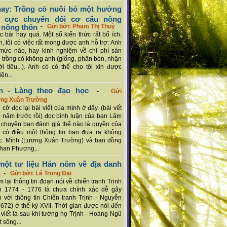
ay: Trồng cỏ nuôi bò một hướng
ch cực chuyển đổi cơ cấu nông
 nông thôn
-
Gửi bởi: Phạm Thị Thuỳ
 bài hay quá. Một số kiến thức rất bổ ích.
n, tôi có việc rất mong được anh hỗ trợ: Anh
mức nào, hay kinh nghiệm về chi phí sản
a trồng cỏ không anh (giống, phân bón, nhận
ới tiêu...). Anh có có thể cho tôi xin được
ện...
n - Làng theo đạo học
-
Gửi
ơng Xuân Trường
 cờ đọc lại bài viết của mình ở đây. (bài vết
 năm trước rồi) đọc bình luận của bạn Lâm
chuyện bạn đánh giá thế nào là quyền của
 có điều một thông tin bạn đưa ra không
c: Mình (Lương Xuân Trường) và bạn dồng
han Phương...
ột tư liệu Hán nôm về địa danh
n
-
Gửi bởi: Lê Trọng Đại
 lại thông tin đoạn nói về chiến tranh Trịnh
n 1774 - 1776 là chưa chính xác dễ gây
 với thông tin Chiến tranh Trịnh - Nguyễn
1672) ở thế kỷ XVII. Thời gian được nói đến
i viết là sau khi tướng họ Trịnh - Hoàng Ngũ
 sông...