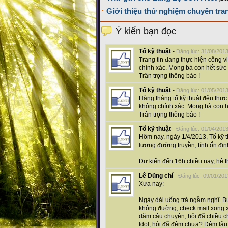
Giới thiệu thử nghiệm chuyên tr
Ý kiến bạn đọc
Tổ kỹ thuật
-
Đăng lúc: 31/08/201
Trang tin đang thực hiện công v
chính xác. Mong bà con hết sức
Trân trọng thông báo !
Tổ kỹ thuật
-
Đăng lúc: 01/05/201
Hàng tháng tổ kỹ thuật đều thực
không chính xác. Mong bà con h
Trân trọng thông báo !
Tổ kỹ thuật
-
Đăng lúc: 01/04/201
Hôm nay, ngày 1/4/2013, Tổ kỹ t
lượng đường truyền, tính ổn địn
Dự kiến đến 16h chiều nay, hệ t
Lê Dũng chí
-
Đăng lúc: 09/01/201
Xưa nay:
Ngày dài uống trà ngẫm nghĩ. B
không đường, check mail xong xu
dăm câu chuyện, hỏi đã chiều ch
Idol, hỏi đã đêm chưa? Đêm lâu