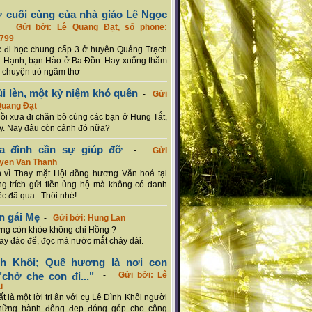
ơ cuối cùng của nhà giáo Lê Ngọc
-
Gửi bởi: Lê Quang Đạt, số phone:
799
c đi học chung cấp 3 ở huyện Quảng Trạch
 Hạnh, bạn Hào ở Ba Đồn. Hay xuống thăm
 chuyện trò ngâm thơ
ủi lèn, một kỷ niệm khó quên
-
Gửi
Quang Đạt
hồi xưa đi chăn bò cùng các bạn ở Hung Tắt,
. Nay đâu còn cảnh đó nữa?
ia đình cần sự giúp đỡ
-
Gửi
uyen Van Thanh
 vì Thay mặt Hội đồng hương Văn hoá tại
g trích gửi tiền ủng hộ mà không có danh
ệc đã qua...Thôi nhé!
n gái Mẹ
-
Gửi bởi: Hung Lan
g còn khỏe không chi Hồng ?
hay đáo để, đọc mà nước mắt chảy dài.
nh Khôi; Quê hương là nơi con
chở che con đi..."
-
Gửi bởi: Lê
i
rất là một lời tri ân với cụ Lê Đình Khôi người
hững hành động đẹp đóng góp cho cộng