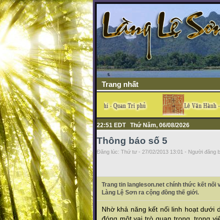
Trang nhất
22:51 EDT Thứ Năm, 06/08/2026
Thông báo số 5
Đăng lúc: Thứ tư - 27/02/2013 13:01 - Người đăng b
Trang tin langleson.net chính thức kết nố
Làng Lệ Sơn ra cộng đồng thế giới.
Nhờ khả năng kết nối linh hoạt dưới
đóng một vai trò quan trọng, trong v