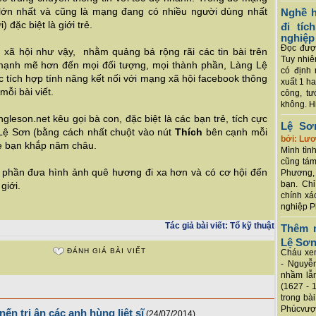
lớn nhất và cũng là mạng đang có nhiều người dùng nhất
Nghề h
 đặc biệt là giới trẻ.
đi tí
nghiệp
Đọc được
 xã hội như vậy, nhằm quảng bá rộng rãi các tin bài trên
Tuy nhiê
 mạnh mẽ hơn đến mọi đối tượng, mọi thành phần, Làng Lệ
có định 
c tích hợp tính năng kết nối với mạng xã hội facebook thông
xuất 1 h
mỗi bài viết.
công, tư
không. Hi
gleson.net kêu gọi bà con, đặc biệt là các bạn trẻ, tích cực
Lệ Sơ
g Lệ Sơn (bằng cách nhất chuột vào nút
Thích
bên cạnh mỗi
bởi: Lư
 bè bạn khắp năm châu.
Mình tình
cũng tám
óp phần đưa hình ảnh quê hương đi xa hơn và có cơ hội đến
Phương, 
bạn. Chỉ
giới.
chính xá
nghiệp P
Tác giả bài viết:
Tổ kỹ thuật
Thêm m
Lệ Sơ
ĐÁNH GIÁ BÀI VIẾT
Cháu xem
- Nguyễ
nhầm lẫn
(1627 - 
trong bà
Phúcvượt
ến tri ân các anh hùng liệt sĩ
(24/07/2014)