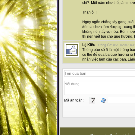
chi?. Một năm như thế, tám mươ
Than ôi !
Ngày ngắn chẳng tày gang, tuổi 
đến ta chưa làm được gì, càng 
không nên lấy vợ nữa. Bốn mươi
thì nên viết bài cho quê hương, 
Lệ Kiều
-
Đăng lúc: 05/01/2013 03
Thông báo số 5 là một thông báo
có thể để quá bá quê hương ra th
nhận việc làm của các bạn. Làn
Mã an toàn: