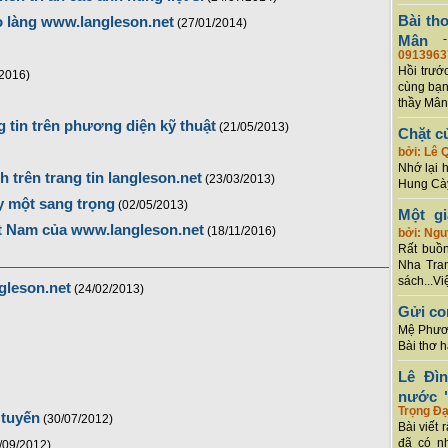
Bài th
 làng www.langleson.net
(27/01/2014)
Mân
0913963
Hồi trướ
/2016)
cùng bạn
thầy Mân
g tin trên phương diện kỹ thuật
(21/05/2013)
Chặt c
bởi: Lê 
Nhớ lại 
trên trang tin langleson.net
(23/03/2013)
Hung Cày
y một sang trọng
(02/05/2013)
Một g
t Nam của www.langleson.net
(18/11/2016)
bởi: Ng
Rất buồn
Nha Tran
sách...Vi
gleson.net
(24/02/2013)
Gửi co
Mệ Phươn
Bài thơ 
Lê Đì
nước "
Trọng Đạ
 tuyến
(30/07/2012)
Bài viết 
đã có n
/09/2012)