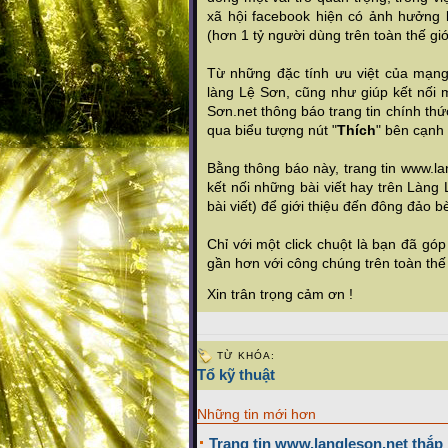
xã hội facebook hiện có ảnh hưởng 
(hơn 1 tỷ người dùng trên toàn thế giới)
Từ những đặc tính ưu việt của mạng
làng Lệ Sơn, cũng như giúp kết nối
Sơn.net thông báo trang tin chính thứ
qua biểu tượng nút "
Thích
" bên cạnh 
Bằng thông báo này, trang tin www.lan
kết nối những bài viết hay trên Làn
bài viết) để giới thiệu đến đông đảo
Chỉ với một click chuột là bạn đã g
gần hơn với công chúng trên toàn thế 
Xin trân trọng cảm ơn !
TỪ KHÓA:
Tổ kỹ thuật
Những tin mới hơn
Trang tin www.langleson.net thắp n