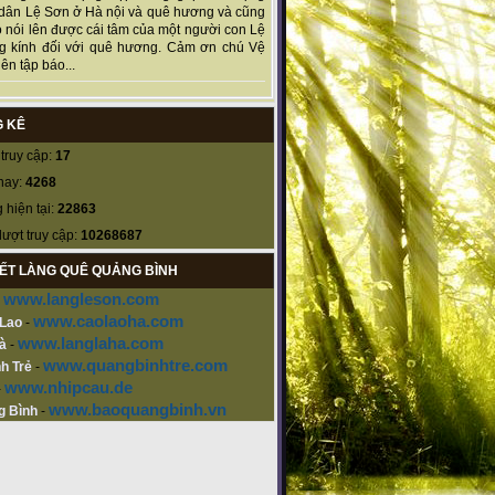
dân Lệ Sơn ở Hà nội và quê hương và cũng
 nói lên được cái tâm của một người con Lệ
g kính đối với quê hương. Cảm ơn chú Vệ
ên tập báo...
 KÊ
truy cập:
17
nay:
4268
 hiện tại:
22863
lượt truy cập:
10268687
KẾT LÀNG QUÊ QUẢNG BÌNH
www.langleson.com
-
www.caolaoha.com
 Lao
-
www.langlaha.com
à
-
www.quangbinhtre.com
h Trẻ
-
www.nhipcau.de
-
www.baoquangbinh.vn
g Bình
-