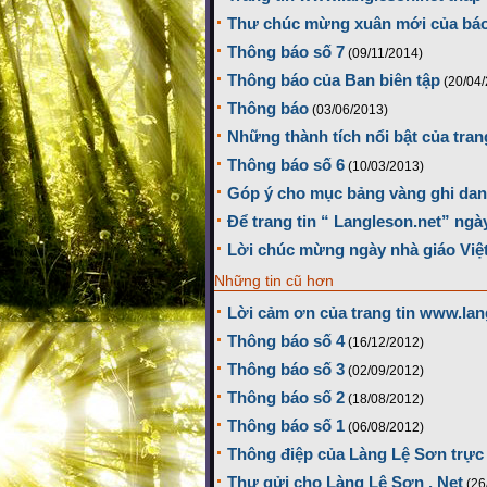
Thư chúc mừng xuân mới của báo
Thông báo số 7
(09/11/2014)
Thông báo của Ban biên tập
(20/04
Thông báo
(03/06/2013)
Những thành tích nổi bật của tran
Thông báo số 6
(10/03/2013)
Góp ý cho mục bảng vàng ghi danh 
Để trang tin “ Langleson.net” ngà
Lời chúc mừng ngày nhà giáo Việ
Những tin cũ hơn
Lời cảm ơn của trang tin www.lan
Thông báo số 4
(16/12/2012)
Thông báo số 3
(02/09/2012)
Thông báo số 2
(18/08/2012)
Thông báo số 1
(06/08/2012)
Thông điệp của Làng Lệ Sơn trực
Thư gửi cho Làng Lệ Sơn . Net
(26