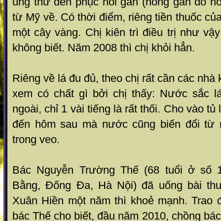
ung thư đến phục hồi gan (hỏng gan do hó
từ Mỹ về. Có thời điểm, riêng tiền thuốc của 
một cây vàng. Chị kiên trì điều trị như vậy
không biết. Năm 2008 thì chị khỏi hẳn.
Riêng về lá đu đủ, theo chị rất cần các nh
xem có chất gì bởi chị thấy: Nước sắc 
ngoài, chỉ 1 vài tiếng là rất thối. Cho vào t
đến hôm sau mà nước cũng biến đổi từ
trong veo.
Bác Nguyễn Trường Thế (68 tuổi ở số 
Bằng, Đống Đa, Hà Nội) đã uống bài t
Xuân Hiền một năm thì khoẻ mạnh. Trao đổ
bác Thế cho biết, đầu năm 2010, chồng bá