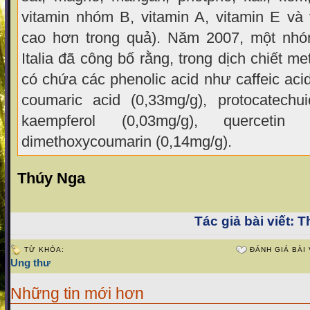
vitamin nhóm B, vitamin A, vitamin E và 
cao hơn trong quả). Năm 2007, một nh
Italia đã công bố rằng, trong dịch chiết m
có chứa các phenolic acid như caffeic acid
coumaric acid (0,33mg/g), protocatechui
kaempferol (0,03mg/g), quercetin 
dimethoxycoumarin (0,14mg/g).
Thúy Nga
Tác giả bài viết:
Th
TỪ KHÓA:
ĐÁNH GIÁ BÀI 
Ung thư
Những tin mới hơn