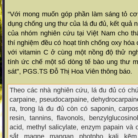
“Với mong muốn góp phần làm sáng tỏ cơ
dụng chống ung thư của lá đu đủ, kết quả
của nhóm nghiên cứu tại Việt Nam cho th
thí nghiệm đều có hoạt tính chống oxy hóa 
với vitamin C ở cùng một nồng độ thử ng
tính ức chế một số dòng tế bào ung thư m
sát", PGS.TS Đỗ Thị Hoa Viê
Theo các nhà nghiên cứu, lá đu đủ có chứ
carpaine, pseudocarpaine, dehydrocarpain
ra, trong lá đu đủ còn có saponin, carposi
resin, tannins, flavonols, benzylglucosinol
acid, methyl salicylate, enzym papain và 
sắt, magne, mangan, photpho, kali, kẽm,