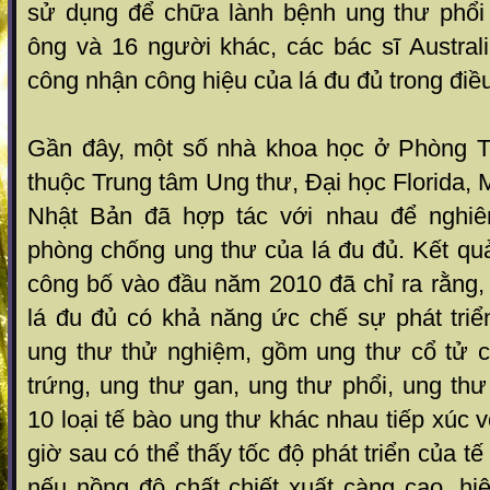
sử dụng để chữa lành bệnh ung thư phổi
ông và 16 người khác, các bác sĩ Austral
công nhận công hiệu của lá đu đủ trong điều 
Gần đây, một số nhà khoa học ở Phòng T
thuộc Trung tâm Ung thư, Đại học Florida, 
Nhật Bản đã hợp tác với nhau để nghi
phòng chống ung thư của lá đu đủ. Kết qu
công bố vào đầu năm 2010 đã chỉ ra rằng,
lá đu đủ có khả năng ức chế sự phát triể
ung thư thử nghiệm, gồm ung thư cổ tử 
trứng, ung thư gan, ung thư phổi, ung thư 
10 loại tế bào ung thư khác nhau tiếp xúc vớ
giờ sau có thể thấy tốc độ phát triển của t
nếu nồng độ chất chiết xuất càng cao, hi