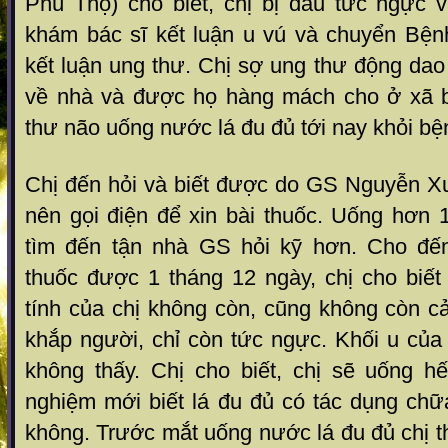
Phú Thọ) cho biết, chị bị đau tức ngực v
khám bác sĩ kết luận u vú và chuyển Bện
kết luận ung thư. Chị sợ ung thư động da
về nhà và được họ hàng mách cho ở xã b
thư não uống nước lá đu đủ tới nay khỏi bệ
Chị đến hỏi và biết được do GS Nguyễn 
nên gọi điện để xin bài thuốc. Uống hơn 
tìm đến tận nhà GS hỏi kỹ hơn. Cho đến
thuốc được 1 tháng 12 ngày, chị cho biết
tính của chị không còn, cũng không còn c
khắp người, chỉ còn tức ngực. Khối u của
không thấy. Chị cho biết, chị sẽ uống hế
nghiệm mới biết lá đu đủ có tác dụng ch
không. Trước mắt uống nước lá đu đủ chị 