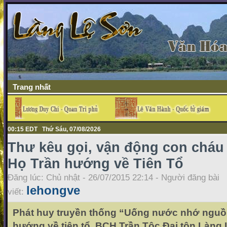
Trang nhất
00:15 EDT Thứ Sáu, 07/08/2026
Thư kêu gọi, vận động con cháu
Họ Trần hướng về Tiên Tổ
Đăng lúc: Chủ nhật - 26/07/2015 22:14 - Người đăng bài
lehongve
viết:
Phát huy truyền thống “Uống nước nhớ nguồ
hướng về tiên tổ. BCH Trần Tộc Đại tôn Làng 