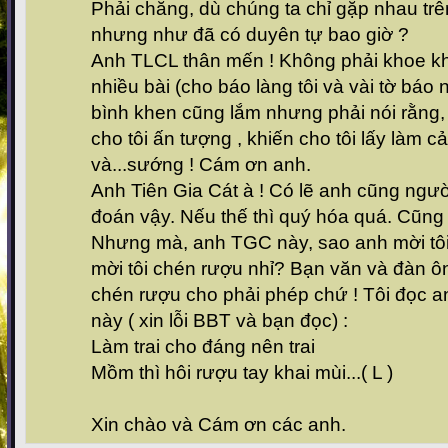
Phải chăng, dù chúng ta chỉ gặp nhau trê
nhưng như đã có duyên tự bao giờ ?
Anh TLCL thân mến ! Không phải khoe kho
nhiều bài (cho báo làng tôi và vài tờ báo 
bình khen cũng lắm nhưng phải nói rằng, 
cho tôi ấn tượng , khiến cho tôi lấy làm 
và...sướng ! Cám ơn anh.
Anh Tiên Gia Cát à ! Có lẽ anh cũng người
đoán vậy. Nếu thế thì quý hóa quá. Cũng
Nhưng mà, anh TGC này, sao anh mời tô
mời tôi chén rượu nhỉ? Bạn văn và đàn ô
chén rượu cho phải phép chứ ! Tôi đọc a
này ( xin lỗi BBT và bạn đọc) :
Làm trai cho đáng nên trai
Mồm thì hôi rượu tay khai mùi...( L )
Xin chào và Cám ơn các anh.