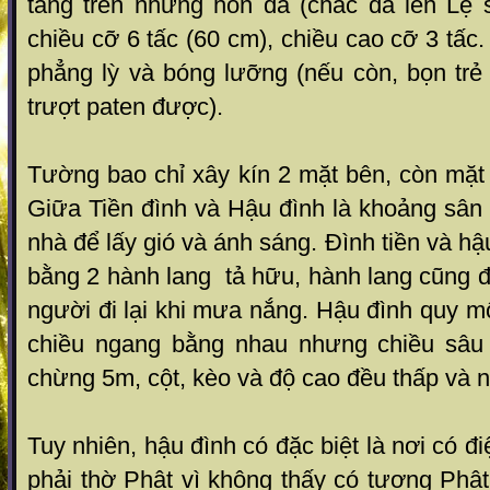
táng trên những hòn đá (chắc đá lèn Lệ
chiều cỡ 6 tấc (60 cm), chiều cao cỡ 3 tấc
phẳng lỳ và bóng lưỡng (nếu còn, bọn trẻ
trượt paten được).
Tường bao chỉ xây kín 2 mặt bên, còn mặt 
Giữa Tiền đình và Hậu đình là khoảng sân
nhà để lấy gió và ánh sáng. Đình tiền và hậ
bằng 2 hành lang tả hữu, hành lang cũng 
người đi lại khi mưa nắng. Hậu đình quy m
chiều ngang bằng nhau nhưng chiều sâu 
chừng 5m, cột, kèo và độ cao đều thấp và 
Tuy nhiên, hậu đình có đặc biệt là nơi có 
phải thờ Phật vì không thấy có tượng Phậ