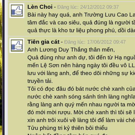
Lèn Choi
-
Đăng lúc: 24/12/2012 09:37
Bài này hay quá, anh Trường Lưu Cao Lao
tâm đắc và cao siêu, quả đúng là người 
quả thực là kho tư liệu phong phú, dồi d
Tiên gia cát
-
Đăng lúc: 17/06/2012 09:47
Anh Lương Duy Thắng thân mến,
Quả đúng như anh dự, tôi đến từ Hạ nguồ
mến Lệ Sơn nên hàng ngày tôi đều vô L
lưu với làng anh, để theo dõi những sự
truyền tải.
Tôi có đọc đâu đó bát nước chè xanh củ
nước chè xanh sóng sánh tình làng nghĩa
rằng làng anh quý mến nhau người ta mời
đó mới mời rượu. Mời chè xanh thì tôi sẽ 
xin anh trôi xuôi về làng tôi để làm vài ch
Tửu phùng tri kỷ thiên bôi thiểu