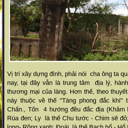
Vị trí xây dựng đình, phải nói cha ông ta qu
nay, tại đây vẫn là trung tâm địa lý, hà
thương mại của làng. Hơn thế, theo thuyết 
này thuộc về thế "Tàng phong đắc khí" 
Chấn., Tốn 4 hướng đều đắc địa (Khảm l
Rùa đen; Ly là thế Chu tước - Chim sẽ đỏ
long- Rồng xanh; Đoài là thế Bạch hổ - Hổ t