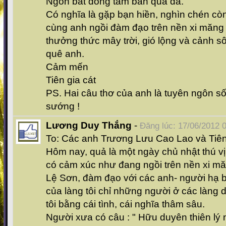
Ngôn bất đồng tâm bán quá đa.
Có nghĩa là gặp bạn hiền, nghìn chén còn
cùng anh ngồi đàm đạo trên nền xi măng 
thưởng thức mây trời, gió lộng và cảnh 
quê anh.
Cảm mến
Tiên gia cát
PS. Hai câu thơ của anh là tuyên ngôn sốn
sướng !
Lương Duy Thắng
-
Đăng lúc: 17/06/2012 
To: Các anh Trương Lưu Cao Lao và Tiên
Hôm nay, quả là một ngày chủ nhật thú vị 
có cảm xúc như đang ngồi trên nền xi mă
Lệ Sơn, đàm đạo với các anh- người hạ b
của làng tôi chỉ những người ở các làng d
tôi bằng cái tình, cái nghĩa thâm sâu.
Người xưa có câu : " Hữu duyên thiên lý 