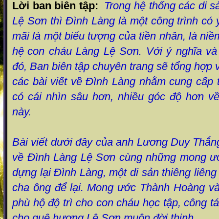
Lời ban biên tập:
Trong hệ thống các di 
Lệ Sơn thì Đình Làng là một công trình có 
mãi là một biểu tượng của tiền nhân, là ni
hệ
con cháu Làng Lệ Sơn. Với ý nghĩa và
đó, Ban biên tập chuyên trang sẽ tổng hợp 
các bài viết về Đình Làng nhằm cung cấp 
có cái nhìn sâu hơn, nhiều góc độ hơn về
này.
Bài viết dưới đây của anh Lương Duy Thắng 
về Đình Làng Lệ Sơn cùng những mong ướ
dựng lại Đình Làng, một di sản thiêng liên
cha ông để
lại. Mong ước Thành Hoàng và
phù hộ độ trì cho con cháu học tập, công t
cho quê hương Lệ Sơn muôn đời thịnh
.