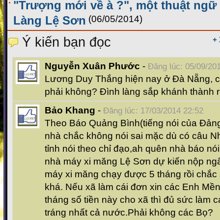
"Trượng mới về à ?", một thuật ngữ
Làng Lệ Sơn
(06/05/2014)
Ý kiến bạn đọc
+
Nguyễn Xuân Phước
-
Đăng lúc: 05/09/20
Lương Duy Thắng hiện nay ở Đà Nẵng, ch
phải không? Đình làng sắp khánh thành r
Bảo Khang
-
Đăng lúc: 17/03/2014 22:52
Theo Báo Quảng Bình(tiếng nói của Đảng
nhà chắc không nói sai mặc dù có câu Nh
tỉnh nói theo chỉ đạo,ah quên nhà báo nó
nhà máy xi măng Lệ Sơn dự kiến nộp ngâ
máy xi măng chạy được 5 tháng rồi chắc 
khá. Nếu xã làm cái đơn xin các Enh Mềnh 
tháng số tiền này cho xã thì đủ sức làm 
tráng nhất cả nước.Phải không các Bọ?