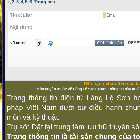
2
3
4
5
6
Trang sau
1
,
,
,
,
,
Mã an toàn:
Hân hạnh chào đón các bạ
Bản quyền thuộc về Làng Lệ Sơn. Trang thông tin này là t
Trang thông tin điện tử Làng Lệ Sơn ho
pháp Vịệt Nam dưới sự điều hành chu
môn và kỹ thuật.
Trụ sở: Đặt tại trung tâm lưu trữ truyền 
Trang thông tin là tài sản chung của t