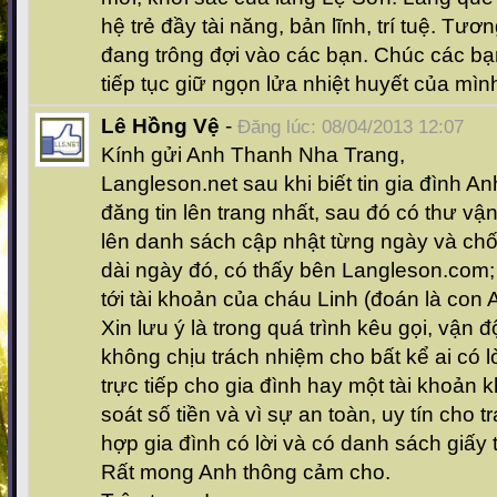
hệ trẻ đầy tài năng, bản lĩnh, trí tuệ. Tươ
đang trông đợi vào các bạn. Chúc các bạ
tiếp tục giữ ngọn lửa nhiệt huyết của mìn
Lê Hồng Vệ
-
Đăng lúc: 08/04/2013 12:07
Kính gửi Anh Thanh Nha Trang,
Langleson.net sau khi biết tin gia đình A
đăng tin lên trang nhất, sau đó có thư vậ
lên danh sách cập nhật từng ngày và chốt 
dài ngày đó, có thấy bên Langleson.com; 
tới tài khoản của cháu Linh (đoán là con 
Xin lưu ý là trong quá trình kêu gọi, vận 
không chịu trách nhiệm cho bất kể ai có
trực tiếp cho gia đình hay một tài khoản 
soát số tiền và vì sự an toàn, uy tín cho t
hợp gia đình có lời và có danh sách giấy 
Rất mong Anh thông cảm cho.