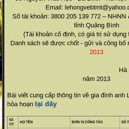
Email: lehongvebtmt@yahoo.
Số tài khoản: 3800 205 139 772 – NHNN
tỉnh Quảng Bình
(Tài khoản cố định, có giá trị sử dụng
Danh sách sẽ được chốt - gửi và công bố
2013
Hà Nội ngày 18 
năm 2013
Bài viết cung cấp thông tin về gia đình anh
tại đây
hỏa hoạn
Số
HỌ TÊN
ĐƠN VỊ CÔNG TÁC
SỐ T
T/T