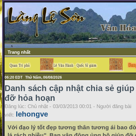
Trang nhất
06:20 EDT Thứ Năm, 06/08/2026
Danh sách cập nhật chia sẻ giúp
đỡ hỏa hoạn
Đăng lúc: Chủ nhật - 03/03/2013 00:01 - Người đăng bài
lehongve
viết:
Với đạo lý tốt đẹp tương thân tương ái bao đờ
lá rách nhiều". Ban vận động ủng hộ giúp đỡ