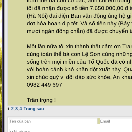
toàn thể bà con cô bác, anh chị em đồn
tôi đã nhận được số tiền 7.650.000,00 đ
(Hà Nội) đại diện Ban vận động ủng hộ gi
đợt hỏa hoạn dịp tết. Và số tiên này (Bảy
mươi ngàn đồng chẵn) đã được chuyển t
Một lần nữa tôi xin thành thật cảm ơn T
cùng toàn thể bà con Lệ Sơn cùng những
sống trên mọi miền của Tổ Quốc đã có n
với hoàn cảnh khó khăn đột xuất này. Qua
xin chúc quý vị dồi dào sức khỏe, An kha
0982 449 697
Trân trọng !
2
3
4
Trang sau
1
,
,
,