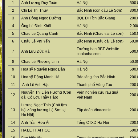
1
Anh Lương Duy Toản
Hà Nội
500.
2
Chị Lê Thị Thúy
Bắc Ninh (con dâu Lệ Sơn)
300.
3
Anh Đồng Ngọc Dưỡng
BQL Di Tích Bắc Giang
200.
4
Ông Lê Đình Khôi
Hà Nội
2.00
5
Cháu Lê Quang Cảnh
Bắc Ninh (Cháu trai Lệ sơn)
150.
6
Cháu Lê Phi Yến
Bắc Ninh (Cháu gái Lệ sơn)
50.0
Trưởng ban BBT Website
7
Anh Lưu Đức Hải
500.
caolaoha.com
8
Cháu Lê Phương Linh
Hà Nội
50.0
9
Họa sỹ Nguyễn Ngọc Dân
Hà Nội
500.
10
Họa sỹ Đặng Mạnh Hà
Bảo tàng tỉnh Bắc Ninh
200.
11
Anh Lê Anh Hậu
Thành phố Vũng Tàu
200.
Nguyễn Thị Liên Hương (Con
Viện nghiên cứu rau quả
12
200.
gái Cô Lợi, Thầy Hảo)
Việt Nam
Lương Ngọc Thìn (Chủ tịch
13
hội đồng hương Lệ Sơn tại
Tập đoàn Vinacomin
200.
Hà Nội)
14
Anh Trần Hữu Ái
Tổng CTXD Hà Nội
200.
15
HA LE THAI HOC
500.