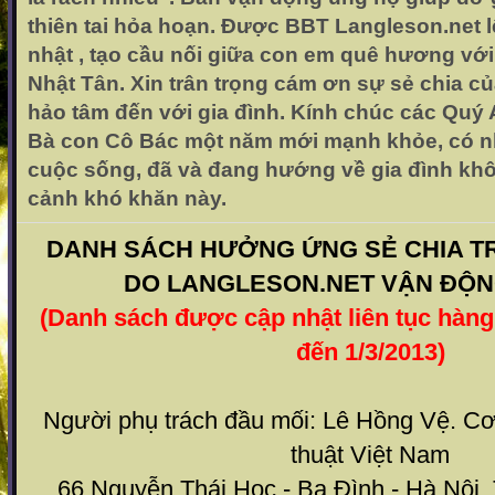
thiên tai hỏa hoạn. Được BBT Langleson.net 
nhật , tạo cầu nối giữa con em quê hương vớ
Nhật Tân. Xin trân trọng cám ơn sự sẻ chia c
hảo tâm đến với gia đình. Kính chúc các Quý
Bà con Cô Bác một năm mới mạnh khỏe, có n
cuộc sống, đã và đang hướng về gia đình k
cảnh khó khăn này.
DANH SÁCH HƯỞNG ỨNG SẺ CHIA T
DO LANGLESON.NET VẬN ĐỘN
(Danh sách được cập nhật liên tục hàng
đến 1/3/2013)
Người phụ trách đầu mối: Lê Hồng Vệ. C
thuật Việt Nam
66 Nguyễn Thái Học - Ba Đình - Hà Nội. 