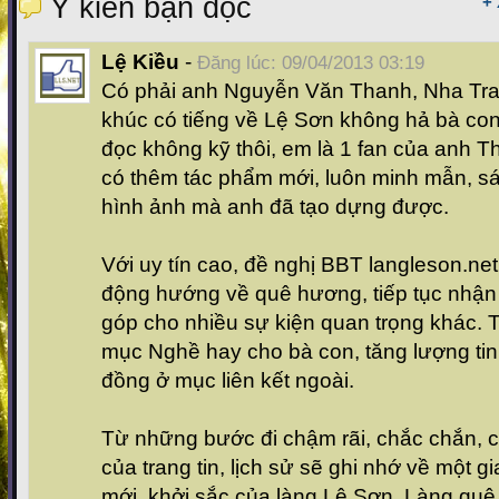
Ý kiến bạn đọc
+
Lệ Kiều
-
Đăng lúc: 09/04/2013 03:19
Có phải anh Nguyễn Văn Thanh, Nha Tran
khúc có tiếng về Lệ Sơn không hả bà co
đọc không kỹ thôi, em là 1 fan của anh 
có thêm tác phẩm mới, luôn minh mẫn, sá
hình ảnh mà anh đã tạo dựng được.
Với uy tín cao, đề nghị BBT langleson.ne
động hướng về quê hương, tiếp tục nhận
góp cho nhiều sự kiện quan trọng khác. 
mục Nghề hay cho bà con, tăng lượng ti
đồng ở mục liên kết ngoài.
Từ những bước đi chậm rãi, chắc chắn, 
của trang tin, lịch sử sẽ ghi nhớ về một g
mới, khởi sắc của làng Lệ Sơn. Làng quê