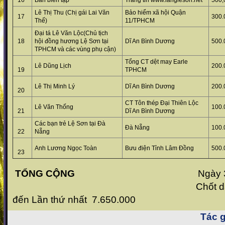
16
Ban biên tập
Trang tin www.langleson.net
500,
Lê Thị Thu (Chị gái Lai Văn
Bảo hiểm xã hội Quận
17
300.
Thế)
11/TPHCM
Đại tá Lê Văn Lộc(Chủ tịch
18
hội đồng hương Lệ Sơn tại
Dĩ An Bình Dương
500.
TPHCM và các vùng phụ cận)
Tổng CT dệt may Earle
Lê Dũng Lịch
200.
19
TPHCM
Lê Thị Minh Lý
Dĩ An Bình Dương
200.
20
CT Tôn thép Đại Thiên Lộc
Lê Văn Thống
100.
21
Dĩ An Bình Dương
Các bạn trẻ Lệ Sơn tại Đà
Đà Nẵng
100.
22
Nẵng
Anh Lương Ngọc Toàn
Bưu điện Tỉnh Lâm Đồng
500.
23
TỔNG CỘNG
Ngày 3
Chốt danh sách
đến Lần thứ nhất 7.650.000
Tác g