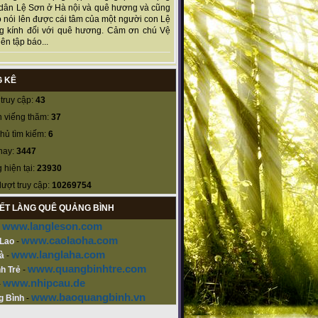
dân Lệ Sơn ở Hà nội và quê hương và cũng
 nói lên được cái tâm của một người con Lệ
g kính đối với quê hương. Cảm ơn chú Vệ
ên tập báo...
 KÊ
truy cập:
43
 viếng thăm:
37
hủ tìm kiếm:
6
nay:
3447
 hiện tại:
23930
lượt truy cập:
10269754
KẾT LÀNG QUÊ QUẢNG BÌNH
www.langleson.com
-
www.caolaoha.com
 Lao
-
www.langlaha.com
à
-
www.quangbinhtre.com
h Trẻ
-
www.nhipcau.de
-
www.baoquangbinh.vn
g Bình
-