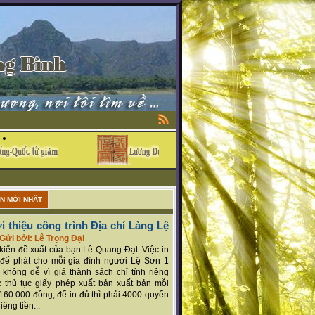
ẬN MỚI NHẤT
i thiệu công trình Địa chí Làng Lệ
Gửi bởi: Lê Trọng Đại
ý kiến đề xuất của bạn Lê Quang Đạt. Việc in
để phát cho mỗi gia đình người Lệ Sơn 1
 không dễ vì giá thành sách chỉ tính riêng
 thủ tục giấy phép xuất bản xuất bản mỗi
160.000 đồng, để in đủ thì phải 4000 quyển
iêng tiền...