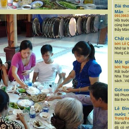
Bài th
Mân
0913963
Hồi trướ
cùng bạn
thầy Mân
Chặt c
bởi: Lê 
Nhớ lại 
Hung Cày
Một g
bởi: Ng
Rất buồn
Nha Tran
sách...Vi
Gửi co
Mệ Phươn
Bài thơ 
Lê Đì
nước "
Trọng Đạ
Bài viết 
đã có n