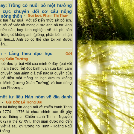
ay: Trồng cỏ nuôi bò một hướng
ch cực chuyển đổi cơ cấu nông
 nông thôn
-
Gửi bởi: Phạm Thị Thuỳ
 bài hay quá. Một số kiến thức rất bổ ích.
n, tôi có việc rất mong được anh hỗ trợ: Anh
mức nào, hay kinh nghiệm về chi phí sản
a trồng cỏ không anh (giống, phân bón, nhận
ới tiêu...). Anh có có thể cho tôi xin được
ện...
n - Làng theo đạo học
-
Gửi
ơng Xuân Trường
 cờ đọc lại bài viết của mình ở đây. (bài vết
 năm trước rồi) đọc bình luận của bạn Lâm
chuyện bạn đánh giá thế nào là quyền của
 có điều một thông tin bạn đưa ra không
c: Mình (Lương Xuân Trường) và bạn dồng
han Phương...
ột tư liệu Hán nôm về địa danh
n
-
Gửi bởi: Lê Trọng Đại
 lại thông tin đoạn nói về chiến tranh Trịnh
n 1774 - 1776 là chưa chính xác dễ gây
 với thông tin Chiến tranh Trịnh - Nguyễn
1672) ở thế kỷ XVII. Thời gian được nói đến
i viết là sau khi tướng họ Trịnh - Hoàng Ngũ
 sông...