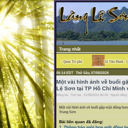
Trang nhất
06:14 EDT Thứ Sáu, 07/08/2026
Một vài hình ảnh về buổi 
Lệ Sơn tại TP Hồ Chí Minh
Đăng lúc: Thứ hai - 01/09/2014 06:39 - Người đăng b
Một vài hình ảnh về buổi gặp mặt đồng hươ
Trung Sơn
Bài liên quan đã đăng:
1. Thông báo mời họp mặt đồng h