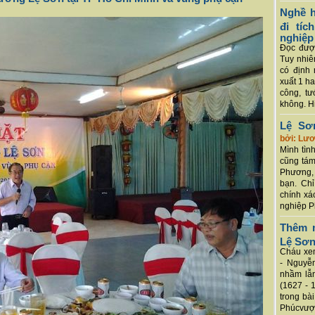
Nghề h
đi tí
nghiệp
Đọc được
Tuy nhiê
có định 
xuất 1 h
công, tư
không. Hi
Lệ Sơ
bởi: Lư
Mình tình
cũng tám
Phương, 
bạn. Chỉ
chính xá
nghiệp P
Thêm m
Lệ Sơ
Cháu xem
- Nguyễ
nhầm lẫn
(1627 - 
trong bà
Phúcvượt