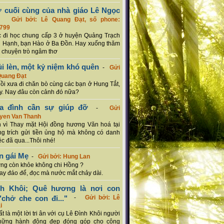
ơ cuối cùng của nhà giáo Lê Ngọc
-
Gửi bởi: Lê Quang Đạt, số phone:
799
c đi học chung cấp 3 ở huyện Quảng Trạch
 Hạnh, bạn Hào ở Ba Đồn. Hay xuống thăm
 chuyện trò ngâm thơ
ủi lèn, một kỷ niệm khó quên
-
Gửi
Quang Đạt
hồi xưa đi chăn bò cùng các bạn ở Hung Tắt,
. Nay đâu còn cảnh đó nữa?
ia đình cần sự giúp đỡ
-
Gửi
uyen Van Thanh
 vì Thay mặt Hội đồng hương Văn hoá tại
g trích gửi tiền ủng hộ mà không có danh
ệc đã qua...Thôi nhé!
n gái Mẹ
-
Gửi bởi: Hung Lan
g còn khỏe không chi Hồng ?
hay đáo để, đọc mà nước mắt chảy dài.
nh Khôi; Quê hương là nơi con
chở che con đi..."
-
Gửi bởi: Lê
i
rất là một lời tri ân với cụ Lê Đình Khôi người
hững hành động đẹp đóng góp cho cộng