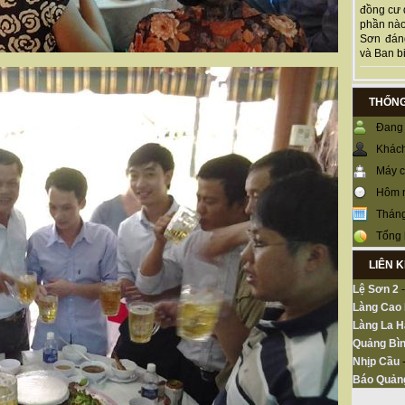
đồng cư 
phần nào
Sơn đán
và Ban bi
THỐNG
Đang 
Khách
Máy c
Hôm 
Tháng
Tổng 
LIÊN 
Lệ Sơn 2
Làng Cao
Làng La H
Quảng Bìn
Nhịp Cầu
Báo Quản