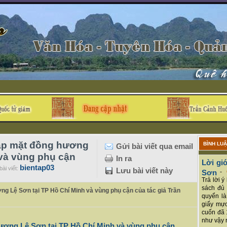
gặp mặt đồng hương
BÌNH LU
Gửi bài viết qua email
 và vùng phụ cận
In ra
Lời giớ
bientap03
ài viết:
Lưu bài viết này
Sơn
-
Trả lời 
sách đủ 
ng Lệ Sơn tại TP Hồ Chí Minh và vùng phụ cận của tác giả Trần
quyển là
giấy mực
cuốn đã 
như vậy r
ương Lệ Sơn tại TP Hồ Chí Minh và vùng phụ cận