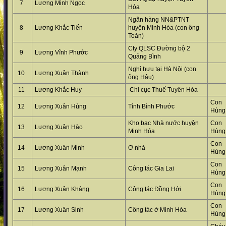
7
Lương Minh Ngọc
Hóa
Ngân hàng NN&PTNT
8
Lương Khắc Tiến
huyện Minh Hóa (con ông
Toản)
Cty QLSC Đường bộ 2
9
Lương Vĩnh Phước
Quảng Bình
Nghỉ hưu tại Hà Nội (con
10
Lương Xuân Thành
ông Hậu)
11
Lương Khắc Huy
Chi cục Thuế Tuyên Hóa
Co
12
Lương Xuân Hùng
Tỉnh Bình Phước
Hùng
Kho bạc Nhà nước huyện
Co
13
Lương Xuân Hào
Minh Hóa
Hùng
Co
14
Lương Xuân Minh
Ơ nhà
Hùng
Co
15
Lương Xuân Mạnh
Công tác Gia Lai
Hùng
Co
16
Lương Xuân Kháng
Công tác Đồng Hới
Hùng
Co
17
Lương Xuân Sinh
Công tác ở Minh Hóa
Hùng