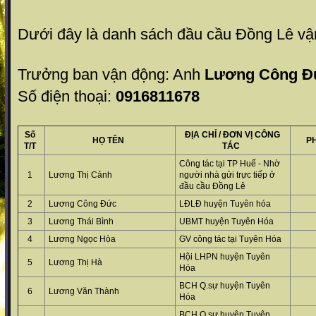
Dưới đây là danh sách đầu cầu Đồng Lê v
Trưởng ban vận động: Anh
Lương Công Đ
Số điện thoại:
0916811678
Số
ĐỊA CHỈ / ĐƠN VỊ CÔNG
HỌ TÊN
P
T/T
TÁC
Công tác tại TP Huế - Nhờ
1
Lương Thị Cảnh
người nhà gửi trực tiếp ở
đầu cầu Đồng Lê
2
Lương Công Đức
LĐLĐ huyện Tuyên hóa
3
Lương Thái Bình
UBMT huyện Tuyên Hóa
4
Lương Ngọc Hòa
GV công tác tại Tuyên Hóa
Hội LHPN huyện Tuyên
5
Lương Thị Hà
Hóa
BCH Q.sự huyện Tuyên
6
Lương Văn Thành
Hóa
BCH Q.sự huyện Tuyên