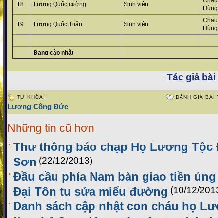
Chá
18
Lương Quốc cường
Sinh viên
Hùng
Chá
19
Lương Quốc Tuấn
Sinh viên
Hùng
Đang cập nhật
Tác giả bài 
TỪ KHÓA:
ĐÁNH GIÁ BÀI 
Lương Công Đức
Những tin cũ hơn
Thư thông báo chạp Họ Lương Tộc Đ
Sơn
(22/12/2013)
Đầu cầu phía Nam bàn giao tiền ủn
Đại Tôn tu sửa miếu đường
(10/12/201
Danh sách cập nhật con cháu họ Lư