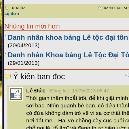
TỪ KHÓA:
ĐÁNH GIÁ BÀI 
Lệ Sơn
Những tin mới hơn
Danh nhân khoa bảng Lê tộc đại tôn 
(20/04/2013)
Danh nhân Khoa bảng Lê Tộc Đại T
(29/01/2013)
Ý kiến bạn đọc
+
Lê Đức
-
Đăng lúc: 15/05/2013 06:47
Thời gian thấm thoắt trôi, để khi giật mình
sợi bạc. Nhìn quanh bè bạn, có đứa thàn
có đứa không dám trở về vì sa cơ thất th
nơi đất mẹ... Hai vợ chồng cày cục cuối 
chỗ gọi là “tổ ấm” và đang thực hiện ướ