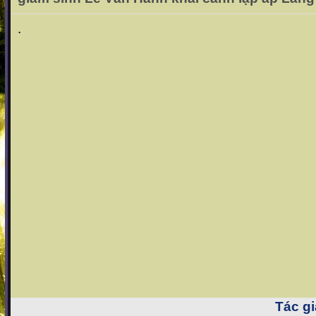
.
Tác gi