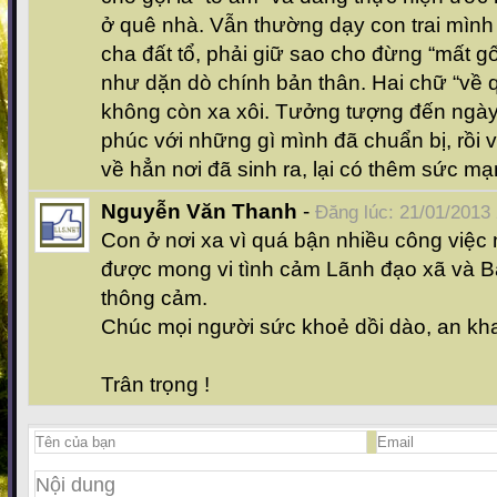
ở quê nhà. Vẫn thường dạy con trai mình
cha đất tổ, phải giữ sao cho đừng “mất g
như dặn dò chính bản thân. Hai chữ “về 
không còn xa xôi. Tưởng tượng đến ngày
phúc với những gì mình đã chuẩn bị, rồi 
về hẳn nơi đã sinh ra, lại có thêm sức mạ
Nguyễn Văn Thanh
-
Đăng lúc: 21/01/2013
Con ở nơi xa vì quá bận nhiều công việc
được mong vi tình cảm Lãnh đạo xã và 
thông cảm.
Chúc mọi người sức khoẻ dồi dào, an kh
Trân trọng !