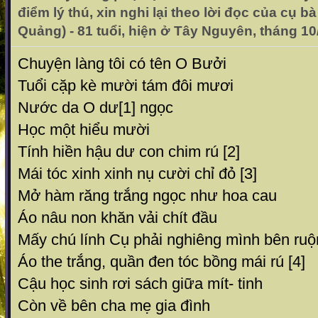
điểm lý thú, xin nghi lại theo lời đọc của cụ 
Quảng) - 81 tuổi, hiện ở Tây Nguyên, tháng 10
Chuyện làng tôi có tên O Bưởi
Tuổi cặp kè mười tám đôi mươi
Nước da O dư[1] ngọc
Học một hiểu mười
Tính hiền hậu dư con chim rú [2]
Mái tóc xinh xinh nụ cười chỉ đỏ [3]
Mở hàm răng trắng ngọc như hoa cau
Áo nâu non khăn vải chít đầu
Mấy chú lính Cụ phải nghiêng mình bên ruộ
Áo the trắng, quần đen tóc bồng mái rú [4]
Cậu học sinh rơi sách giữa mít- tinh
Còn về bên cha mẹ gia đình