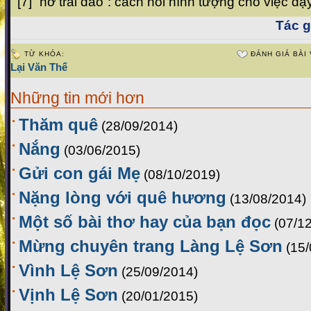
[7] “nở trái đào”: cách nói hình tượng cho việc dậ
Tác gi
TỪ KHÓA:
ĐÁNH GIÁ BÀI 
Lại Văn Thế
Những tin mới hơn
Thăm quê
(28/09/2014)
Nắng
(03/06/2015)
Gửi con gái Mẹ
(08/10/2019)
Nặng lòng với quê hương
(13/08/2014)
Một số bài thơ hay của bạn đọc
(07/1
Mừng chuyên trang Làng Lệ Sơn
(15
Vình Lệ Sơn
(25/09/2014)
Vịnh Lệ Sơn
(20/01/2015)