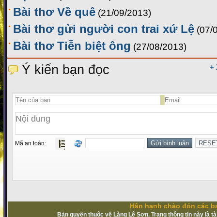
Bài thơ Về quê
(21/09/2013)
Bài thơ gửi người con trai xứ Lệ
(07/
Bài thơ Tiễn biệt ông
(27/08/2013)
Ý kiến bạn đọc
+
Mã an toàn:
Hân hạnh chào đón các bạ
Bản quyền thuộc về Làng Lệ Sơn. Trang thông tin này là t