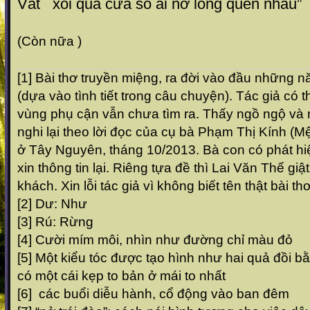
Vắt xôi qua cửa sổ ai nở lòng quên nhau”
(Còn nữa )
[1] Bài thơ truyền miệng, ra đời vào đầu những n
(dựa vào tình tiết trong câu chuyện). Tác giả có 
vùng phụ cận vẫn chưa tìm ra. Thấy ngồ ngộ và n
nghi lại theo lời đọc của cụ bà Phạm Thị Kính (Mệ
ở Tây Nguyên, tháng 10/2013. Bà con có phát hiệ
xin thông tin lại. Riêng tựa đề thì Lai Văn Thế giật
khách. Xin lỗi tác giả vì không biết tên thật bài thơ
[2] Dư: Như
[3] Rú: Rừng
[4] Cười mím môi, nhìn như đường chỉ màu đỏ
[5] Một kiểu tóc được tạo hình như hai quả đồi b
có một cái kẹp to bản ở mái to nhất
[6] các buổi diễu hành, cổ động vào ban đêm