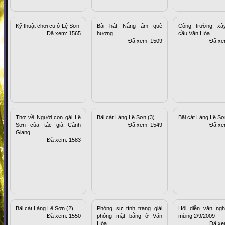
Kỹ thuật chơi cu ở Lệ Sơn
Bài hát Nắng ấm quê
Công trường xâ
Đã xem: 1565
hương
cầu Văn Hóa
Đã xem: 1509
Đã xe
Thơ về Người con gái Lệ
Bãi cát Làng Lệ Sơn (3)
Bãi cát Làng Lệ Sơ
Sơn của tác giả Cảnh
Đã xem: 1549
Đã xe
Giang
Đã xem: 1583
Bãi cát Làng Lệ Sơn (2)
Phóng sự tình trạng giải
Hội diễn văn ng
Đã xem: 1550
phóng mặt bằng ở Văn
mừng 2/9/2009
Hóa
Đã xe