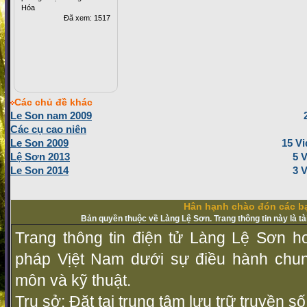
Hóa
Đã xem: 1517
Các chủ đề khác
Le Son nam 2009
Các cụ cao niên
Le Son 2009
15 Vi
Lệ Sơn 2013
5 
Le Son 2014
3 
Hân hạnh chào đón các bạ
Bản quyền thuộc về Làng Lệ Sơn. Trang thông tin này là t
Trang thông tin điện tử Làng Lệ Sơn ho
pháp Vịệt Nam dưới sự điều hành chu
môn và kỹ thuật.
Trụ sở: Đặt tại trung tâm lưu trữ truyền 