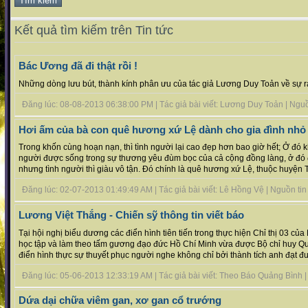
Kết quả tìm kiếm trên Tin tức
Bác Ương đã đi thật rồi !
Những dòng lưu bút, thành kính phân ưu của tác giả Lương Duy Toản về sự ra
Đăng lúc: 08-08-2013 06:38:00 PM | Tác giả bài viết: Lương Duy Toản | Nguồn 
Hơi ấm của bà con quê hương xứ Lệ dành cho gia đình nhỏ
Trong khốn cùng hoạn nạn, thì tình người lại cao đẹp hơn bao giờ hết; Ở đó 
người được sống trong sự thương yêu đùm bọc của cả cộng đồng làng, ở đó
nhưng tình người thì giàu vô tận. Đó chính là quê hương xứ Lệ, thuộc huyện Tu
Đăng lúc: 02-07-2013 01:49:49 AM | Tác giả bài viết: Lê Hồng Vệ | Nguồn tin :
Lương Việt Thắng - Chiến sỹ thông tin viết báo
Tại hội nghị biểu dương các điển hình tiên tiến trong thực hiện Chỉ thị 03 của
học tập và làm theo tấm gương đạo đức Hồ Chí Minh vừa được Bộ chỉ huy Quâ
điển hình thực sự thuyết phục người nghe không chỉ bởi thành tích anh đạt đượ
Đăng lúc: 05-06-2013 12:33:19 AM | Tác giả bài viết: Theo Báo Quảng Bình | N
Dứa dại chữa viêm gan, xơ gan cổ trướng