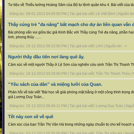
Tư liệu về Thiếu tướng Hoàng Sâm của Bộ tư lệnh quân khu 4. Bài viết của tác 
Đăng lúc: 09-01-2013 04:00:00 PM | Tác giả bài viết: Lê Việt Bình | Nguồn tin :
Thầy cúng trẻ "đa năng" bắt mạch cho dự án liên quan vấn đ
Bài phóng vấn vui giữa tác giả Kinh Bắc với Thầy cúng Trẻ đa năng, phần ha
linh, phong thủy .......
Đăng lúc: 19-12-2012 09:15:00 PM | Tác giả bài viết: LHV | Nguồn tin : -/-
Người thầy đầu tiên nơi làng quê ấy.
Cảm xúc về một người Thầy ở Lệ Sơn của nghiên cứu sinh Trần Thị Thanh Th
Đăng lúc: 18-12-2012 03:19:00 PM | Tác giả bài viết: Trần Thị Thanh Thỏa | Ng
“Yêu sách của dân” và miệng lưỡi của Quan.
Phản hồi về bài viết "Bài học về giải phóng mặt bằng ở một công trình trọng 
giả Lương Duy Toản...
Đăng lúc: 10-12-2012 09:40:12 PM | Tác giả bài viết: Lương Duy Toản | Nguồn 
Tết này con sẽ về quê
Cảm xúc của bạn Trần Thị Vân Hà trong những ngày chuẩn bị cho kế hoạch về
Đăng lúc: 03-12-2012 05:55:00 PM | Tác giả bài viết: Trần Thị Vân Hà | Nguồn 