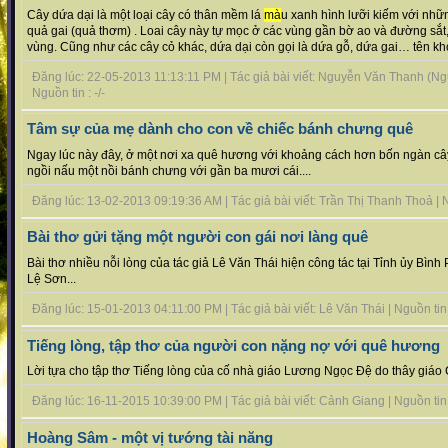
Cây dứa dại là một loại cây có thân mềm lá
mà
u xanh hình lưỡi kiếm với nhữ
quả gai (quả thơm) . Loai cây này tự mọc ở các vùng gần bờ ao và đường sắt,
vùng. Cũng như các cây cỏ khác, dứa dại còn gọi là dứa gỗ, dứa gai… tên khoa
Đăng lúc: 22-05-2013 11:13:11 PM | Tác giả bài viết: Nguyễn Văn Thanh (N
Nguồn tin : -/-
Tâm sự của mẹ dành cho con về chiếc bánh chưng quê
Ngay lúc này đây, ở một nơi xa quê hương với khoảng cách hơn bốn ngàn câ
ngồi nấu một nồi bánh chưng với gần ba mươi cái....
Đăng lúc: 13-02-2013 09:19:36 AM | Tác giả bài viết: Trần Thị Thanh Thoả | Ng
Bài thơ gửi tặng một người con gái nơi làng quê
Bài thơ nhiều nỗi lòng của tác giả Lê Văn Thái hiện công tác tại Tỉnh ủy Bìn
Lệ Sơn...
Đăng lúc: 15-01-2013 04:11:00 PM | Tác giả bài viết: Lê Văn Thái | Nguồn tin :
Tiếng lòng, tập thơ của người con nặng nợ với quê hương
Lời tựa cho tập thơ Tiếng lòng của cố nhà giáo Lương Ngọc Đệ do thây giáo 
Đăng lúc: 16-11-2015 10:39:00 PM | Tác giả bài viết: Cảnh Giang | Nguồn tin :
Hoàng Sâm - một vị tướng tài năng