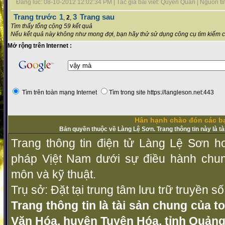
Đăng lúc: 08-10-2012 12:02:34 PM | Tác giả bài viết: Quyên Quân | Nguồn tin 
Trang trước
1
3
Trang sau
,
2
,
Tìm thấy tổng cộng 59 kết quả
Nếu kết quả này không như mong đợi, bạn hãy thử sử dụng công cụ tìm kiếm 
Mở rộng trên Internet :
Tìm trên toàn mạng Internet
Tìm trong site https://langleson.net:443
Hân hạnh chào đón các bạ
Bản quyền thuộc về Làng Lệ Sơn. Trang thông tin này là t
Trang thông tin điện tử Làng Lệ Sơn ho
pháp Vịệt Nam dưới sự điều hành chu
môn và kỹ thuật.
Trụ sở: Đặt tại trung tâm lưu trữ truyền 
Trang thông tin là tài sản chung của t
Văn Hóa, huyện Tuyên Hóa, tỉnh Quảng