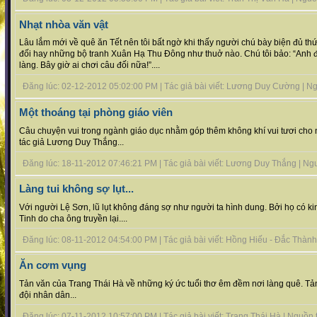
Nhạt nhòa văn vật
Lâu lắm mới về quê ăn Tết nên tôi bất ngờ khi thấy người chú bày biện đủ th
đối hay những bộ tranh Xuân Hạ Thu Đông như thuở nào. Chú tôi bảo: “Anh đ
làng. Bây giờ ai chơi câu đối nữa!”....
Đăng lúc: 02-12-2012 05:02:00 PM | Tác giả bài viết: Lương Duy Cường | Nguồ
Một thoáng tại phòng giáo viên
Câu chuyện vui trong ngành giáo dục nhằm góp thêm không khí vui tươi cho 
tác giả Lương Duy Thắng...
Đăng lúc: 18-11-2012 07:46:21 PM | Tác giả bài viết: Lương Duy Thắng | Nguồn
Làng tui không sợ lụt...
Với người Lệ Sơn, lũ lụt không đáng sợ như người ta hình dung. Bởi họ có 
Tinh do cha ông truyền lại....
Đăng lúc: 08-11-2012 04:54:00 PM | Tác giả bài viết: Hồng Hiếu - Đắc Thành |
Ăn cơm vụng
Tản văn của Trang Thái Hà về những ký ức tuổi thơ êm đềm nơi làng quê. T
đội nhân dân...
Đăng lúc: 07-11-2012 10:57:00 PM | Tác giả bài viết: Trang Thái Hà | Nguồn tin