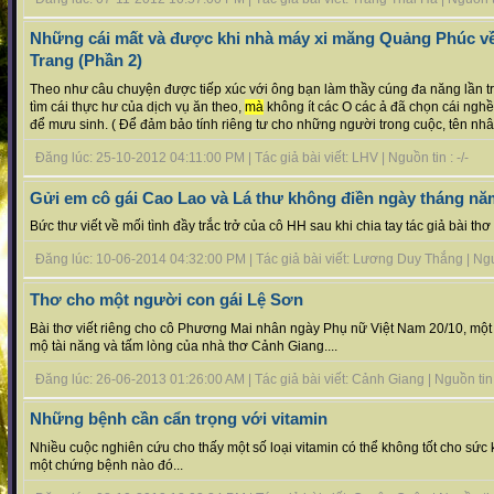
Những cái mất và được khi nhà máy xi măng Quảng Phúc về 
Trang (Phần 2)
Theo như câu chuyện được tiếp xúc với ông bạn làm thầy cúng đa năng lần tr
tìm cái thực hư của dịch vụ ăn theo,
mà
không ít các O các ả đã chọn cái nghề
để mưu sinh. ( Để đảm bảo tính riêng tư cho những người trong cuộc, tên nhân 
Đăng lúc: 25-10-2012 04:11:00 PM | Tác giả bài viết: LHV | Nguồn tin : -/-
Gửi em cô gái Cao Lao và Lá thư không điền ngày tháng nă
Bức thư viết về mối tình đầy trắc trở của cô HH sau khi chia tay tác giả bài th
Đăng lúc: 10-06-2014 04:32:00 PM | Tác giả bài viết: Lương Duy Thắng | Nguồn
Thơ cho một người con gái Lệ Sơn
Bài thơ viết riêng cho cô Phương Mai nhân ngày Phụ nữ Việt Nam 20/10, mộ
mộ tài năng và tấm lòng của nhà thơ Cảnh Giang....
Đăng lúc: 26-06-2013 01:26:00 AM | Tác giả bài viết: Cảnh Giang | Nguồn tin :
Những bệnh cần cẩn trọng với vitamin
Nhiều cuộc nghiên cứu cho thấy một số loại vitamin có thể không tốt cho sứ
một chứng bệnh nào đó...