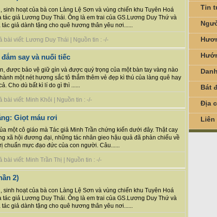
Tin 
ống, sinh hoạt của bà con Làng Lệ Sơn và vùng chiến khu Tuyên Hoá
ủa tác giả Lương Duy Thái. Ông là em trai của GS.Lương Duy Thứ và
Ngườ
ác giả dành tặng cho quê hương thân yêu nơi......
Hươn
bài viết: Lương Duy Thái | Nguồn tin : -/-
Hướn
 đắm say và nuối tiếc
n, được bảo vệ giữ gìn và được quý trọng của một bàn tay vàng nào
Danh
 thành một nét hương sắc tô thắm thêm vẻ đẹp kì thú của làng quê hay
Cho dù bất kì lí do gì thì ......
Bát đ
ài viết: Minh Khôi | Nguồn tin : -/-
Địa 
ắng: Giọt máu rơi
Liên
 của một cô giáo mà Tác giả Minh Trần chứng kiến dưới đây. Thật cay
ng xã hội đương đại, những tác nhân gieo hậu quả đã phản chiếu về
trị chuẩn mực đạo đức của con người. Câu......
ài viết: Minh Trần Thị | Nguồn tin : -/-
hần 2)
ống, sinh hoạt của bà con Làng Lệ Sơn và vùng chiến khu Tuyên Hoá
ủa tác giả Lương Duy Thái. Ông là em trai của GS.Lương Duy Thứ và
ác giả dành tặng cho quê hương thân yêu nơi......