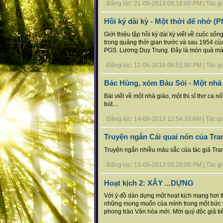
Đăng lúc: 21-08-2013 06:18:00 PM | Tác giả 
Hồi ký dài kỳ - Một thời để nhớ (P
Giới thiệu tập hồi ký dài kỳ viết về cuộc s
trong quảng thời gian trước và sau 1954 c
PGS. Lương Duy Trung. Đây là món quà mà t
Đăng lúc: 12-06-2016 06:51:00 PM | Tác giả 
Bác Hùng, xóm Bàu Sỏi - Một nhà g
Bài viết về một nhà giáo, một thi sĩ thơ ca
bút....
Đăng lúc: 14-08-2013 12:54:33 AM | Tác giả
Truyện ngắn Cái quai nón của Tra
Truyện ngắn nhiều màu sắc của tác giả Tran
Đăng lúc: 13-06-2013 06:29:00 PM | Tác giả 
Hoạt kịch 2: XÂY ...DỰNG
Với ý đồ dàn dựng một hoạt kịch mang hơi 
những mong muốn của mình trong một bức 
phong trào Văn hóa mới. Mời quý độc giả tiếp