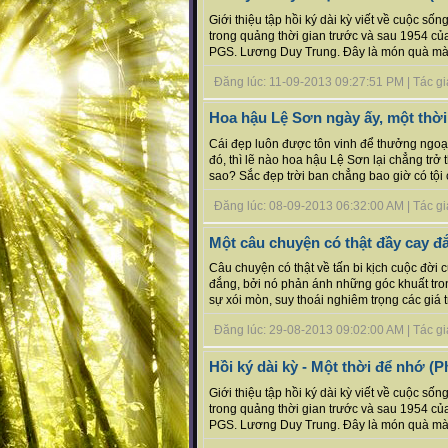
Giới thiệu tập hồi ký dài kỳ viết về cuộc s
trong quảng thời gian trước và sau 1954 c
PGS. Lương Duy Trung. Đây là món quà mà t
Đăng lúc: 11-09-2013 09:27:51 PM | Tác giả 
Hoa hậu Lệ Sơn ngày ấy, một thời
Cái đẹp luôn được tôn vinh để thưởng ngoạ
đó, thì lẽ nào hoa hậu Lệ Sơn lại chẳng trở
sao? Sắc đẹp trời ban chẳng bao giờ có tội cả. 
Đăng lúc: 08-09-2013 06:32:00 AM | Tác giả b
Một câu chuyện có thật đầy cay đ
Câu chuyện có thật về tấn bi kịch cuộc đời
đắng, bởi nó phản ánh những góc khuất tro
sự xói mòn, suy thoái nghiêm trọng các giá 
Đăng lúc: 29-08-2013 09:02:00 AM | Tác giả b
Hồi ký dài kỳ - Một thời để nhớ (P
Giới thiệu tập hồi ký dài kỳ viết về cuộc s
trong quảng thời gian trước và sau 1954 c
PGS. Lương Duy Trung. Đây là món quà mà t