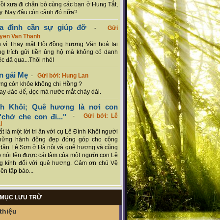
hồi xưa đi chăn bò cùng các bạn ở Hung Tắt,
. Nay đâu còn cảnh đó nữa?
ia đình cần sự giúp đỡ
-
Gửi
uyen Van Thanh
 vì Thay mặt Hội đồng hương Văn hoá tại
g trích gửi tiền ủng hộ mà không có danh
ệc đã qua...Thôi nhé!
n gái Mẹ
-
Gửi bởi: Hung Lan
g còn khỏe không chi Hồng ?
hay đáo để, đọc mà nước mắt chảy dài.
nh Khôi; Quê hương là nơi con
chở che con đi..."
-
Gửi bởi: Lê
i
rất là một lời tri ân với cụ Lê Đình Khôi người
hững hành động đẹp đóng góp cho cộng
dân Lệ Sơn ở Hà nội và quê hương và cũng
 nói lên được cái tâm của một người con Lệ
g kính đối với quê hương. Cảm ơn chú Vệ
ên tập báo...
MỤC LƯU TRỮ
thiệu