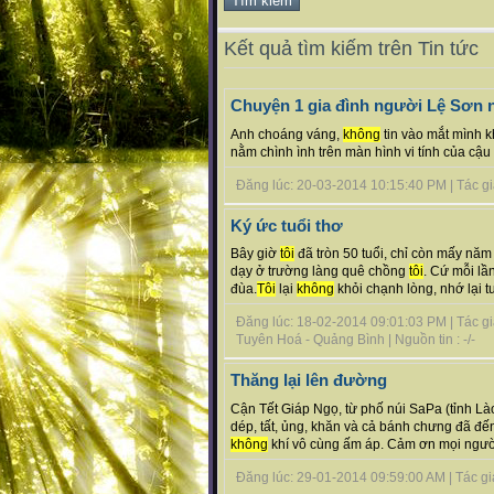
Kết quả tìm kiếm trên Tin tức
Chuyện 1 gia đình người Lệ Sơn 
Anh choáng váng,
không
tin vào mắt mình k
nằm chình ình trên màn hình vi tính của cậu
Đăng lúc: 20-03-2014 10:15:40 PM | Tác giả 
Ký ức tuổi thơ
Bây giờ
tôi
đã tròn 50 tuổi, chỉ còn mấy năm
dạy ở trường làng quê chồng
tôi
. Cứ mỗi lầ
đùa.
Tôi
lại
không
khỏi chạnh lòng, nhớ lại tuổ
Đăng lúc: 18-02-2014 09:01:03 PM | Tác gi
Tuyên Hoá - Quảng Bình | Nguồn tin : -/-
Thăng lại lên đường
Cận Tết Giáp Ngọ, từ phố núi SaPa (tỉnh Là
dép, tất, ủng, khăn và cả bánh chưng đã đến
không
khí vô cùng ấm áp. Cảm ơn mọi người
Đăng lúc: 29-01-2014 09:59:00 AM | Tác giả