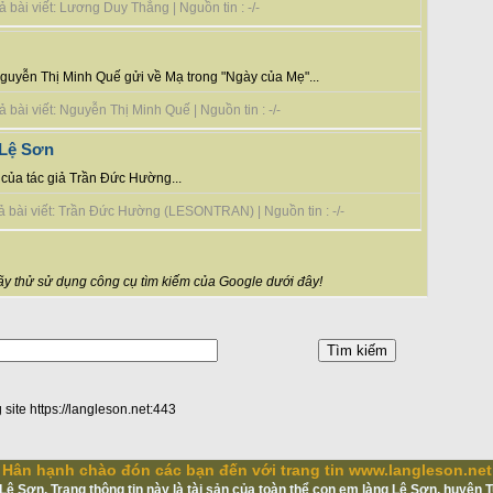
 bài viết: Lương Duy Thắng | Nguồn tin : -/-
guyễn Thị Minh Quế gửi về Mạ trong "Ngày của Mẹ"...
bài viết: Nguyễn Thị Minh Quế | Nguồn tin : -/-
 Lệ Sơn
 của tác giả Trần Đức Hường...
ả bài viết: Trần Đức Hường (LESONTRAN) | Nguồn tin : -/-
y thử sử dụng công cụ tìm kiếm của Google dưới đây!
 site https://langleson.net:443
Hân hạnh chào đón các bạn đến với trang tin www.langleson.net
ệ Sơn. Trang thông tin này là tài sản của toàn thể con em làng Lệ Sơn, huyện 