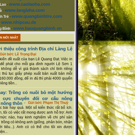
www.caolaoha.com
 Lao
-
www.langlaha.com
à
-
www.quangbinhtre.com
h Trẻ
-
www.nhipcau.de
-
www.baoquangbinh.vn
g Bình
-
ẬN MỚI NHẤT
i thiệu công trình Địa chí Làng Lệ
Gửi bởi: Lê Trọng Đại
ý kiến đề xuất của bạn Lê Quang Đạt. Việc in
để phát cho mỗi gia đình người Lệ Sơn 1
 không dễ vì giá thành sách chỉ tính riêng
 thủ tục giấy phép xuất bản xuất bản mỗi
160.000 đồng, để in đủ thì phải 4000 quyển
iêng tiền...
ay: Trồng cỏ nuôi bò một hướng
ch cực chuyển đổi cơ cấu nông
 nông thôn
-
Gửi bởi: Phạm Thị Thuỳ
 bài hay quá. Một số kiến thức rất bổ ích.
n, tôi có việc rất mong được anh hỗ trợ: Anh
mức nào, hay kinh nghiệm về chi phí sản
a trồng cỏ không anh (giống, phân bón, nhận
ới tiêu...). Anh có có thể cho tôi xin được
ện...