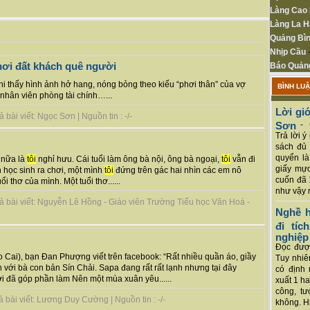
Làng Cao
Làng La H
Quảng Bìn
Nhịp Cầu
nơi đất khách quê người
Báo Quản
hi thấy hình ảnh hở hang, nóng bỏng theo kiểu “phơi thân” của vợ
BÌNH LU
 nhân viên phòng tài chính…...
Lời giớ
bài viết: Ngọc Sơn | Nguồn tin : -/-
Sơn
-
Trả lời 
sách đủ 
quyển là
 nữa là
tôi
nghỉ hưu. Cái tuổi làm ông bà nội, ông bà ngoại,
tôi
vẫn đi
giấy mực
n học sinh ra chơi, một mình
tôi
đứng trên gác hai nhìn các em nô
cuốn đã 
i thơ của mình. Một tuổi thơ......
như vậy r
ả bài viết: Nguyễn Lê Hồng - Giáo viên Trường Tiểu học Văn Hoá -
Nghề h
đi tí
nghiệp
Đọc được
o Cai), bạn Đan Phượng viết trên facebook: “Rất nhiều quần áo, giầy
Tuy nhiê
 với bà con bản Sín Chải. Sapa đang rất rất lạnh nhưng tại đây
có định 
 đã góp phần làm Nên một mùa xuân yêu......
xuất 1 h
công, tư
 bài viết: Lương Duy Cường | Nguồn tin : -/-
không. Hi