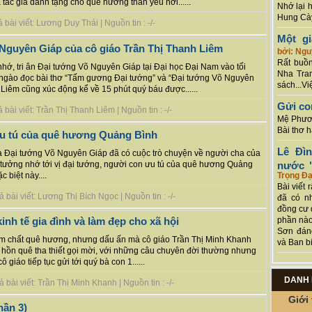
ác giả dành tặng cho quê hương thân yêu nơi......
Nhớ lại 
Hung Cày
bài viết: Lương Duy Thái | Nguồn tin : -/-
Một g
Nguyên Giáp của cô giáo Trần Thị Thanh Liêm
bởi: Ng
Rất buồn
hớ, tri ân Đại tướng Võ Nguyên Giáp tại Đại học Đại Nam vào tối
Nha Tran
 ngào đọc bài thơ “Tấm gương Đại tướng” và “Đại tướng Võ Nguyên
sách...Vi
 Liêm cũng xúc động kể về 15 phút quý báu được......
Gửi co
bài viết: Trần Thị Thanh Liêm | Nguồn tin : -/-
Mệ Phươn
Bài thơ 
ưu tú của quê hương Quảng Bình
Lê Đì
 Đại tướng Võ Nguyên Giáp đã có cuộc trò chuyện về người cha của
tưởng nhớ tới vị đại tướng, người con ưu tú của quê hương Quảng
nước "
c biệt này....
Trọng Đạ
Bài viết 
bài viết: Lương Thị Bích Ngọc | Nguồn tin : -/-
đã có n
đồng cư 
phần nào
inh tế gia đình và làm đẹp cho xã hội
Sơn đán
 đậm chất quê hương, nhưng dấu ấn mà cô giáo Trần Thị Minh Khanh
và Ban bi
nh hồn quê tha thiết gọi mời, với những câu chuyên đời thường nhưng
 giáo tiếp tục gửi tới quý bà con 1......
DANH 
bài viết: Trần Thị Minh Khanh | Nguồn tin : -/-
Giới 
hần 3)