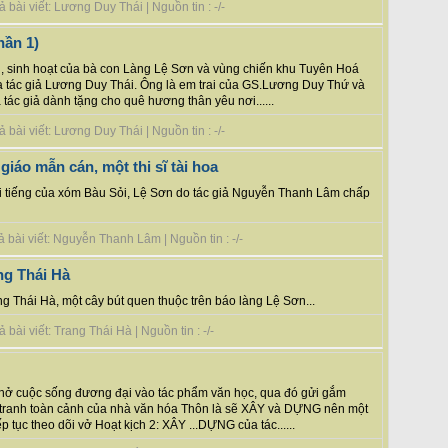
bài viết: Lương Duy Thái | Nguồn tin : -/-
hần 1)
ống, sinh hoạt của bà con Làng Lệ Sơn và vùng chiến khu Tuyên Hoá
ủa tác giả Lương Duy Thái. Ông là em trai của GS.Lương Duy Thứ và
ác giả dành tặng cho quê hương thân yêu nơi......
bài viết: Lương Duy Thái | Nguồn tin : -/-
iáo mẫn cán, một thi sĩ tài hoa
 nổi tiếng của xóm Bàu Sỏi, Lệ Sơn do tác giả Nguyễn Thanh Lâm chấp
 bài viết: Nguyễn Thanh Lâm | Nguồn tin : -/-
ng Thái Hà
g Thái Hà, một cây bút quen thuộc trên báo làng Lệ Sơn...
bài viết: Trang Thái Hà | Nguồn tin : -/-
thở cuộc sống đương đại vào tác phẩm văn học, qua đó gửi gắm
tranh toàn cảnh của nhà văn hóa Thôn là sẽ XÂY và DỰNG nên một
 tục theo dõi vở Hoạt kịch 2: XÂY ...DỰNG của tác......