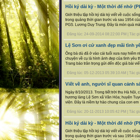
Hồi ký dài kỳ - Một thời để nhớ (P
Giới thiệu tập hồi ký dài kỳ viết về cuộc s
trong quảng thời gian trước và sau 1954 c
PGS. Lương Duy Trung. Đây là món quà mà t
Đăng lúc: 24-09-2014 08:22:00 PM | Tác giả 
Lệ Sơn ơi cứ xanh đẹp mãi tình y
Ông bà dù đã ở vào cái tuổi xưa nay hiếm n
chuyện về cụ là hình ảnh đẹp của tình yêu 
Trang báo trân trọng gửi đến độc giả bài viế
Đăng lúc: 05-12-2013 05:39:10 AM | Tác giả 
Viết về anh, người sĩ quan cảnh sá
Ngày 8/10/2013. Trong tiết trời thu Hà Nội
hương làng Lệ Sơn xã Văn Hóa; huyện Tuyên
viện. Đây là niềm tự hào chung của con em L
Đăng lúc: 20-11-2013 10:05:42 PM | Tác giả 
Hồi ký dài kỳ - Một thời để nhớ (P
Giới thiệu tập hồi ký dài kỳ viết về cuộc s
trong quảng thời gian trước và sau 1954 c