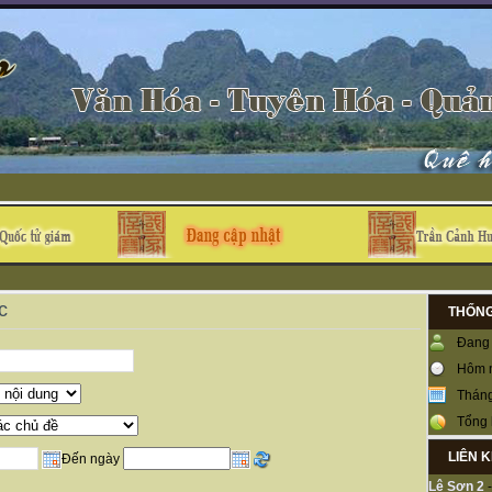
c
THỐNG
Đang 
Hôm 
Tháng
Tổng 
LIÊN 
Đến ngày
Lệ Sơn 2