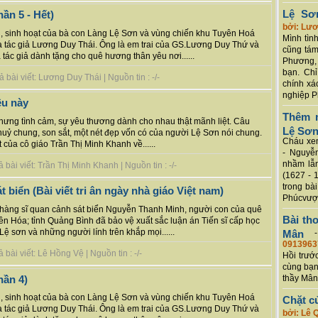
Lệ Sơ
hần 5 - Hết)
bởi: Lư
ống, sinh hoạt của bà con Làng Lệ Sơn và vùng chiến khu Tuyên Hoá
Mình tình
ủa tác giả Lương Duy Thái. Ông là em trai của GS.Lương Duy Thứ và
cũng tám
ác giả dành tặng cho quê hương thân yêu nơi......
Phương, 
bạn. Chỉ
bài viết: Lương Duy Thái | Nguồn tin : -/-
chính xá
nghiệp P
êu này
Thêm m
hưng tình cảm, sự yêu thương dành cho nhau thật mãnh liệt. Câu
Lệ Sơ
thuỷ chung, son sắt, một nét đẹp vốn có của người Lệ Sơn nói chung.
Cháu xem
t của cô giáo Trần Thị Minh Khanh về......
- Nguyễ
nhầm lẫn
bài viết: Trần Thị Minh Khanh | Nguồn tin : -/-
(1627 - 
trong bà
t biển (Bài viết tri ân ngày nhà giáo Việt nam)
Phúcvượt
, chàng sĩ quan cảnh sát biển Nguyễn Thanh Minh, người con của quê
Bài th
 Hóa; tỉnh Quảng Bình đã bảo vệ xuất sắc luận án Tiến sĩ cấp học
ệ sơn và những người lính trên khắp mọi......
Mân
0913963
bài viết: Lê Hồng Vệ | Nguồn tin : -/-
Hồi trướ
cùng bạn
hần 4)
thầy Mân
ống, sinh hoạt của bà con Làng Lệ Sơn và vùng chiến khu Tuyên Hoá
Chặt c
ủa tác giả Lương Duy Thái. Ông là em trai của GS.Lương Duy Thứ và
bởi: Lê 