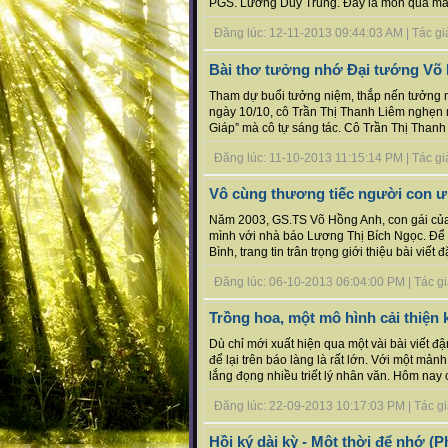
PGS. Lương Duy Trung. Đây là món quà mà t
Đăng lúc: 12-11-2013 09:44:03 AM | Tác giả 
Bài thơ tưởng nhớ Đại tướng Võ 
Tham dự buổi tưởng niệm, thắp nến tưởng n
ngày 10/10, cô Trần Thị Thanh Liêm nghẹn
Giáp” mà cô tự sáng tác. Cô Trần Thị Thanh
Đăng lúc: 11-10-2013 11:15:14 PM | Tác giả 
Vô cùng thương tiếc người con 
Năm 2003, GS.TS Võ Hồng Anh, con gái của
mình với nhà báo Lương Thị Bích Ngọc. Để 
Bình, trang tin trân trọng giới thiệu bài viết đặ
Đăng lúc: 06-10-2013 06:04:00 PM | Tác giả 
Trồng hoa, một mô hình cải thiện k
Dù chỉ mới xuất hiện qua một vài bài viết
để lại trên báo làng là rất lớn. Với một mả
lắng đọng nhiều triết lý nhân văn. Hôm nay cô
Đăng lúc: 22-09-2013 10:17:03 PM | Tác giả 
Hồi ký dài kỳ - Một thời để nhớ (P