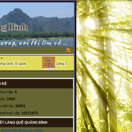
 KÊ
truy cập:
5
nay:
1059
 hiện tại:
26051
lượt truy cập:
10271875
KẾT LÀNG QUÊ QUẢNG BÌNH
www.langleson.com
-