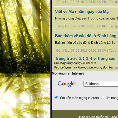
Đăng lúc: 19-05-2013 05:50:00 PM | Tác giả
Viết về Mạ nhân ngày của Mạ
Những thông điệp yêu thương của tác giả N
Đăng lúc: 12-05-2013 06:13:00 PM | Tác giả 
Bàn thêm về câu đối ở Đình Làng
Bài tìm hiểu về câu đối ở Đình Làng Lệ Sơn
Đăng lúc: 07-05-2013 09:51:15 AM | Tác gi
Trang trước
1
3
4
5
Trang sau
,
2
,
,
,
Tìm thấy tổng cộng 88 kết quả
Nếu kết quả này không như mong đợi, bạn hã
Mở rộng trên Internet :
Tìm trên toàn mạng Internet
Tìm trong
Bản quyền thuộc về Làng L