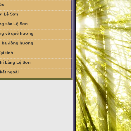
tức
i Lệ Sơn
g sắc Lệ Sơn
g về quê hương
 bạ đồng hương
ại tính
chí Làng Lệ Sơn
 kết ngoài