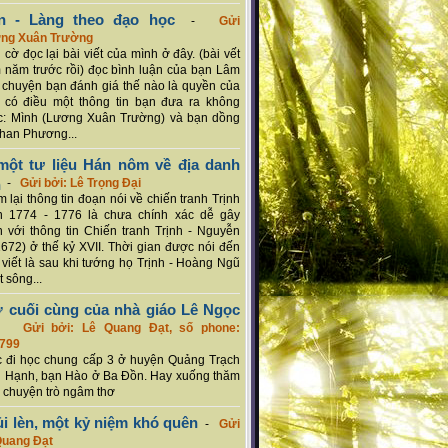
n - Làng theo đạo học
-
Gửi
ơng Xuân Trường
 cờ đọc lại bài viết của mình ở đây. (bài vết
 năm trước rồi) đọc bình luận của bạn Lâm
chuyện bạn đánh giá thế nào là quyền của
 có điều một thông tin bạn đưa ra không
c: Mình (Lương Xuân Trường) và bạn dồng
han Phương...
ột tư liệu Hán nôm về địa danh
n
-
Gửi bởi: Lê Trọng Đại
 lại thông tin đoạn nói về chiến tranh Trịnh
n 1774 - 1776 là chưa chính xác dễ gây
 với thông tin Chiến tranh Trịnh - Nguyễn
1672) ở thế kỷ XVII. Thời gian được nói đến
i viết là sau khi tướng họ Trịnh - Hoàng Ngũ
 sông...
ơ cuối cùng của nhà giáo Lê Ngọc
-
Gửi bởi: Lê Quang Đạt, số phone:
799
c đi học chung cấp 3 ở huyện Quảng Trạch
 Hạnh, bạn Hào ở Ba Đồn. Hay xuống thăm
 chuyện trò ngâm thơ
ủi lèn, một kỷ niệm khó quên
-
Gửi
Quang Đạt