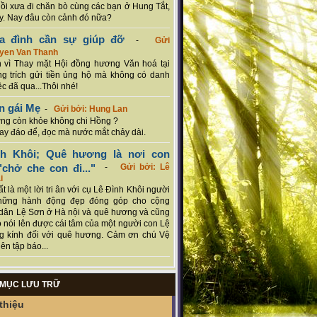
hồi xưa đi chăn bò cùng các bạn ở Hung Tắt,
. Nay đâu còn cảnh đó nữa?
ia đình cần sự giúp đỡ
-
Gửi
uyen Van Thanh
 vì Thay mặt Hội đồng hương Văn hoá tại
g trích gửi tiền ủng hộ mà không có danh
ệc đã qua...Thôi nhé!
n gái Mẹ
-
Gửi bởi: Hung Lan
g còn khỏe không chi Hồng ?
hay đáo để, đọc mà nước mắt chảy dài.
nh Khôi; Quê hương là nơi con
chở che con đi..."
-
Gửi bởi: Lê
i
rất là một lời tri ân với cụ Lê Đình Khôi người
hững hành động đẹp đóng góp cho cộng
dân Lệ Sơn ở Hà nội và quê hương và cũng
 nói lên được cái tâm của một người con Lệ
g kính đối với quê hương. Cảm ơn chú Vệ
ên tập báo...
MỤC LƯU TRỮ
thiệu