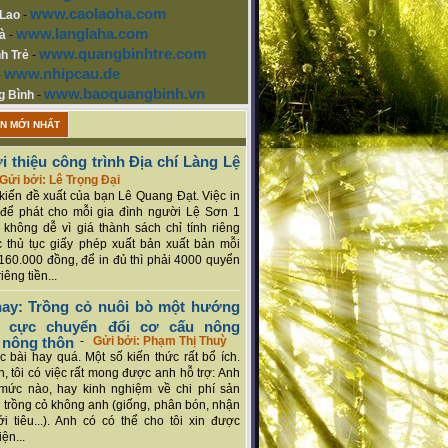
www.caolaoha.com
 Lao
-
www.langlaha.com
à
-
www.quangbinhtre.com
h Trẻ
-
www.nhipcau.de
-
www.baoquangbinh.vn
g Bình
-
ẬN MỚI NHẤT
i thiệu công trình Địa chí Làng Lệ
Gửi bởi: Lê Trọng Đại
ý kiến đề xuất của bạn Lê Quang Đạt. Việc in
để phát cho mỗi gia đình người Lệ Sơn 1
 không dễ vì giá thành sách chỉ tính riêng
 thủ tục giấy phép xuất bản xuất bản mỗi
160.000 đồng, để in đủ thì phải 4000 quyển
iêng tiền...
ay: Trồng cỏ nuôi bò một hướng
ch cực chuyển đổi cơ cấu nông
 nông thôn
-
Gửi bởi: Phạm Thị Thuỳ
 bài hay quá. Một số kiến thức rất bổ ích.
n, tôi có việc rất mong được anh hỗ trợ: Anh
mức nào, hay kinh nghiệm về chi phí sản
a trồng cỏ không anh (giống, phân bón, nhận
ới tiêu...). Anh có có thể cho tôi xin được
ện...