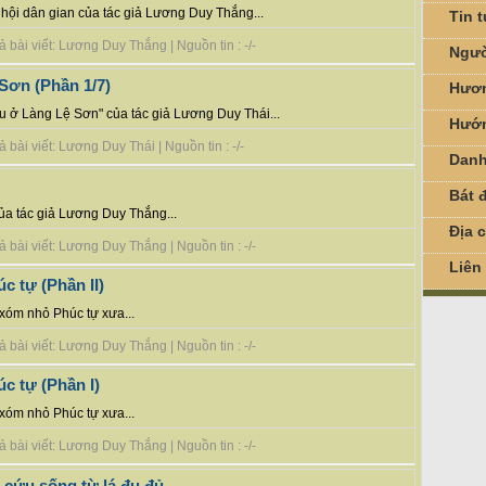
 hội dân gian của tác giả Lương Duy Thắng...
Tin 
 bài viết: Lương Duy Thắng | Nguồn tin : -/-
Ngườ
Sơn (Phần 1/7)
Hươn
ấu ở Làng Lệ Sơn" của tác giả Lương Duy Thái...
Hướn
bài viết: Lương Duy Thái | Nguồn tin : -/-
Danh
Bát đ
ủa tác giả Lương Duy Thắng...
Địa 
 bài viết: Lương Duy Thắng | Nguồn tin : -/-
Liên
c tự (Phần II)
xóm nhỏ Phúc tự xưa...
 bài viết: Lương Duy Thắng | Nguồn tin : -/-
úc tự (Phần I)
xóm nhỏ Phúc tự xưa...
 bài viết: Lương Duy Thắng | Nguồn tin : -/-
cứu sống từ lá đu đủ