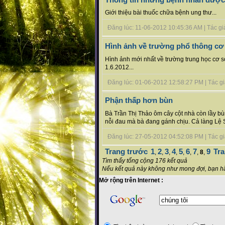
Giới thiệu bài thuốc chữa bệnh ung thư...
Đăng lúc: 11-06-2012 10:45:36 AM | Tác giả 
Hình ảnh về trường phổ thông cơ
Hình ảnh mới nhất về trường trung học cơ 
1.6.2012...
Đăng lúc: 01-06-2012 12:58:27 PM | Tác giả 
Phận thấp hơn bùn
Bà Trần Thị Thảo ôm cây cột nhà còn lầy bù
nỗi đau mà bà đang gánh chịu. Cả làng Lệ 
Đăng lúc: 27-05-2012 04:52:08 PM | Tác giả 
Trang trước
1
2
3
4
5
6
7
9
Tra
,
,
,
,
,
,
,
8
,
Tìm thấy tổng cộng 176 kết quả
Nếu kết quả này không như mong đợi, bạn hã
Mở rộng trên Internet :