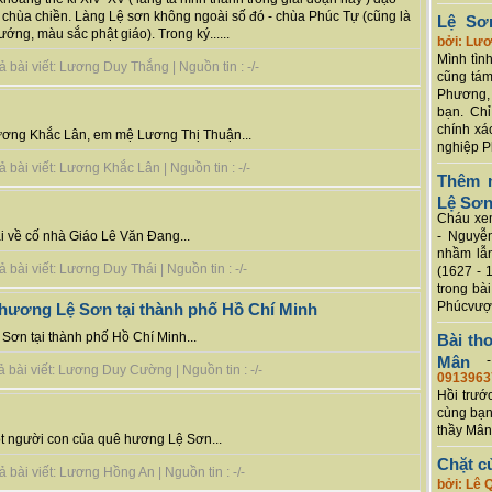
ất chùa chiền. Làng Lệ sơn không ngoài số đó - chùa Phúc Tự (cũng là
Lệ Sơ
ng, màu sắc phật giáo). Trong ký......
bởi: Lư
Mình tình
 bài viết: Lương Duy Thắng | Nguồn tin : -/-
cũng tám
Phương, 
bạn. Chỉ
chính xá
 Lương Khắc Lân, em mệ Lương Thị Thuận...
nghiệp P
bài viết: Lương Khắc Lân | Nguồn tin : -/-
Thêm m
Lệ Sơ
Cháu xem
- Nguyễ
 về cố nhà Giáo Lê Văn Đang...
nhầm lẫn
bài viết: Lương Duy Thái | Nguồn tin : -/-
(1627 - 
trong bà
Phúcvượt
 hương Lệ Sơn tại thành phố Hồ Chí Minh
Sơn tại thành phố Hồ Chí Minh...
Bài th
Mân
 bài viết: Lương Duy Cường | Nguồn tin : -/-
0913963
Hồi trướ
cùng bạn
thầy Mân
t người con của quê hương Lệ Sơn...
Chặt c
bài viết: Lương Hồng An | Nguồn tin : -/-
bởi: Lê 