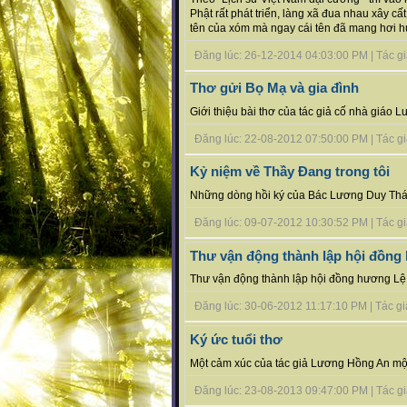
Phật rất phát triển, làng xã đua nhau xây c
tên của xóm mà ngay cái tên đã mang hơi hướ
Đăng lúc: 26-12-2014 04:03:00 PM | Tác giả
Thơ gửi Bọ Mạ và gia đình
Giới thiệu bài thơ của tác giả cố nhà giáo
Đăng lúc: 22-08-2012 07:50:00 PM | Tác giả 
Kỷ niệm về Thầy Đang trong tôi
Những dòng hồi ký của Bác Lương Duy Thái
Đăng lúc: 09-07-2012 10:30:52 PM | Tác giả 
Thư vận động thành lập hội đồng
Thư vận động thành lập hội đồng hương Lệ 
Đăng lúc: 30-06-2012 11:17:10 PM | Tác giả
Ký ức tuổi thơ
Một cảm xúc của tác giả Lương Hồng An mộ
Đăng lúc: 23-08-2013 09:47:00 PM | Tác giả 