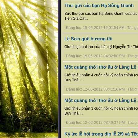
Thư gửi các bạn Hạ Sông Gianh
Bức thư gửi các bạn hạ Sông Gianh của tá
Tiên Gia Cat...
Đăng lúc: 19-06-2012 12:01:54 AM | Tác giả
Lệ Sơn quê hương tôi
Giới thiệu bài thơ của bác sỹ Nguyễn Tư Thế
Đăng lúc: 19-06-2012 04:32:00 PM | Tác giả 
Một quảng thời thơ ấu ở Làng Lệ 
Giới thiệu phần 4 cuốn hồi ký hoàn chỉnh (
Duy Thái....
Đăng lúc: 12-06-2012 03:41:16 PM | Tác giả 
Một quảng thời thơ ấu ở Làng Lệ 
Giới thiệu phần 3 cuốn hồi ký hoàn chỉnh (
Duy Thái....
Đăng lúc: 12-06-2012 03:40:37 PM | Tác giả 
Ký ức lễ hội trong dịp lễ 2/9 và T