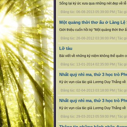
Sống lại ký ức xưa qua những nét đẹp về lễ
Đăng lúc: 06-08-2013 05:39:00 PM | Tác giả
Một quảng thời thơ ấu ở Làng Lệ 
Giới thiệu cuốn hồi ký "Một quảng thời thơ 
Đăng lúc: 26-08-2012 03:36:00 PM | Tác giả 
Lỡ tàu
Bài viết về những kỷ niệm không thể quên c
Đăng lúc: 13-01-2014 02:35:00 PM | Tác giả
Nhất quỷ nhì ma, thứ 3 học trò Phú
Ký ức vụn của tác giả Lương Duy Thắng về 
Đăng lúc: 02-04-2013 03:18:00 PM | Tác giả
Nhất quỷ nhì ma, thứ 3 học trò Ph
Ký ức vụn của tác giả Lương Duy Thắng về 
Đăng lúc: 29-03-2013 05:59:00 PM | Tác giả
Thông tin những bệnh nhân được 