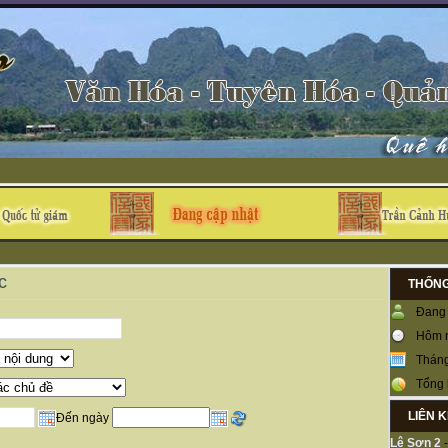
c
THỐNG
Đang 
Hôm 
Tháng
Tổng 
LIÊN 
Đến ngày
Lệ Sơn 2