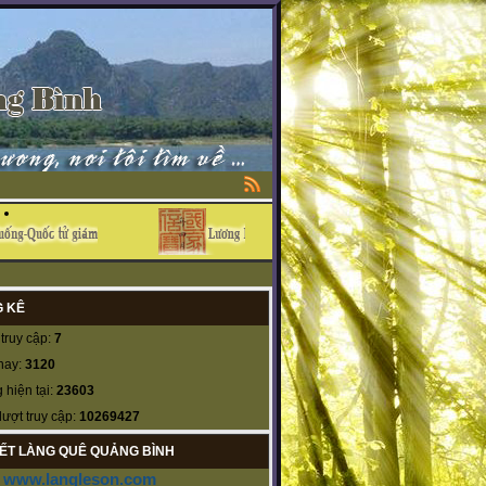
 KÊ
truy cập:
7
nay:
3120
 hiện tại:
23603
lượt truy cập:
10269427
KẾT LÀNG QUÊ QUẢNG BÌNH
www.langleson.com
-