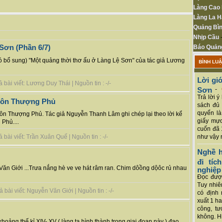
Làng Cao
Làng La H
Quảng Bìn
Nhịp Cầu
Sơn (Phần 6/7)
Báo Quản
có bổ sung) "Một quảng thời thơ ấu ở Làng Lệ Sơn" của tác giả Lương
BÌNH LU
Lời giớ
bài viết: Lương Duy Thái | Nguồn tin : -/-
Sơn
-
Trả lời 
thôn Thượng Phủ
sách đủ 
quyển là
hôn Thượng Phủ. Tác giả Nguyễn Thanh Lâm ghi chép lại theo lời kể
giấy mực
Phủ....
cuốn đã 
như vậy r
bài viết: Trần Xuân Quế | Nguồn tin : -/-
Nghề h
đi tí
 Văn Giới ...Trưa nắng hè ve ve hát râm ran. Chim dôồng dộôc rủ nhau
nghiệp
Đọc được
Tuy nhiê
bài viết: Nguyễn Văn Giới | Nguồn tin : -/-
có định 
xuất 1 h
công, tư
không. Hi
hoảng thế kỉ XIV- XV ( làng ta hình thành trong giai đoạn này ) đạo