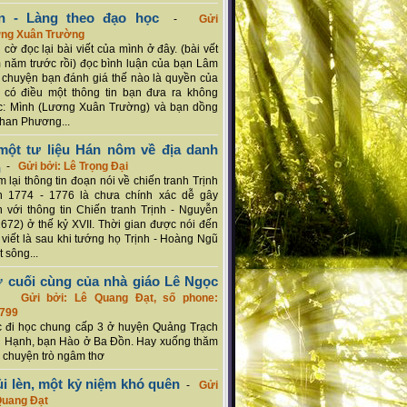
n - Làng theo đạo học
-
Gửi
ơng Xuân Trường
 cờ đọc lại bài viết của mình ở đây. (bài vết
 năm trước rồi) đọc bình luận của bạn Lâm
chuyện bạn đánh giá thế nào là quyền của
 có điều một thông tin bạn đưa ra không
c: Mình (Lương Xuân Trường) và bạn dồng
han Phương...
ột tư liệu Hán nôm về địa danh
n
-
Gửi bởi: Lê Trọng Đại
 lại thông tin đoạn nói về chiến tranh Trịnh
n 1774 - 1776 là chưa chính xác dễ gây
 với thông tin Chiến tranh Trịnh - Nguyễn
1672) ở thế kỷ XVII. Thời gian được nói đến
i viết là sau khi tướng họ Trịnh - Hoàng Ngũ
 sông...
ơ cuối cùng của nhà giáo Lê Ngọc
-
Gửi bởi: Lê Quang Đạt, số phone:
799
c đi học chung cấp 3 ở huyện Quảng Trạch
 Hạnh, bạn Hào ở Ba Đồn. Hay xuống thăm
 chuyện trò ngâm thơ
ủi lèn, một kỷ niệm khó quên
-
Gửi
Quang Đạt