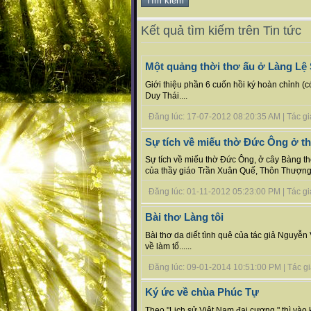
Kết quả tìm kiếm trên Tin tức
Một quảng thời thơ ấu ở Làng Lệ 
Giới thiệu phần 6 cuốn hồi ký hoàn chỉnh (
Duy Thái....
Đăng lúc: 17-07-2012 08:20:35 AM | Tác giả 
Sự tích về miếu thờ Đức Ông ở 
Sự tích về miếu thờ Đức Ông, ở cây Bàng t
của thầy giáo Trần Xuân Quế, Thôn Thượng 
Đăng lúc: 01-11-2012 05:23:00 PM | Tác giả 
Bài thơ Làng tôi
Bài thơ da diết tình quê của tác giả Nguyễn
về làm tổ......
Đăng lúc: 09-01-2014 10:51:00 PM | Tác giả 
Ký ức về chùa Phúc Tự
Theo "Lịch sử Việt Nam đại cương " thì vào k