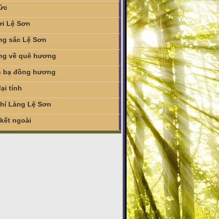
tức
i Lệ Sơn
g sắc Lệ Sơn
g về quê hương
 bạ đồng hương
ại tính
chí Làng Lệ Sơn
 kết ngoài