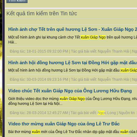
Kết quả tìm kiếm trên Tin tức
Hình ảnh chợ Tết trên quê hương Lệ Sơn - Xuân Giáp Ngọ 
Một số hình ảnh ghi lại khung cảnh chợ Tết
xuân
Giáp
Ngọ
trên quê hương L
Hải...
Đăng lúc: 18-01-2015 09:32:00 PM | Tác giả bài viết: Nguyễn Thanh Hải | Nguồ
Hình ảnh hội đồng hương Lệ Sơn tại Đồng Hới gặp mặt đầu
Một số hình ảnh hội đồng hương Lệ Sơn tại Đồng Hới gặp mặt đầu
xuân
Giá
Đăng lúc: 30-03-2014 09:23:16 PM | Tác giả bài viết: Nguyễn Thanh Hải | Nguồ
Video chúc Tết xuân Giáp Ngọ của Ông Lương Hữu Đạng
Giới thiệu video đọc thơ mừng
xuân
Giáp
Ngọ
của Ông Lương Hữu Đạng, nhâ
đồng hương Lệ Sơn tại Hà Nội...
Đăng lúc: 28-03-2014 12:45:27 AM | Tác giả bài viết:
Ngọ
c Long | Nguồn tin : 
Video thơ mừng xuân Giáp Ngọ của ông Lê Trư Đắc
Bài thơ mừng
xuân
mới của Ông Lê Trư Đắc nhân dịp gặp mặt đầu
xuân
của 