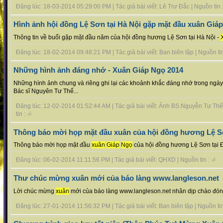
Đăng lúc: 18-03-2014 05:29:00 PM | Tác giả bài viết: Lê Trư Đắc | Nguồn tin : 
Hình ảnh hội đồng Lệ Sơn tại Hà Nội gặp mặt đầu xuân Giá
Thông tin về buổi gặp mặt đầu năm của hội đồng hương Lệ Sơn tại Hà Nội -
Đăng lúc: 18-02-2014 09:48:21 PM | Tác giả bài viết: Ban biên tập | Nguồn tin 
Những hình ảnh đáng nhớ - Xuân Giáp Ngọ 2014
Những hình ảnh chung và riêng ghi lại các khoảnh khắc đáng nhớ trong ngà
Bác sĩ Nguyên Tư Thế...
Đăng lúc: 12-02-2014 01:52:44 AM | Tác giả bài viết: Ảnh BS.Nguyễn Tư Thế 
tin : -/-
Thông báo mời họp mặt đầu xuân của hội đồng hương Lệ S
Thông báo mời họp mặt đầu
xuân
Giáp
Ngọ
của hội đồng hương Lệ Sơn tại Đ
Đăng lúc: 06-02-2014 11:11:56 PM | Tác giả bài viết: QHXD | Nguồn tin : -/-
Thư chúc mừng xuân mới của báo làng www.langleson.net
Lời chúc mừng
xuân
mới của báo làng www.langleson.net nhân dịp chào đó
Đăng lúc: 27-01-2014 11:56:32 PM | Tác giả bài viết: Ban biên tập | Nguồn tin 