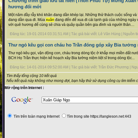
Chương trình giao lưu tất niên (Thôn Phúc Tự) Mừng Xuân
hương đổi mới
Một năm đầy rẫy khó khăn đang dần khép lại. Những thử thách cuộc sống và 
đang dần qua đi. Mùa
xuân
đang đến để xua đi cái lạnh giá của những ngày c
với quê hương để cùng sẻ chia và quây quần bên gia đình và người thân....
Đăng lúc: 19-01-2014 03:31:51 AM | Tác giả bài viết: Lê Văn Hùng | Nguồn tin 
Thư ngỏ kêu gọi con cháu ho Trần đóng góp xây Bia tưởng ni
Thư ngỏ kêu gọi, vận động con, cháu trong dòng tộc ở khắp mọi miền đất nư
BCH Họ Trần thực hiện kế hoạch xây Bia tưởng niệm liệt sĩ trong dòng tộc...
Đăng lúc: 14-01-2014 09:52:00 AM | Tác giả bài viết: Trần Đức Phương | Nguồn
Tìm thấy tổng cộng 10 kết quả
Nếu kết quả này không như mong đợi, bạn hãy thử sử dụng công cụ tìm kiếm 
Mở rộng trên Internet :
Tìm trên toàn mạng Internet
Tìm trong site https://langleson.net:443