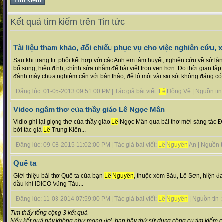
Kết quả tìm kiếm trên Tin tức
Tài liệu tham khảo, đối chiếu phục vụ cho việc nghiên cứu, 
Sau khi trang tin phối kết hợp với các Anh em tâm huyết, nghiên cứu về sử làn
bổ sung, hiệu đính, chỉnh sửa nhắm để bài viết trọn vẹn hơn. Do thời gian tậ
đánh máy chưa nghiêm cẩn với bản thảo, để lộ một vài sai sót không đáng có...
Đăng lúc: 01-05-2013 09:51:00 PM | Tác giả bài viết:
Lê
Hồng Vệ | Nguồn tin :
Video ngâm thơ của thầy giáo Lê Ngọc Mân
Vidio ghi lại giọng thơ của thầy giáo
Lê
Ngọc Mân qua bài thơ mới sáng tác Đấ
bởi tác giả
Lê
Trung Kiên...
Đăng lúc: 09-08-2015 11:02:00 PM | Tác giả bài viết:
Lê
Nguyên
An | Nguồn ti
Quê ta
Giới thiệu bài thơ Quê ta của bạn
Lê
Nguyên
, thuộc xóm Bàu, Lệ Sơn, hiện đa
dầu khí IDICO Vũng Tàu...
Đăng lúc: 11-03-2014 07:59:00 PM | Tác giả bài viết:
Lê
Nguyên
| Nguồn tin : 
Tìm thấy tổng cộng 3 kết quả
Nếu kết quả này không như mong đợi, bạn hãy thử sử dụng công cụ tìm kiếm 