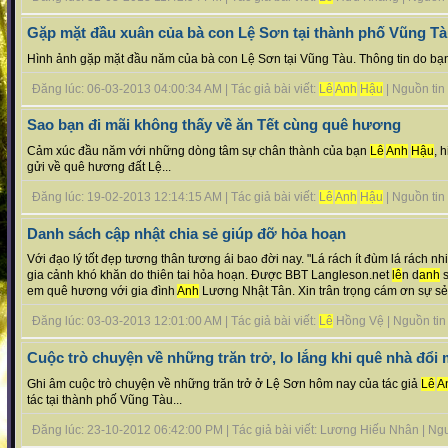
Gặp mặt đầu xuân của bà con Lệ Sơn tại thành phố Vũng T
Hình ảnh gặp mặt đầu năm của bà con Lệ Sơn tại Vũng Tàu. Thông tin do b
Đăng lúc: 06-03-2013 04:00:34 AM | Tác giả bài viết:
Lê
Anh
Hậu
| Nguồn tin :
Sao bạn đi mãi không thấy về ăn Tết cùng quê hương
Cảm xúc đầu năm với những dòng tâm sự chân thành của bạn
Lê
Anh
Hậu
, 
gửi về quê hương đất Lệ...
Đăng lúc: 19-02-2013 12:14:15 AM | Tác giả bài viết:
Lê
Anh
Hậu
| Nguồn tin :
Danh sách cập nhật chia sẻ giúp đỡ hỏa hoạn
Với đạo lý tốt đẹp tương thân tương ái bao đời nay. "Lá rách ít đùm lá rách 
gia cảnh khó khăn do thiên tai hỏa hoạn. Được BBT Langleson.net
lê
n d
anh
s
em quê hương với gia đình
Anh
Lương Nhật Tân. Xin trân trọng cám ơn sự sẻ..
Đăng lúc: 03-03-2013 12:01:00 AM | Tác giả bài viết:
Lê
Hồng Vệ | Nguồn tin :
Cuộc trò chuyện về những trăn trở, lo lắng khi quê nhà đổi
Ghi âm cuộc trò chuyện về những trăn trở ở Lệ Sơn hôm nay của tác giả
Lê
A
tác tại thành phố Vũng Tàu...
Đăng lúc: 23-10-2012 06:42:00 PM | Tác giả bài viết: Lương Hiếu Nhân | Nguồn