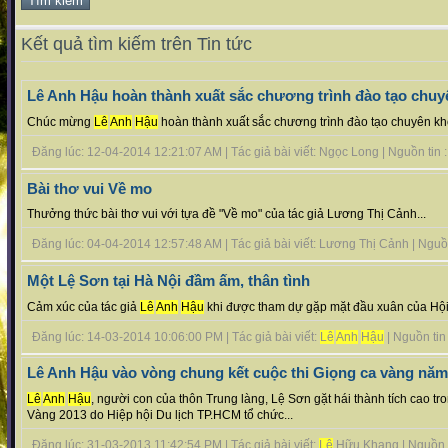
Kết quả tìm kiếm trên Tin tức
Lê Anh Hậu hoàn thành xuất sắc chương trình đào tạo chuyê
Chúc mừng
Lê
Anh
Hậu
hoàn thành xuất sắc chương trình đào tạo chuyên kho
Đăng lúc: 12-04-2014 12:21:07 AM | Tác giả bài viết: Ngọc Long | Nguồn tin : 
Bài thơ vui Về mo
Thưởng thức bài thơ vui với tựa đề "Về mo" của tác giả Lương Thị Cảnh...
Đăng lúc: 04-04-2014 12:57:48 AM | Tác giả bài viết: Lương Thị Cảnh | Nguồn t
Một Lệ Sơn tại Hà Nội đầm ấm, thân tình
Cảm xúc của tác giả
Lê
Anh
Hậu
khi được tham dự gặp mặt đầu xuân của Hội
Đăng lúc: 14-03-2014 10:06:00 PM | Tác giả bài viết:
Lê
Anh
Hậu
| Nguồn tin :
Lê Anh Hậu vào vòng chung kết cuộc thi Giọng ca vàng năm
Lê
Anh
Hậu
, người con của thôn Trung làng, Lệ Sơn gặt hái thành tích cao tr
Vàng 2013 do Hiệp hội Du lịch TP.HCM tổ chức...
Đăng lúc: 31-03-2013 11:42:54 PM | Tác giả bài viết:
Lê
Hữu Khang | Nguồn ti