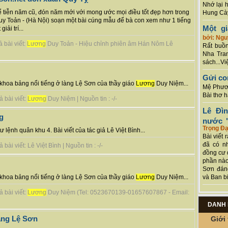
Nhớ lại 
 tiễn năm cũ, đón năm mới với mong ước mọi điều tốt đẹp hơn trong
Hung Cày
y Toản - (Hà Nội) soạn một bài cúng mẫu để bà con xem như 1 tiếng
Một g
iải trí...
bởi: Ng
 bài viết:
Lương
Duy Toản - Hiệu chỉnh phiên âm Hán Nôm Lê
Rất buồn
Nha Tran
sách...Vi
Gửi co
khoa bảng nổi tiếng ở làng Lệ Sơn của thầy giáo
Lương
Duy Niệm...
Mệ Phươn
Bài thơ 
 bài viết:
Lương
Duy Niệm | Nguồn tin : -/-
Lê Đì
g
nước "
Trọng Đạ
lệnh quân khu 4. Bài viết của tác giả Lê Việt Bình...
Bài viết 
đã có n
ài viết: Lê Việt Bình | Nguồn tin : -/-
đồng cư 
phần nào
Sơn đán
và Ban bi
khoa bảng nổi tiếng ở làng Lệ Sơn của thầy giáo
Lương
Duy Niệm...
 bài viết:
Lương
Duy Niệm (Tel: 0523670139-01657607867 - Email:
DANH 
àng Lệ Sơn
Giới 