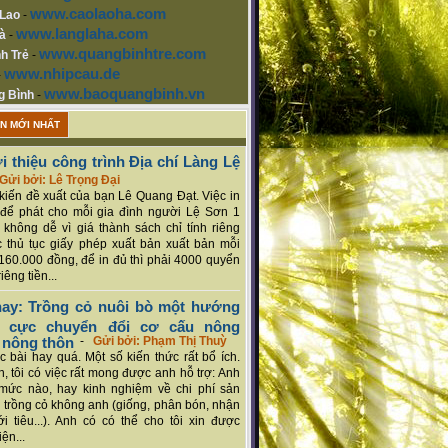
www.caolaoha.com
 Lao
-
www.langlaha.com
à
-
www.quangbinhtre.com
h Trẻ
-
www.nhipcau.de
-
www.baoquangbinh.vn
g Bình
-
ẬN MỚI NHẤT
i thiệu công trình Địa chí Làng Lệ
Gửi bởi: Lê Trọng Đại
ý kiến đề xuất của bạn Lê Quang Đạt. Việc in
để phát cho mỗi gia đình người Lệ Sơn 1
 không dễ vì giá thành sách chỉ tính riêng
 thủ tục giấy phép xuất bản xuất bản mỗi
160.000 đồng, để in đủ thì phải 4000 quyển
iêng tiền...
ay: Trồng cỏ nuôi bò một hướng
ch cực chuyển đổi cơ cấu nông
 nông thôn
-
Gửi bởi: Phạm Thị Thuỳ
 bài hay quá. Một số kiến thức rất bổ ích.
n, tôi có việc rất mong được anh hỗ trợ: Anh
mức nào, hay kinh nghiệm về chi phí sản
a trồng cỏ không anh (giống, phân bón, nhận
ới tiêu...). Anh có có thể cho tôi xin được
ện...