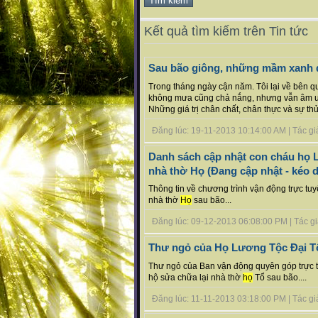
Kết quả tìm kiếm trên Tin tức
Sau bão giông, những mầm xanh
Trong tháng ngày cận năm. Tôi lại về bên q
không mưa cũng chả nắng, nhưng vẫn âm u 
Những giá trị chân chất, chân thực và sự thủy
Đăng lúc: 19-11-2013 10:14:00 AM | Tác giả 
Danh sách cập nhật con cháu họ L
nhà thờ Họ (Đang cập nhật - kéo d
Thông tin về chương trình vận động trực tu
nhà thờ
Họ
sau bão...
Đăng lúc: 09-12-2013 06:08:00 PM | Tác giả 
Thư ngỏ của Họ Lương Tộc Đại T
Thư ngỏ của Ban vận động quyên góp trực 
hộ sửa chữa lại nhà thờ
họ
Tổ sau bão....
Đăng lúc: 11-11-2013 03:18:00 PM | Tác giả 