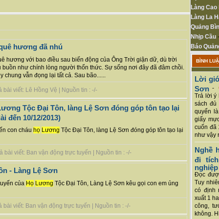
Làng Cao
Làng La H
Quảng Bìn
Nhịp Cầu
 quê hương đã nhú
Báo Quản
uê hương với bao điều sau biến động của Ông Trời giận dữ, dù trời
BÌNH LU
buồn như chính lòng người thổn thức. Sự sống nơi đây đã đâm chồi.
 chung vẫn đọng lại tất cả. Sau bão......
Lời giớ
Sơn
-
bài viết: Lê Hồng Vệ | Nguồn tin : -/-
Trả lời 
sách đủ 
ương Tộc Đại Tôn, làng Lệ Sơn đóng góp tôn tạo lại
quyển là
ài đến 10/12/2013)
giấy mực
cuốn đã 
yến con cháu
họ
Lương
Tộc Đại Tôn, làng Lệ Sơn đóng góp tôn tạo lại
như vậy r
Nghề h
bài viết: Ban vận động trực tuyến | Nguồn tin : -/-
đi tí
nghiệp
ôn - Làng Lệ Sơn
Đọc được
Tuy nhiê
tuyến của
Họ
Lương
Tộc Đại Tôn, Làng Lệ Sơn kêu gọi con em ủng
có định 
xuất 1 h
bài viết: Ban vận động trực tuyến | Nguồn tin : -/-
công, tư
không. Hi