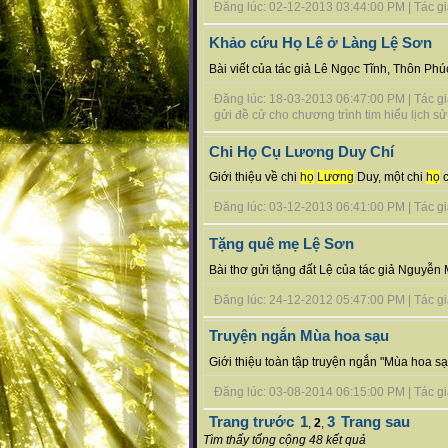
Đăng lúc: 02-12-2013 03:44:00 PM | Tác giả
Khảo cứu Họ Lê ở Làng Lệ Sơn
Bài viết của tác giả Lê Ngọc Tĩnh, Thôn Phú
Đăng lúc: 18-03-2013 06:47:00 PM | Tác giả
gửi đề cử cho chương trình tim hiểu lịch sử 
Chi Họ Cụ Lương Duy Chí
Giới thiệu về chi
họ
Lương
Duy, một chi
họ
c
Đăng lúc: 03-12-2013 06:41:00 PM | Tác giả
Tặng quê mẹ Lệ Sơn
Bài thơ gửi tặng đất Lệ của tác giả Nguyễn 
Đăng lúc: 24-12-2012 05:47:00 PM | Tác giả
Truyện ngắn Mùa hoa sạu
Giới thiệu toàn tập truyện ngắn "Mùa hoa sạu
Đăng lúc: 03-08-2014 06:15:00 PM | Tác giả b
Trang trước
1
3
Trang sau
,
2
,
Tìm thấy tổng cộng 48 kết quả