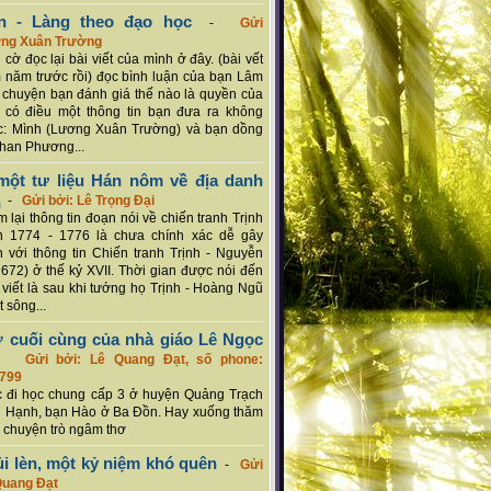
n - Làng theo đạo học
-
Gửi
ơng Xuân Trường
 cờ đọc lại bài viết của mình ở đây. (bài vết
 năm trước rồi) đọc bình luận của bạn Lâm
chuyện bạn đánh giá thế nào là quyền của
 có điều một thông tin bạn đưa ra không
c: Mình (Lương Xuân Trường) và bạn dồng
han Phương...
ột tư liệu Hán nôm về địa danh
n
-
Gửi bởi: Lê Trọng Đại
 lại thông tin đoạn nói về chiến tranh Trịnh
n 1774 - 1776 là chưa chính xác dễ gây
 với thông tin Chiến tranh Trịnh - Nguyễn
1672) ở thế kỷ XVII. Thời gian được nói đến
i viết là sau khi tướng họ Trịnh - Hoàng Ngũ
 sông...
ơ cuối cùng của nhà giáo Lê Ngọc
-
Gửi bởi: Lê Quang Đạt, số phone:
799
c đi học chung cấp 3 ở huyện Quảng Trạch
 Hạnh, bạn Hào ở Ba Đồn. Hay xuống thăm
 chuyện trò ngâm thơ
ủi lèn, một kỷ niệm khó quên
-
Gửi
Quang Đạt