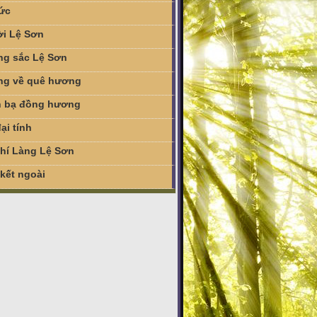
tức
i Lệ Sơn
g sắc Lệ Sơn
g về quê hương
 bạ đồng hương
ại tính
chí Làng Lệ Sơn
 kết ngoài