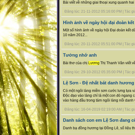
Bài viết về những giai thoại xung quanh ha
Đăng lúc: 21-11-2012 05:16:00 PM | Tác giả 
Hình ảnh về ngày hội đại đoàn kết
Một số hình ảnh về ngày hội Đại đoàn kết d
10 năm 2012...
Đăng lúc: 20-11-2012 05:51:00 PM | Tác giả 
Tưởng nhớ anh
Bài thơ của chị
Lương
Thị Thanh Vân viết về
Đăng lúc: 29-10-2012 05:35:00 PM | Tác giả
Lệ Sơn - Đệ nhất bát danh hương
Có một ngôi làng miền sơn cước lưng tựa v
Độc đạo vào làng chỉ là một con đò ngang 
vào hàng đầu trong tám ngôi làng nổi danh v
Đăng lúc: 16-04-2019 02:19:00 AM | Tác giả 
Danh sách con em Lệ Sơn đang cô
Danh bạ đồng hương tại Đồng Lê, số liệu th