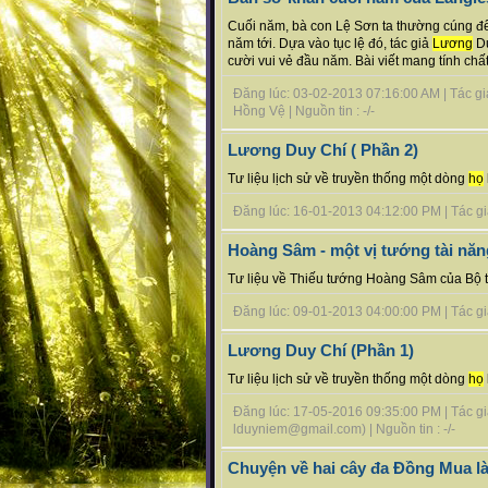
Cuối năm, bà con Lệ Sơn ta thường cúng để
năm tới. Dựa vào tục lệ đó, tác giả
Lương
Du
cười vui vẻ đầu năm. Bài viết mang tính chất g
Đăng lúc: 03-02-2013 07:16:00 AM | Tác giả
Hồng Vệ | Nguồn tin : -/-
Lương Duy Chí ( Phần 2)
Tư liệu lịch sử về truyền thống một dòng
họ
Đăng lúc: 16-01-2013 04:12:00 PM | Tác giả
Hoàng Sâm - một vị tướng tài năn
Tư liệu về Thiếu tướng Hoàng Sâm của Bộ tư 
Đăng lúc: 09-01-2013 04:00:00 PM | Tác giả b
Lương Duy Chí (Phần 1)
Tư liệu lịch sử về truyền thống một dòng
họ
Đăng lúc: 17-05-2016 09:35:00 PM | Tác giả
lduyniem@gmail.com) | Nguồn tin : -/-
Chuyện về hai cây đa Đồng Mua l