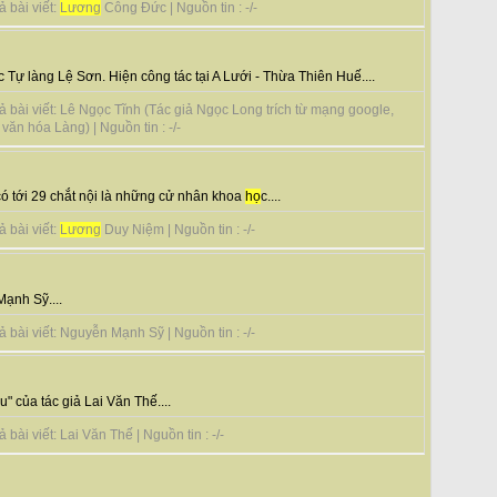
 bài viết:
Lương
Công Đức | Nguồn tin : -/-
c Tự làng Lệ Sơn. Hiện công tác tại A Lưới - Thừa Thiên Huế....
 bài viết: Lê Ngọc Tĩnh (Tác giả Ngọc Long trích từ mạng google,
văn hóa Làng) | Nguồn tin : -/-
ó tới 29 chắt nội là những cử nhân khoa
họ
c....
 bài viết:
Lương
Duy Niệm | Nguồn tin : -/-
Mạnh Sỹ....
 bài viết: Nguyễn Mạnh Sỹ | Nguồn tin : -/-
" của tác giả Lai Văn Thế....
ài viết: Lai Văn Thế | Nguồn tin : -/-