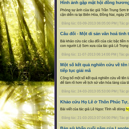
Hình ảnh gặp mặt hội đồng hương
Phóng sự ảnh của tác giả Trần Trung Sơn t
cận diễn ra tại Biên Hòa, Đồng Nai, ngày 2/9
Đăng lúc: 03-09-2013 06:05:00 PM | Tác giả 
Câu đối - Một di sản văn hoá tinh
Bài khảo cứu các câu đối của các bậc tiền 
con người Lệ Sơn xưa của tác giả Lê Trọng 
Đăng lúc: 11-07-2013 06:14:00 PM | Tác giả b
Một số kết quả nghiên cứu về tên
tiếp tục giải mã
Công bố một số kết quả nghiên cứu về tên l
để làm rõ hơn về lịch sử văn hóa làng của t
Đăng lúc: 24-03-2013 05:53:00 PM | Tác giả b
Khảo cứu Họ Lê ở Thôn Phúc Tự,
Bài viết của tác giả Lê Ngọc Tĩnh về dòng
h
Đăng lúc: 21-03-2013 07:04:00 PM | Tác giả 
Bản sớ khấn cuối năm của Langle