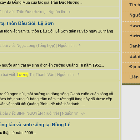
i cây đa Đồng Mua của tác giả Trần Đức Hường...
Tin 
bài viết: Trần Đức Hường | Nguồn tin : -/-
Ngườ
 tại thôn Bàu Sỏi, Lệ Sơn
Hươn
ân tộc Việt Nam tại thôn Bàu Sỏi, Lệ Sơn diễn ra vào ngày 18 tháng
Hướn
Danh
bài viết: Ngọc Long (Tổng hợp) | Nguồn tin : -/-
Bát đ
 người anh trai hy sinh ở chiến trường Quảng Trị năm 1952...
Địa 
 bài viết:
Lương
Thị Thanh Vân | Nguồn tin : -/-
Liên
ào 99 ngọn núi, mặt hướng ra dòng sông Gianh cuồn cuộn sóng vỗ.
cách trở, nhưng từ hàng trăm năm trước ngôi làng này đã được xếp
ăn vật nhất đất Quảng Bình - đệ nhất bát danh......
bài viết: BINH NGUYÊN (Tuổi trẻ) | Nguồn tin : -/-
ng tác và sinh sống tại Đồng Lê
u thập từ năm 2009...