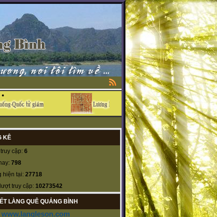
 KÊ
truy cập:
6
nay:
798
 hiện tại:
27718
lượt truy cập:
10273542
KẾT LÀNG QUÊ QUẢNG BÌNH
www.langleson.com
-