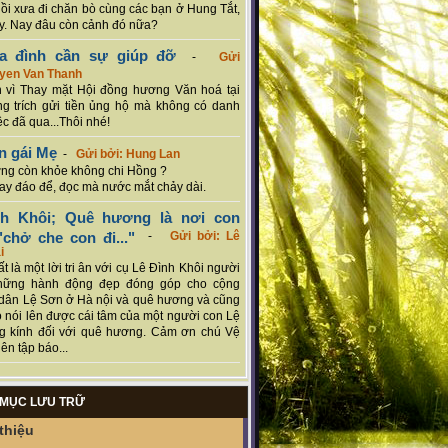
hồi xưa đi chăn bò cùng các bạn ở Hung Tắt,
. Nay đâu còn cảnh đó nữa?
ia đình cần sự giúp đỡ
-
Gửi
uyen Van Thanh
 vì Thay mặt Hội đồng hương Văn hoá tại
g trích gửi tiền ủng hộ mà không có danh
ệc đã qua...Thôi nhé!
n gái Mẹ
-
Gửi bởi: Hung Lan
g còn khỏe không chi Hồng ?
hay đáo để, đọc mà nước mắt chảy dài.
nh Khôi; Quê hương là nơi con
chở che con đi..."
-
Gửi bởi: Lê
i
rất là một lời tri ân với cụ Lê Đình Khôi người
hững hành động đẹp đóng góp cho cộng
dân Lệ Sơn ở Hà nội và quê hương và cũng
 nói lên được cái tâm của một người con Lệ
g kính đối với quê hương. Cảm ơn chú Vệ
ên tập báo...
MỤC LƯU TRỮ
thiệu