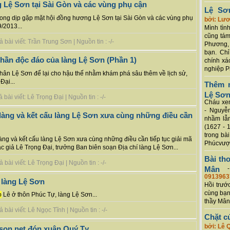
 Lệ Sơn tại Sài Gòn và các vùng phụ cận
Lệ Sơ
rong dịp gặp mặt hội đồng hương Lệ Sơn tại Sài Gòn và các vùng phụ
bởi: Lư
/2013...
Mình tình
cũng tám
bài viết: Trần Trung Sơn | Nguồn tin : -/-
Phương, 
bạn. Chỉ
 thần độc đáo của làng Lệ Sơn (Phần 1)
chính xá
nghiệp P
nhân Lệ Sơn để lại cho hậu thế nhằm khám phá sâu thêm về lịch sử,
Đại...
Thêm m
Lệ Sơ
ài viết: Lê Trọng Đại | Nguồn tin : -/-
Cháu xem
- Nguyễ
 làng và kết cấu làng Lệ Sơn xưa cùng những điều cần
nhầm lẫn
(1627 - 
trong bà
àng và kết cấu làng Lệ Sơn xưa cùng những điều cần tiếp tục giải mã
Phúcvượt
ác giả Lê Trọng Đại, trưởng Ban biên soạn Địa chí làng Lệ Sơn...
Bài th
ài viết: Lê Trọng Đại | Nguồn tin : -/-
Mân
0913963
 làng Lệ Sơn
Hồi trướ
cùng bạn
ọ
Lê ở thôn Phúc Tự, làng Lệ Sơn...
thầy Mân
bài viết: Lê Ngọc Tĩnh | Nguồn tin : -/-
Chặt c
bởi: Lê 
son.net đón xuân Quý Tỵ