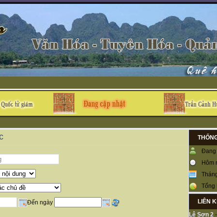
c
THỐNG
Đang 
Hôm 
Tháng
Tổng 
LIÊN 
Đến ngày
Lệ Sơn 2