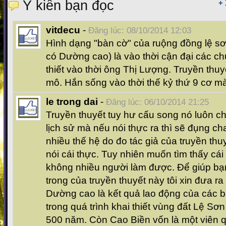
Ý kiến bạn đọc
+
vitdecu
-
Đăng lúc: 08/10/2014 12:03
Hình dạng "bàn cờ" của ruộng đồng lệ sơ
có Dường cao) là vào thời cận đại các c
thiết vào thời ông Thị Lượng. Truyền thu
mô. Hắn sống vào thời thế kỷ thứ 9 cơ m
le trong dai
-
Đăng lúc: 06/10/2014 21:25
Truyền thuyết tuy hư cấu song nó luôn ch
lịch sử mà nếu nói thực ra thì sẽ đụng c
nhiều thế hệ do đo tác giả của truyền th
nói cái thực. Tuy nhiên muốn tìm thấy cái
không nhiều người làm được. Để giúp bạn 
trong của truyền thuyết này tôi xin đưa ra
Dường cao là kết quả lao động của các b
trong quá trình khai thiết vùng đất Lệ Sơn
500 năm. Còn Cao Biền vốn là một viên 