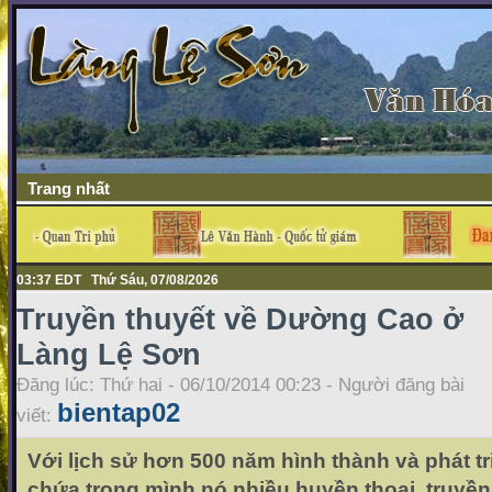
Trang nhất
03:37 EDT Thứ Sáu, 07/08/2026
Truyền thuyết về Dường Cao ở
Làng Lệ Sơn
Đăng lúc: Thứ hai - 06/10/2014 00:23 - Người đăng bài
bientap02
viết:
Với lịch sử hơn 500 năm hình thành và phát tr
chứa trong mình nó nhiều huyền thoại, truyề