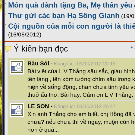
Món quà dành tặng Ba, Mẹ thân yêu
Thư gửi các bạn Hạ Sông Gianh
(19/0
Cội nguồn của mỗi con người là thi
(16/06/2012)
Ý kiến bạn đọc
+
Bàu Sỏi
-
Đăng lúc: 09/10/2012 20:19
Bài viết của L V Thắng sâu sắc, giàu hìn
tên làng , tên xóm tưởng chìm sâu trong k
hiện về sống động, chan chứa tình yêu 
thuở ấu thơ. Bài hay. Cảm ơn L V Thắng.
LE SON
-
Đăng lúc: 03/10/2012 20:47
Xin anh Thắng cho em biết, chị Hồng đ
chưa? nếu chưa thì về ngay, muộn còn h
hơn ở quá...