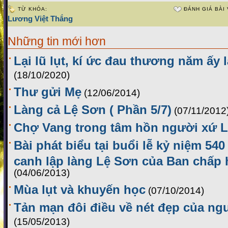
TỪ KHÓA:
ĐÁNH GIÁ BÀI 
Lương Việt Thắng
Những tin mới hơn
Lại lũ lụt, kí ức đau thương năm ấy l
(18/10/2020)
Thư gửi Mẹ
(12/06/2014)
Làng cả Lệ Sơn ( Phần 5/7)
(07/11/2012
Chợ Vang trong tâm hồn người xứ 
Bài phát biểu tại buổi lễ kỷ niệm 54
canh lập làng Lệ Sơn của Ban chấp
(04/06/2013)
Mùa lụt và khuyến học
(07/10/2014)
Tản mạn đôi điều về nét đẹp của ng
(15/05/2013)