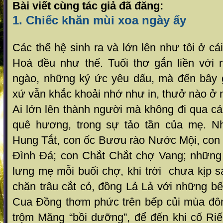
Bài viết cùng tác giả đã đăng:
1. Chiếc khăn mùi xoa ngày ấy
Các thế hệ sinh ra và lớn lên như tôi ở cá
Hoá đều như thế. Tuổi thơ gắn liền với
ngào, những ký ức yêu dấu, mà đến bây 
xứ vẫn khắc khoải nhớ như in, thưở nào ở n
Ai lớn lên thành người mà không đi qua cá
quê hương, trong sự tảo tần của mẹ. Nh
Hung Tắt, con ốc Bươu rào Nước Mội, co
Đình Đá; con Chắt Chắt chợ Vang; những
lưng mẹ mỗi buổi chợ, khi trời chưa kịp 
chăn trâu cắt cỏ, đồng Lả Lả với những bế
Cua Đồng thơm phức trên bếp củi mùa đô
trộm Măng “bồi dưỡng”, để đến khi cố Riế