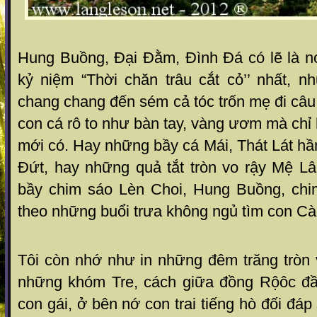
Hung Buồng, Đại Đằm, Đình Đá có lẽ là 
kỷ niệm “Thời chăn trâu cắt cỏ’’ nhất, n
chang chang đến sém cả tóc trốn mẹ đi câu
con cá rô to như bàn tay, vàng ươm mà ch
mới có. Hay những bầy cá Mái, Thát Lát h
Đứt, hay những quả tắt tròn vo rậy Mệ 
bầy chim sáo Lèn Choi, Hung Buồng, ch
theo những buổi trưa không ngủ tìm con C
Tôi còn nhớ như in những đêm trăng tròn
những khóm Tre, cách giữa đồng Rộôc đầ
con gái, ở bên nớ con trai tiếng hò đối đá