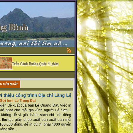
ẬN MỚI NHẤT
i thiệu công trình Địa chí Làng Lệ
Gửi bởi: Lê Trọng Đại
ý kiến đề xuất của bạn Lê Quang Đạt. Việc in
để phát cho mỗi gia đình người Lệ Sơn 1
 không dễ vì giá thành sách chỉ tính riêng
 thủ tục giấy phép xuất bản xuất bản mỗi
160.000 đồng, để in đủ thì phải 4000 quyển
iêng tiền...