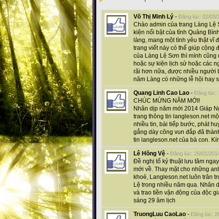
Võ Thị Minh Lý
-
Đăng lúc: 02/03/
Chào admin của trang Làng Lệ S
kiện nổi bật của tỉnh Quảng Bình
làng, mang một tình yêu thật vĩ 
trang viết này có thể giúp cộng
của Làng Lệ Sơn thì mình cũng
hoặc sự kiện lịch sử hoặc các n
rãi hơn nữa, được nhiều người 
năm Làng có những lễ hội hay sự
Quang Linh Cao Lao
-
Đăng lúc:
CHÚC MỪNG NĂM MỚI!
Nhân dịp năm mới 2014 Giáp Ngọ
trang thông tin langleson.net m
nhiều tin, bài tiếp bước, phát h
gắng dày công vun đắp đã thàn
tin langleson.net của bà con. 
Lê Hồng Vệ
-
Đăng lúc: 26/01/201
Đề nghị tổ kỷ thuật lưu tâm nga
mới về. Thay mặt cho những anh
khoẻ, Langleson.net luôn trân 
Lệ trong nhiều năm qua. Nhân dị
và trao tiền vận động của độc g
sáng 29 âm lịch
TruongLuu CaoLao
-
Đăng lúc: 2