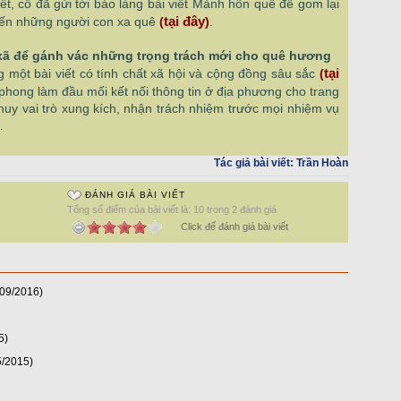
iết, cô đã gửi tới báo làng bài viết Mảnh hồn quê để gom lại
tại đây
ến những người con xa quê
(
)
.
 xã để gánh vác những trọng trách mới cho quê hương
tại
g một bài viết có tính chất xã hội và cộng đồng sâu sắc
(
phong làm đầu mối kết nối thông tin ở địa phương cho trang
t huy vai trò xung kích, nhận trách nhiệm trước mọi nhiệm vụ
.
Tác giả bài viết:
Trần Hoàn
ĐÁNH GIÁ BÀI VIẾT
Tổng số điểm của bài viết là: 10 trong 2 đánh giá
Click để đánh giá bài viết
/09/2016)
5)
5/2015)