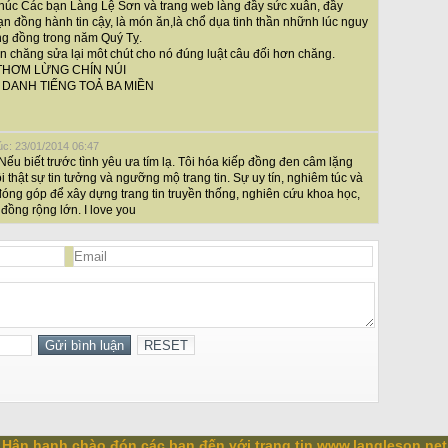
chúc Các bạn Làng Lệ Sơn và trang web làng đầy sức xuân, đầy
n đồng hành tin cậy, là món ăn,là chổ dụa tinh thần nhữnh lúc nguy
ng đồng trong năm Quý Tỵ.
n chăng sửa lại môt chút cho nó đúng luật câu đối hơn chăng.
THƠM LỪNG CHÍN NÚI
DANH TIẾNG TOẢ BA MIỀN
úc: 23/01/2014 06:47
Nếu biết trước tình yêu ưa tím lạ. Tôi hóa kiếp đồng đen câm lặng
 thật sự tin tưởng và ngưỡng mộ trang tin. Sự uy tín, nghiêm túc và
óng góp để xây dựng trang tin truyền thống, nghiên cứu khoa học,
đồng rộng lớn. I love you
Hân hạnh chào đón các bạn đến với trang tin www.langleson.net