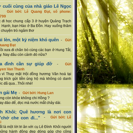
ơ cuối cùng của nhà giáo Lê Ngọc
-
Gửi bởi: Lê Quang Đạt, số phone:
799
c đi học chung cấp 3 ở huyện Quảng Trạch
 Hạnh, bạn Hào ở Ba Đồn. Hay xuống thăm
 chuyện trò ngâm thơ
ủi lèn, một kỷ niệm khó quên
-
Gửi
Quang Đạt
hồi xưa đi chăn bò cùng các bạn ở Hung Tắt,
. Nay đâu còn cảnh đó nữa?
ia đình cần sự giúp đỡ
-
Gửi
uyen Van Thanh
 vì Thay mặt Hội đồng hương Văn hoá tại
g trích gửi tiền ủng hộ mà không có danh
ệc đã qua...Thôi nhé!
n gái Mẹ
-
Gửi bởi: Hung Lan
g còn khỏe không chi Hồng ?
hay đáo để, đọc mà nước mắt chảy dài.
nh Khôi; Quê hương là nơi con
chở che con đi..."
-
Gửi bởi: Lê
i
rất là một lời tri ân với cụ Lê Đình Khôi người
hững hành động đẹp đóng góp cho cộng