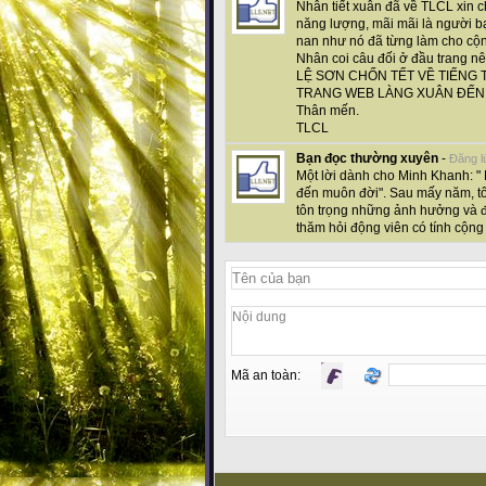
Nhân tiết xuân đã về TLCL xin 
năng lượng, mãi mãi là người bạ
nan như nó đã từng làm cho cộ
Nhân coi câu đối ở đầu trang nê
LỆ SƠN CHỐN TẾT VỀ TIẾNG 
TRANG WEB LÀNG XUÂN ĐẾN 
Thân mến.
TLCL
Bạn đọc thường xuyên
-
Đăng l
Một lời dành cho Minh Khanh: " 
đến muôn đời". Sau mấy năm, tôi
tôn trọng những ảnh hưởng và đ
thăm hỏi động viên có tính cộng 
Mã an toàn: