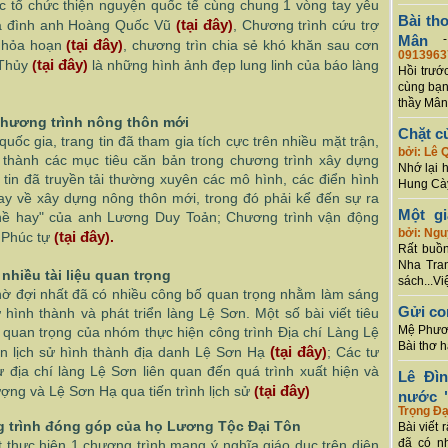
c tổ chức thiện nguyện quốc tế cùng chung 1 vòng tay yêu
Bài th
tại đây
ia đình anh Hoàng Quốc Vũ
(
)
, Chương trình cứu trợ
Mân
tại đây
 hỏa hoạn
(
)
, chương trìn chia sẻ khó khăn sau cơn
0913963
tại đây
 Thủy
(
)
là những hình ảnh đẹp lung linh của báo làng
Hồi trướ
cùng bạn
thầy Mân
chương trình nông thôn mới
Chặt c
ốc gia, trang tin đã tham gia tích cực trên nhiều mặt trận,
bởi: Lê 
hành các mục tiêu căn bản trong chương trình xây dựng
Nhớ lại 
tin đã truyền tải thường xuyên các mô hình, các điển hình
Hung Cày
hay về xây dựng nông thôn mới, trong đó phải kể đến sự ra
Một g
ghề hay" của anh Lương Duy Toản; Chương trình vận động
bởi: Ng
tại đây
 Phúc tự
(
).
Rất buồn
Nha Tran
nhiều tài liệu quan trọng
sách...Vi
hờ đợi nhất đã có nhiều công bố quan trọng nhằm làm sáng
Gửi co
 hình thành và phát triển làng Lệ Sơn. Một số bài viết tiêu
Mệ Phươn
quan trọng của nhóm thực hiện công trình Địa chí Làng Lệ
Bài thơ 
(tại đây
ến lịch sử hình thành địa danh Lệ Sơn Hạ
)
; Các tư
 địa chí làng Lệ Sơn liên quan đến quá trình xuất hiện và
Lê Đì
tại đây
ợng và Lệ Sơn Hạ qua tiến trình lịch sử
(
)
nước "
Trọng Đạ
 trình đóng góp của họ Lương Tộc Đại Tôn
Bài viết 
đã có n
t thực hiện 1 chương trình mang ý nghĩa giáo dục trên diện