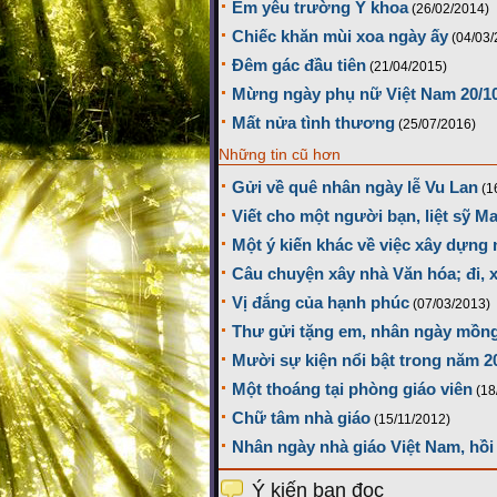
Em yêu trường Y khoa
(26/02/2014)
Chiếc khăn mùi xoa ngày ấy
(04/03/
Đêm gác đầu tiên
(21/04/2015)
Mừng ngày phụ nữ Việt Nam 20/1
Mất nửa tình thương
(25/07/2016)
Những tin cũ hơn
Gửi về quê nhân ngày lễ Vu Lan
(1
Viết cho một người bạn, liệt sỹ M
Một ý kiến khác về việc xây dựng
Câu chuyện xây nhà Văn hóa; đi,
Vị đắng của hạnh phúc
(07/03/2013)
Thư gửi tặng em, nhân ngày mồng
Mười sự kiện nổi bật trong năm 2
Một thoáng tại phòng giáo viên
(18
Chữ tâm nhà giáo
(15/11/2012)
Nhân ngày nhà giáo Việt Nam, hồi
Ý kiến bạn đọc