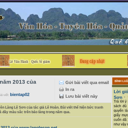
g năm 2013 của
BÌNH LU
Gửi bài viết qua email
In ra
Lời giớ
bientap02
ài viết:
Lưu bài viết này
Sơn
-
Trả lời 
sách đủ 
ên Làng Lệ Sơn của tác giả Lê Hoàn. Bài viết thể hiện bức tranh
quyển là
à đầy màu sắc trên báo làng trong năm qua.
giấy mực
cuốn đã 
như vậy r
m 2012 của www.langleson.net