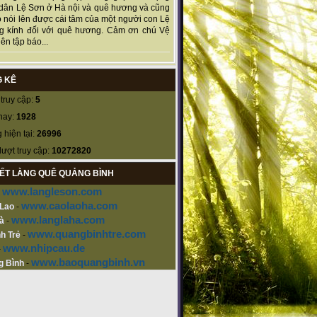
dân Lệ Sơn ở Hà nội và quê hương và cũng
 nói lên được cái tâm của một người con Lệ
g kính đối với quê hương. Cảm ơn chú Vệ
ên tập báo...
 KÊ
truy cập:
5
nay:
1928
 hiện tại:
26996
lượt truy cập:
10272820
KẾT LÀNG QUÊ QUẢNG BÌNH
www.langleson.com
-
www.caolaoha.com
 Lao
-
www.langlaha.com
à
-
www.quangbinhtre.com
h Trẻ
-
www.nhipcau.de
-
www.baoquangbinh.vn
g Bình
-