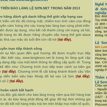
Nghề h
 TRÊN BÁO LÀNG LỆ SƠN.NET TRONG NĂM 2013
đi tí
nghiệp
ợc hãng đánh giá danh tiếng thế giới xếp hạng cao
Đọc được
Tuy nhiê
t triển với tốc độ chóng mặt, chiếm trọn tình cảm của đông
có định 
truyền cảm hứng cho các trang báo làng bạn cùng phát triển.
xuất 1 h
 tiến được áp dụng, như kết nối thành công với mạng xã hội,
công, tư
ệt trang tin đã được hãng chuyên xếp hạng thế giới alaxe
không. Hi
tại đây
c khá cao mặc dù tuổi đời còn rất trẻ
(
).
Lệ Sơ
bởi: Lư
uyền trực tiếp thành công
Mình tình
hời sự liên quan đến quê hương đã được truyền trực tiếp
cũng tám
đặc biệt này, www.langleson.net là trang tin làng quê cập
Phương, 
g dáng dấp của một kênh thông tin đẳng cấp quốc tế. Trong
bạn. Chỉ
chính xá
kể đến như: Chương trình trực tiếp toàn cảnh sự kiện gia
nghiệp P
tại đây
n
(
)
. Chương trình lễ cắt băng khánh thành cầu Văn
tại đây
iếp diễn biến siêu bảo Wutip đổ bộ vào Lệ Sơn
(
)
.
Thêm m
tại đây
ũ số 2
(
).
Lệ Sơ
Cháu xem
- Nguyễ
p hoàn cảnh bất hạnh
nhầm lẫn
h của độc giả dành cho báo làng trong năm qua bởi hàng loạt
(1627 - 
 ái, do báo làng phát động để giúp đỡ kịp thời những gia
trong bà
n đã kết nối hàng triệu trái tim trên khắp mọi miền tổ quốc,
Phúcvượt