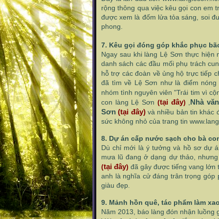
rộng thông qua việc kêu gọi con em 
được xem là đốm lửa tỏa sáng, soi 
phong.
7
. Kêu gọi đóng góp khắc phục bão
Ngay sau khi làng Lệ Sơn thực hiện
danh sách các đầu mối phụ trách cung
hỗ trợ các đoàn về ủng hộ trực tiếp 
đã tìm về Lệ Sơn như là điểm nóng 
nhóm tình nguyên viên "Trái tim vì cộ
tại đây
Nhà văn
con làng Lệ Sơn
(
)
,
Sơn
(tại đây)
và nhiều bản tin khác
sức không nhỏ của trang tin www.lang
8
. Dự án cấp nước sạch cho bà co
Dù chỉ mới là ý tưởng và hồ sơ dự 
mưa lũ đang ở dạng dự thảo, nhưng
tại đây
(
)
đã gây được tiếng vang lớn 
anh là nghĩa cử đáng trân trọng gó
giàu đẹp
.
9
. Mảnh hồn quê, tác phẩm làm xa
Năm 2013, báo làng đón nhận luồng g