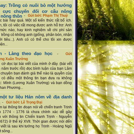
ay: Trồng cỏ nuôi bò một hướng
ch cực chuyển đổi cơ cấu nông
 nông thôn
-
Gửi bởi: Phạm Thị Thuỳ
 bài hay quá. Một số kiến thức rất bổ ích.
n, tôi có việc rất mong được anh hỗ trợ: Anh
mức nào, hay kinh nghiệm về chi phí sản
a trồng cỏ không anh (giống, phân bón, nhận
ới tiêu...). Anh có có thể cho tôi xin được
ện...
n - Làng theo đạo học
-
Gửi
ơng Xuân Trường
 cờ đọc lại bài viết của mình ở đây. (bài vết
 năm trước rồi) đọc bình luận của bạn Lâm
chuyện bạn đánh giá thế nào là quyền của
 có điều một thông tin bạn đưa ra không
c: Mình (Lương Xuân Trường) và bạn dồng
han Phương...
ột tư liệu Hán nôm về địa danh
n
-
Gửi bởi: Lê Trọng Đại
 lại thông tin đoạn nói về chiến tranh Trịnh
n 1774 - 1776 là chưa chính xác dễ gây
 với thông tin Chiến tranh Trịnh - Nguyễn
1672) ở thế kỷ XVII. Thời gian được nói đến
i viết là sau khi tướng họ Trịnh - Hoàng Ngũ
 sông...