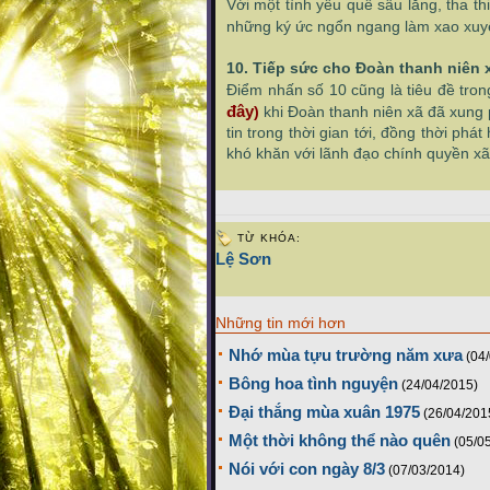
Với
một tình yêu quê sâu lắng, tha th
những ký ức ngổn ngang làm xao xuy
10. Tiếp sức cho Đoàn thanh niên
Điểm nhấn số 10 cũng là tiêu đề tron
đây
)
khi Đoàn thanh niên xã đã xung 
tin trong thời gian tới, đồng thời phá
khó khăn với lãnh đạo chính quyền xã
TỪ KHÓA:
Lệ Sơn
Những tin mới hơn
Nhớ mùa tựu trường năm xưa
(04
Bông hoa tình nguyện
(24/04/2015)
Đại thắng mùa xuân 1975
(26/04/201
Một thời không thể nào quên
(05/0
Nói với con ngày 8/3
(07/03/2014)