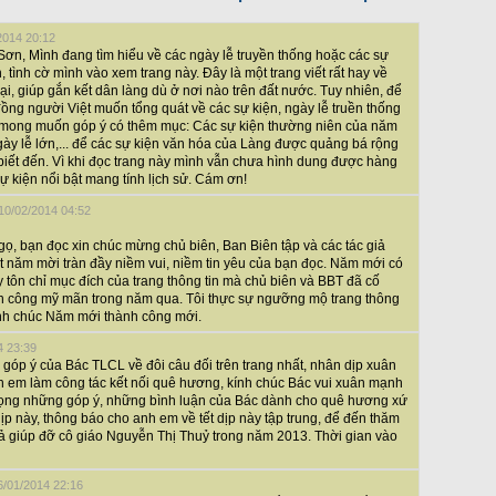
2014 20:12
ơn, Mình đang tìm hiểu về các ngày lễ truyền thống hoặc các sự
, tình cờ mình vào xem trang này. Đây là một trang viết rất hay về
đại, giúp gắn kết dân làng dù ở nơi nào trên đất nước. Tuy nhiên, để
 đồng người Việt muốn tổng quát về các sự kiện, ngày lễ truền thống
 mong muốn góp ý có thêm mục: Các sự kiện thường niên của năm
gày lễ lớn,... để các sự kiện văn hóa của Làng được quảng bá rộng
biết đến. Vì khi đọc trang này mình vẫn chưa hình dung được hàng
 kiện nổi bật mang tính lịch sử. Cám ơn!
 10/02/2014 04:52
, bạn đọc xin chúc mừng chủ biên, Ban Biên tập và các tác giả
ột năm mời tràn đầy niềm vui, niềm tin yêu của bạn đọc. Năm mới có
uy tôn chỉ mục đích của trang thông tin mà chủ biên và BBT đã cố
h công mỹ mãn trong năm qua. Tôi thực sự ngưỡng mộ trang thông
Kính chúc Năm mới thành công mới.
4 23:39
y góp ý của Bác TLCL về đôi câu đối trên trang nhất, nhân dịp xuân
 em làm công tác kết nối quê hương, kính chúc Bác vui xuân mạnh
trọng những góp ý, những bình luận của Bác dành cho quê hương xứ
p này, thông báo cho anh em về tết dịp này tập trung, để đến thăm
iả giúp đỡ cô giáo Nguyễn Thị Thuỷ trong năm 2013. Thời gian vào
6/01/2014 22:16