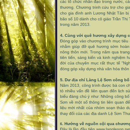
các tổ chức nhân đạo trong nước, cá
thương. Chương trinh cứu trợ cho g
cho gia đình anh Lương Nhật Tân bị
bão số 10 dành cho cô giáo Trần Thị
trong năm 2013.
4. Cùng với quê hương xây dựng 
Đóng góp vào chương trình mục tiêu qu
nhằm giúp đỡ quê hương sớm hoàn t
nông thôn mới. Trong năm qua trang 
tiên tiến, sáng kiến và kinh nghiệm 
đời của chuyên mục rất thực tế "N
đóng góp xây dựng nhà văn hóa thôn
5. Dư địa chí Làng Lệ Sơn công bố 
Năm 2013, công trình được bà con c
tỏ nhiều vấn đề liên quan đến lịch sử
biểu đáng chú ý như: Những công bố 
Sơn về một số thông tin liên quan đ
liệu mới nhất của nhóm soạn thảo dư
thay đổi của các địa danh Lệ Sơn Thư
. Hướng về nguồn cội qua chương
6
Đây là lần đầu tiên www.langleson.ne