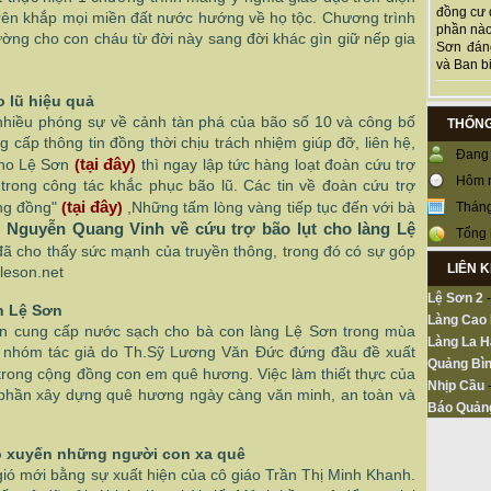
đồng cư 
trên khắp mọi miền đất nước hướng về họ tộc. Chương trình
phần nào
đường cho con cháu
từ đời này sang đời khác gìn giữ nếp gia
Sơn đán
và Ban bi
 lũ hiệu quả
 nhiều phóng sự về cảnh tàn phá của bão số 10 và công bố
THỐNG
 cấp thông tin đồng thời chịu trách nhiệm giúp đỡ, liên hệ,
Đang 
tại đây
cho Lệ Sơn
(
)
thì ngay lập tức hàng loạt đoàn cứu trợ
Hôm 
trong công tác khắc phục bão lũ. Các tin về đoàn cứu trợ
tại đây
ng đồng"
(
)
,Những tấm lòng vàng tiếp tục đến với bà
Tháng
 Nguyễn Quang Vinh về cứu trợ bão lụt cho làng Lệ
Tổng 
 đã cho thấy sức mạnh của truyền thông, trong đó có sự góp
LIÊN 
leson.net
Lệ Sơn 2
n Lệ Sơn
Làng Cao
án cung cấp nước sạch cho bà con làng Lệ Sơn trong mùa
Làng La H
 nhóm tác giả do Th.Sỹ Lương Văn Đức đứng đầu đề xuất
Quảng Bìn
trong cộng đồng con em quê hương. Việc làm thiết thực của
Nhịp Cầu
p phần xây dựng quê hương ngày càng văn minh, an toàn và
Báo Quản
o xuyến những người con xa quê
ió mới bằng sự xuất hiện của cô giáo Trần Thị Minh Khanh.