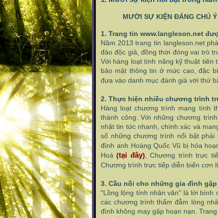
MƯỜI SỰ KIỆN ĐÁNG CHÚ Ý
1. Trang tin www.langleson.net đư
Năm 2013 trang tin langleson.net phá
đảo độc giả, đồng thời đóng vai trò 
Với hàng loạt tính năng kỹ thuật tiên
bảo mật thông tin ở mức cao, đặc bi
đưa vào danh mục đánh giá với thứ bậ
2. Thực hiện nhiều chương trình tr
Hàng loạt chương trình mang tính t
thành công. Với những chương trình 
nhật tin tức nhanh, chính xác và man
số những chương trình nổi bật phải 
đình anh Hoàng Quốc Vũ bị hỏa hoạ
tại đây
Hoá
(
)
, Chương trình trực t
Chương trình trực tiếp diễn biến cơn l
3. Cầu nối cho những gia đình gặ
"Lồng lộng tính nhân văn" là lời bìn
các chương trình thấm đẫm lòng nhân
đình không may gặp hoạn nạn. Trang ti