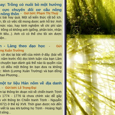
ay: Trồng cỏ nuôi bò một hướng
ch cực chuyển đổi cơ cấu nông
 nông thôn
-
Gửi bởi: Phạm Thị Thuỳ
 bài hay quá. Một số kiến thức rất bổ ích.
n, tôi có việc rất mong được anh hỗ trợ: Anh
mức nào, hay kinh nghiệm về chi phí sản
a trồng cỏ không anh (giống, phân bón, nhận
ới tiêu...). Anh có có thể cho tôi xin được
ện...
n - Làng theo đạo học
-
Gửi
ơng Xuân Trường
 cờ đọc lại bài viết của mình ở đây. (bài vết
 năm trước rồi) đọc bình luận của bạn Lâm
chuyện bạn đánh giá thế nào là quyền của
 có điều một thông tin bạn đưa ra không
c: Mình (Lương Xuân Trường) và bạn dồng
han Phương...
ột tư liệu Hán nôm về địa danh
n
-
Gửi bởi: Lê Trọng Đại
 lại thông tin đoạn nói về chiến tranh Trịnh
n 1774 - 1776 là chưa chính xác dễ gây
 với thông tin Chiến tranh Trịnh - Nguyễn
1672) ở thế kỷ XVII. Thời gian được nói đến
i viết là sau khi tướng họ Trịnh - Hoàng Ngũ
 sông...