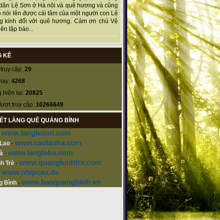
dân Lệ Sơn ở Hà nội và quê hương và cũng
 nói lên được cái tâm của một người con Lệ
g kính đối với quê hương. Cảm ơn chú Vệ
ên tập báo...
 KÊ
truy cập:
29
nay:
4268
 hiện tại:
20825
lượt truy cập:
10266649
KẾT LÀNG QUÊ QUẢNG BÌNH
www.langleson.com
-
www.caolaoha.com
 Lao
-
www.langlaha.com
à
-
www.quangbinhtre.com
h Trẻ
-
www.nhipcau.de
-
www.baoquangbinh.vn
g Bình
-