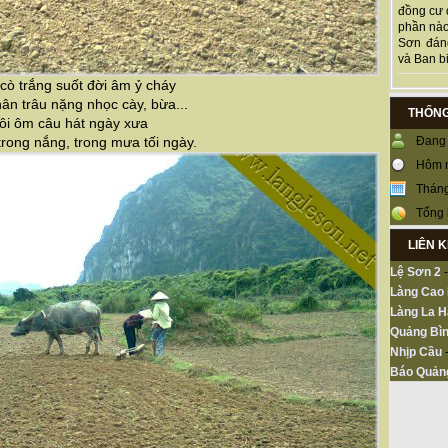
đồng cư 
phần nào
Sơn đán
và Ban bi
cò trắng suốt đời âm ỷ cháy
ân trâu nặng nhọc cày, bừa...
THỐNG
ôi ôm câu hát ngày xưa
Đang 
trong nắng, trong mưa tối ngày.
Hôm 
Tháng
Tổng 
LIÊN 
Lệ Sơn 2
Làng Cao
Làng La H
Quảng Bìn
Nhịp Cầu
Báo Quản