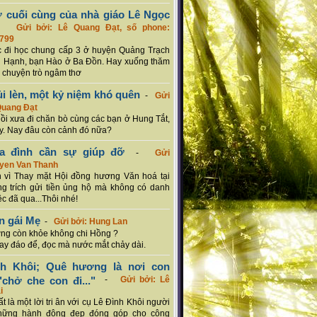
ơ cuối cùng của nhà giáo Lê Ngọc
-
Gửi bởi: Lê Quang Đạt, số phone:
799
c đi học chung cấp 3 ở huyện Quảng Trạch
 Hạnh, bạn Hào ở Ba Đồn. Hay xuống thăm
 chuyện trò ngâm thơ
ủi lèn, một kỷ niệm khó quên
-
Gửi
Quang Đạt
hồi xưa đi chăn bò cùng các bạn ở Hung Tắt,
. Nay đâu còn cảnh đó nữa?
ia đình cần sự giúp đỡ
-
Gửi
uyen Van Thanh
 vì Thay mặt Hội đồng hương Văn hoá tại
g trích gửi tiền ủng hộ mà không có danh
ệc đã qua...Thôi nhé!
n gái Mẹ
-
Gửi bởi: Hung Lan
g còn khỏe không chi Hồng ?
hay đáo để, đọc mà nước mắt chảy dài.
nh Khôi; Quê hương là nơi con
chở che con đi..."
-
Gửi bởi: Lê
i
rất là một lời tri ân với cụ Lê Đình Khôi người
hững hành động đẹp đóng góp cho cộng