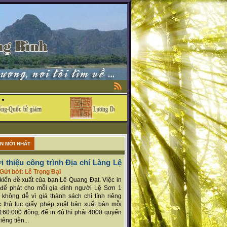
ẬN MỚI NHẤT
i thiệu công trình Địa chí Làng Lệ
Gửi bởi: Lê Trọng Đại
ý kiến đề xuất của bạn Lê Quang Đạt. Việc in
để phát cho mỗi gia đình người Lệ Sơn 1
 không dễ vì giá thành sách chỉ tính riêng
 thủ tục giấy phép xuất bản xuất bản mỗi
160.000 đồng, để in đủ thì phải 4000 quyển
iêng tiền...