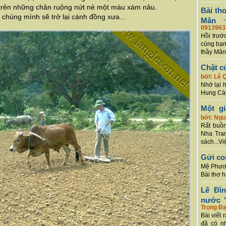
trên những chân ruộng nứt nẻ một màu xám nâu.
Bài th
, chúng mình sẽ trở lại cánh đồng xưa…
Mân
0913963
Hồi trướ
cùng bạn
thầy Mân
Chặt c
bởi: Lê 
Nhớ lại 
Hung Cày
Một g
bởi: Ng
Rất buồn
Nha Tran
sách...Vi
Gửi co
Mệ Phươn
Bài thơ 
Lê Đì
nước "
Trọng Đạ
Bài viết 
đã có n