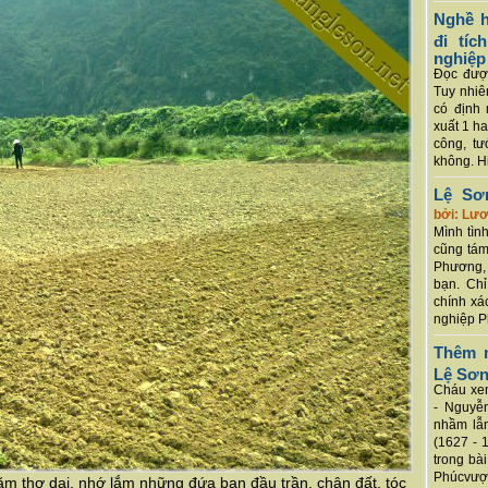
Nghề h
đi tí
nghiệp
Đọc được
Tuy nhiê
có định 
xuất 1 h
công, tư
không. Hi
Lệ Sơ
bởi: Lư
Mình tình
cũng tám
Phương, 
bạn. Chỉ
chính xá
nghiệp P
Thêm m
Lệ Sơ
Cháu xem
- Nguyễ
nhầm lẫn
(1627 - 
trong bà
Phúcvượt
m thơ dại, nhớ lắm những đứa bạn đầu trần, chân đất, tóc