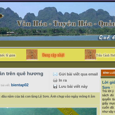
ân trên quê hương
BÌNH LU
Gửi bài viết qua email
In ra
Lời giớ
bientap02
bài viết:
Lưu bài viết này
Sơn
-
Trả lời 
sách đủ 
ạc đầu năm của bà con làng Lệ Sơn. Ảnh chụp vào ngày mồng 6 âm
quyển là
giấy mực
cuốn đã 
như vậy r