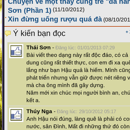
Chuyện về một thầy cúng trẻ "đa nă
Sơn (Phần 1)
(11/10/2012)
Xin đừng uống rượu quá đà
(08/10/201
Ý kiến bạn đọc
+
Thái Sơn
-
Đăng lúc: 01/01/2013 07:29
Bài viết theo dạng này rất độc đáo, có cả
dung cũng rất thiết thực, con em đi xa q
lắng như bạn Hậu quả là hiếm. Mình cũng
phát triển nhưng vẫn giữ được nét riêng 
mà cha ông mình đã gây dựng.
Năm mới xin chúc mọi người bình an, chú
kết a.
Thúy Nga
-
Đăng lúc: 29/10/2012 05:17
Anh Hậu nói đúng, làng quê là phải có co
nước, sân Đình, Mất đi những thứ đó còn 