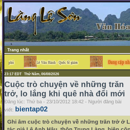
Trang nhất
23:17 EDT Thứ Năm, 06/08/2026
Cuộc trò chuyện về những trăn
trở, lo lắng khi quê nhà đổi mới
Đăng lúc: Thứ ba - 23/10/2012 18:42 - Người đăng bài
bientap02
viết:
Ghi âm cuộc trò chuyện về những trăn trở ở
tác giả Lê Anh Hậu, thôn Trung Làng, hiện côn