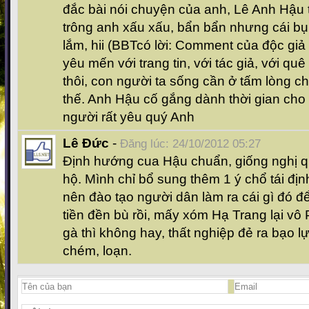
đắc bài nói chuyện của anh, Lê Anh Hậu th
trông anh xấu xấu, bẩn bẩn nhưng cái bụn
lắm, hii (BBTcó lời: Comment của độc giả
yêu mến với trang tin, với tác giả, với 
thôi, con người ta sống cần ở tấm lòng ch
thế. Anh Hậu cố gắng dành thời gian ch
người rất yêu quý Anh
Lê Đức
-
Đăng lúc: 24/10/2012 05:27
Định hướng cua Hậu chuẩn, giống nghị 
hộ. Mình chỉ bổ sung thêm 1 ý chổ tái định
nên đào tạo người dân làm ra cái gì đó đ
tiền đền bù rồi, mấy xóm Hạ Trang lại vô
gà thì không hay, thất nghiệp đẻ ra bạo l
chém, loạn.