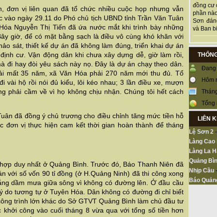
đồng cư 
h, đơn vị liên quan đã tổ chức nhiều cuộc họp nhưng vẫn
phần nào
ệc vào ngày 29.11 do Phó chủ tịch UBND tỉnh Trần Văn Tuân
Sơn đán
 Hóa Nguyễn Thị Tiến đã ứa nước mắt khi trình bày những
và Ban bi
“Bây giờ, để có mặt bằng sạch là điều vô cùng khó khăn với
hảo sát, thiết kế dự án đã không làm đúng, triển khai dự án
 định cư. Vận động dân khi chưa xây dựng dễ, giờ làm rồi,
THỐNG
mà đi hay đòi yêu sách này nọ. Đây là dự án chạy theo dân.
Đang 
phải mất 35 năm, xã Văn Hóa phải 270 năm mới thu đủ. Tổ
Hôm 
 vài hộ rồi nói đủ kiểu, lôi kéo nhau; 3 lần điều xe, mượn
ng phải cầm về vì họ không chịu nhận. Chúng tôi hết cách
Tháng
Tổng 
Tuân đã đồng ý chủ trương cho điều chỉnh tăng mức tiền hỗ
LIÊN 
c đơn vị thực hiện cam kết thời gian hoàn thành để tháng
Lệ Sơn 2
Làng Cao
Làng La H
Quảng Bìn
g hợp duy nhất ở Quảng Bình. Trước đó, Báo Thanh Niên đã
Nhịp Cầu
n với số vốn 90 tỉ đồng (ở H.Quảng Ninh) đã thi công xong
Báo Quản
 nắng dầm mưa giữa sông vì không có đường lên. Ở đầu cầu
ý do tương tự ở Tuyên Hóa. Dân không có đường đi chỉ biết
công trình lớn khác do Sở GTVT Quảng Bình làm chủ đầu tư
 khởi công vào cuối tháng 8 vừa qua với tổng số tiền hơn