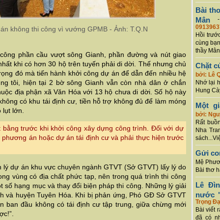
Bài th
Mân
0913963
án không thi công vì vướng GPMB - Ảnh: T.Q.N
Hồi trướ
cùng bạn
thầy Mân
hi công phần cầu vượt sông Gianh, phần đường và nút giao
hất khi có hơn 30 hộ trên tuyến phải di dời. Thế nhưng chủ
Chặt c
rọng đó mà tiến hành khởi công dự án để dẫn đến nhiều hệ
bởi: Lê 
úng tôi, hiện tại 2 bờ sông Gianh vẫn còn nhà dân ở chắn
Nhớ lại 
Hung Cày
huộc địa phận xã Văn Hóa với 13 hộ chưa di dời. Số hộ này
 không có khu tái định cư, tiền hỗ trợ không đủ để làm móng
Một g
lụt lớn.
bởi: Ng
Rất buồn
 bằng trước khi khởi công xây dựng công trình. Đối với dự
Nha Tran
ập phương án hoặc dự án tái định cư và phải thực hiện trước
sách...Vi
Gửi co
Mệ Phươn
ản lý dự án khu vực chuyên ngành GTVT (Sở GTVT) lấy lý do
Bài thơ 
ong vùng có địa chất phức tạp, nên trong quá trình thi công
Lê Đì
ột số hạng mục và thay đổi biện pháp thi công. Những lý giải
nước "
nh và huyện Tuyên Hóa. Khi bị phản ứng, Phó GĐ Sở GTVT
Trọng Đạ
n ban đầu không có tái định cư tập trung, giữa chừng mới
Bài viết 
ợc!”.
đã có n