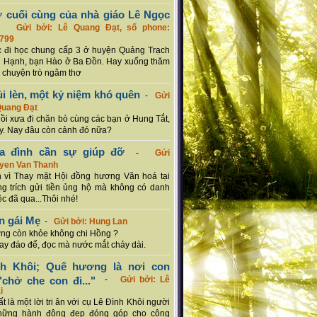
ơ cuối cùng của nhà giáo Lê Ngọc
-
Gửi bởi: Lê Quang Đạt, số phone:
799
c đi học chung cấp 3 ở huyện Quảng Trạch
 Hạnh, bạn Hào ở Ba Đồn. Hay xuống thăm
 chuyện trò ngâm thơ
ủi lèn, một kỷ niệm khó quên
-
Gửi
Quang Đạt
hồi xưa đi chăn bò cùng các bạn ở Hung Tắt,
. Nay đâu còn cảnh đó nữa?
ia đình cần sự giúp đỡ
-
Gửi
uyen Van Thanh
 vì Thay mặt Hội đồng hương Văn hoá tại
g trích gửi tiền ủng hộ mà không có danh
ệc đã qua...Thôi nhé!
n gái Mẹ
-
Gửi bởi: Hung Lan
g còn khỏe không chi Hồng ?
hay đáo để, đọc mà nước mắt chảy dài.
nh Khôi; Quê hương là nơi con
chở che con đi..."
-
Gửi bởi: Lê
i
rất là một lời tri ân với cụ Lê Đình Khôi người
hững hành động đẹp đóng góp cho cộng