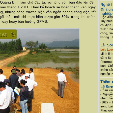
 Quảng Bình làm chủ đầu tư, với tổng vốn ban đầu lên đến
Nghề h
g vào tháng 1.2011. Theo kế hoạch sẽ hoàn thành vào ngày
đi tí
ng, nhưng công trường hiện vẫn ngổn ngang công việc, tất
nghiệp
gói thầu mới chỉ thực hiện được gần 30%; trong khi chính
Đọc được
g loay hoay bàn hướng GPMB.
Tuy nhiê
có định 
xuất 1 h
công, tư
không. Hi
Lệ Sơ
bởi: Lư
Mình tình
cũng tám
Phương, 
bạn. Chỉ
chính xá
nghiệp P
Thêm m
Lệ Sơ
Cháu xem
- Nguyễ
nhầm lẫn
(1627 - 
trong bà
Phúcvượt