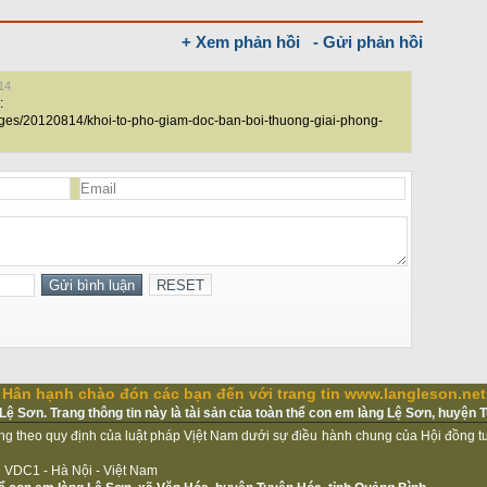
+ Xem phản hồi
- Gửi phản hồi
14
:
ages/20120814/khoi-to-pho-giam-doc-ban-boi-thuong-giai-phong-
Hân hạnh chào đón các bạn đến với trang tin www.langleson.net
ệ Sơn. Trang thông tin này là tài sản của toàn thể con em làng Lệ Sơn, huyện 
ộng theo quy định của luật pháp Vịệt Nam dưới sự điều hành chung của Hội đồng 
iệu VDC1 - Hà Nội - Việt Nam