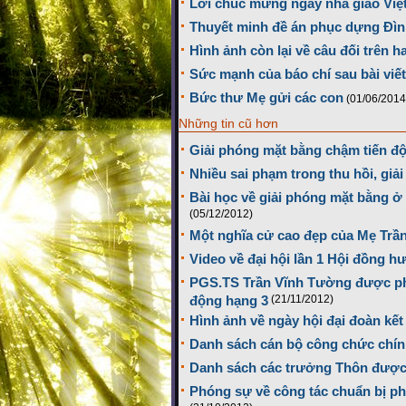
Lời chúc mừng ngày nhà giáo Việ
Thuyết minh đề án phục dựng Đì
Hình ảnh còn lại về câu đối trên 
Sức mạnh của báo chí sau bài viế
Bức thư Mẹ gửi các con
(01/06/2014
Những tin cũ hơn
Giải phóng mặt bằng chậm tiến độ 
Nhiều sai phạm trong thu hồi, giả
Bài học về giải phóng mặt bằng ở 
(05/12/2012)
Một nghĩa cử cao đẹp của Mẹ Trần
Video về đại hội lần 1 Hội đồng 
PGS.TS Trần Vĩnh Tường được ph
động hạng 3
(21/11/2012)
Hình ảnh về ngày hội đại đoàn kết
Danh sách cán bộ công chức chí
Danh sách các trưởng Thôn được
Phóng sự về công tác chuẩn bị p