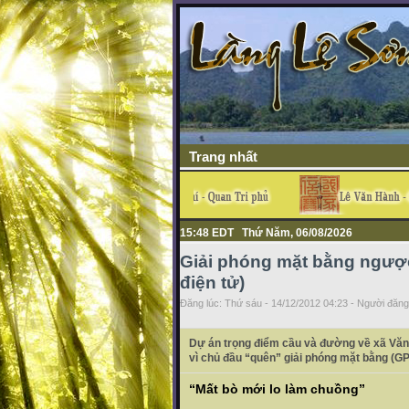
Trang nhất
15:48 EDT Thứ Năm, 06/08/2026
Giải phóng mặt bằng ngượ
điện tử)
Đăng lúc: Thứ sáu - 14/12/2012 04:23 - Người đăng 
Dự án trọng điểm cầu và đường về xã Văn 
vì chủ đầu “quên” giải phóng mặt bằng (GPM
“Mất bò mới lo làm chuồng”