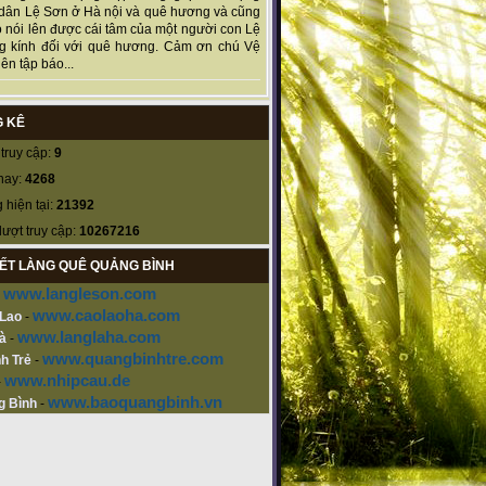
dân Lệ Sơn ở Hà nội và quê hương và cũng
 nói lên được cái tâm của một người con Lệ
g kính đối với quê hương. Cảm ơn chú Vệ
ên tập báo...
 KÊ
truy cập:
9
nay:
4268
 hiện tại:
21392
lượt truy cập:
10267216
KẾT LÀNG QUÊ QUẢNG BÌNH
www.langleson.com
-
www.caolaoha.com
 Lao
-
www.langlaha.com
à
-
www.quangbinhtre.com
h Trẻ
-
www.nhipcau.de
-
www.baoquangbinh.vn
g Bình
-