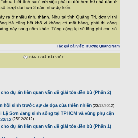
 “chưa biết tính sao” với việc phải di dời hơn 50 nhà dân ở
 sẽ trượt dài hơn 3 năm như dự kiến.
y ra ở nhiều tỉnh, thành. Như tại tỉnh Quảng Trị, đơn vị thi
ng Hà cũng hết khổ vì không có mặt bằng, phải thi công
háng này sang năm khác. Tổng cộng lại sẽ lãng phí con số
Tác giả bài viết:
Trương Quang Nam
ĐÁNH GIÁ BÀI VIẾT
cho dự án liên quan vấn đề giải tỏa đền bù (Phần 2)
n hồi sinh trước sự đe dọa của thiên nhiên
(23/12/2012)
i Lệ Sơn đang sinh sống tại TPHCM và vùng phụ cận
22/12
(25/12/2012)
cho dự án liên quan vấn đề giải tỏa đền bù (Phần 1)