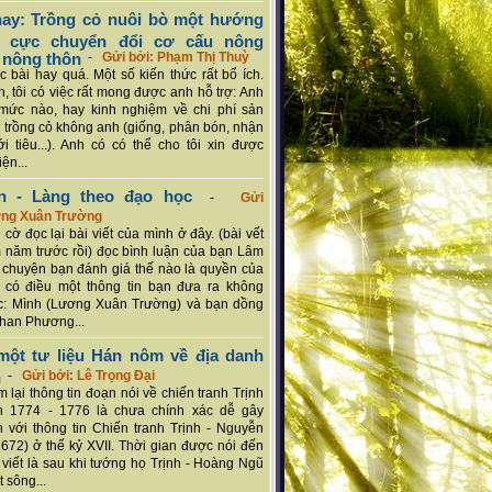
ay: Trồng cỏ nuôi bò một hướng
ch cực chuyển đổi cơ cấu nông
 nông thôn
-
Gửi bởi: Phạm Thị Thuỳ
 bài hay quá. Một số kiến thức rất bổ ích.
n, tôi có việc rất mong được anh hỗ trợ: Anh
mức nào, hay kinh nghiệm về chi phí sản
a trồng cỏ không anh (giống, phân bón, nhận
ới tiêu...). Anh có có thể cho tôi xin được
ện...
n - Làng theo đạo học
-
Gửi
ơng Xuân Trường
 cờ đọc lại bài viết của mình ở đây. (bài vết
 năm trước rồi) đọc bình luận của bạn Lâm
chuyện bạn đánh giá thế nào là quyền của
 có điều một thông tin bạn đưa ra không
c: Mình (Lương Xuân Trường) và bạn dồng
han Phương...
ột tư liệu Hán nôm về địa danh
n
-
Gửi bởi: Lê Trọng Đại
 lại thông tin đoạn nói về chiến tranh Trịnh
n 1774 - 1776 là chưa chính xác dễ gây
 với thông tin Chiến tranh Trịnh - Nguyễn
1672) ở thế kỷ XVII. Thời gian được nói đến
i viết là sau khi tướng họ Trịnh - Hoàng Ngũ
 sông...