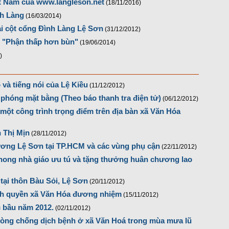
t Nam của www.langleson.net
(18/11/2016)
nh Làng
(16/03/2014)
hai cột cổng Đình Làng Lệ Sơn
(31/12/2012)
t "Phận thấp hơn bùn"
(19/06/2014)
)
và tiếng nói của Lệ Kiều
(11/12/2012)
i phóng mặt bằng (Theo báo thanh tra điện tử)
(06/12/2012)
một công trình trọng điểm trên địa bàn xã Văn Hóa
 Thị Mịn
(28/11/2012)
hương Lệ Sơn tại TP.HCM và các vùng phụ cận
(22/11/2012)
ong nhà giáo ưu tú và tặng thưởng huân chương lao
 tại thôn Bàu Sỏi, Lệ Sơn
(20/11/2012)
nh quyền xã Văn Hóa đương nhiệm
(15/11/2012)
 bầu năm 2012.
(02/11/2012)
hòng chống dịch bệnh ở xã Văn Hoá trong mùa mưa lũ