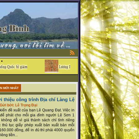
ẬN MỚI NHẤT
i thiệu công trình Địa chí Làng Lệ
Gửi bởi: Lê Trọng Đại
ý kiến đề xuất của bạn Lê Quang Đạt. Việc in
để phát cho mỗi gia đình người Lệ Sơn 1
 không dễ vì giá thành sách chỉ tính riêng
 thủ tục giấy phép xuất bản xuất bản mỗi
160.000 đồng, để in đủ thì phải 4000 quyển
iêng tiền...