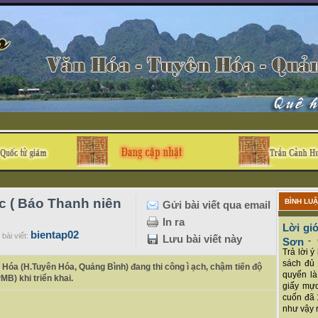
c ( Báo Thanh niên
BÌNH LU
Gửi bài viết qua email
In ra
Lời giớ
bientap02
bài viết:
Lưu bài viết này
Sơn
-
Trả lời 
sách đủ 
Hóa (H.Tuyên Hóa, Quảng Bình) đang thi công ì ạch, chậm tiến độ
quyển là
B) khi triển khai.
giấy mực
cuốn đã 
như vậy r