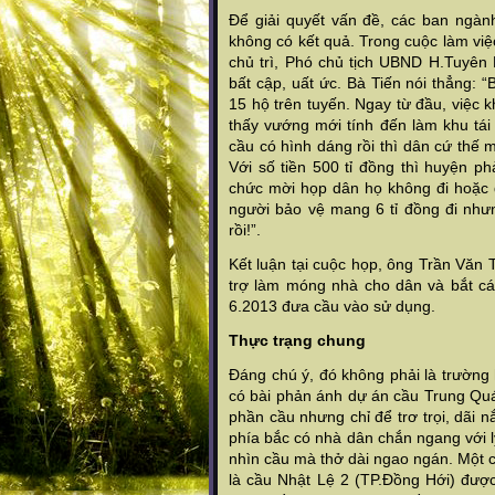
Để giải quyết vấn đề, các ban ngàn
không có kết quả. Trong cuộc làm vi
chủ trì, Phó chủ tịch UBND H.Tuyên
bất cập, uất ức. Bà Tiến nói thẳng: 
15 hộ trên tuyến. Ngay từ đầu, việc k
thấy vướng mới tính đến làm khu tái
cầu có hình dáng rồi thì dân cứ thế 
Với số tiền 500 tỉ đồng thì huyện 
chức mời họp dân họ không đi hoặc đi
người bảo vệ mang 6 tỉ đồng đi như
rồi!”.
Kết luận tại cuộc họp, ông Trần Văn 
trợ làm móng nhà cho dân và bắt cá
6.2013 đưa cầu vào sử dụng.
Thực trạng chung
Đáng chú ý, đó không phải là trườn
có bài phản ánh dự án cầu Trung Quá
phần cầu nhưng chỉ để trơ trọi, dãi
phía bắc có nhà dân chắn ngang với l
nhìn cầu mà thở dài ngao ngán. Một 
là cầu Nhật Lệ 2 (TP.Đồng Hới) được