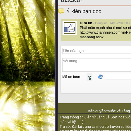
(21/10/2012)
Ý kiến bạn đọc
Đưa tin
-
Đăng lúc: 14/12/2012 08:
Phải mần mạnh như ri mới sợ nì
http://www.thanhnien.com.vn/P
mat-bang.aspx
Mã an toàn:
Bản quyền thuộc về Làng L
Trang thông tin điện tử Làng Lệ Sơn hoạt đ
môn và kỹ thuật.
Trụ sở: Đặt tại trung tâm lưu trữ truyền số l