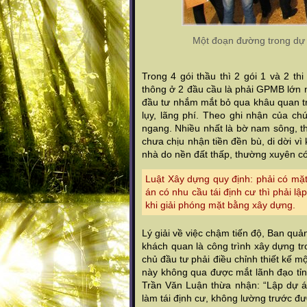
Một đoạn đường trong dự 
Trong 4 gói thầu thì 2 gói 1 và 2 t
thông ở 2 đầu cầu là phải GPMB lớn n
đầu tư nhắm mắt bỏ qua khâu quan t
lụy, lãng phí. Theo ghi nhận của ch
ngang. Nhiều nhất là bờ nam sông, t
chưa chịu nhận tiền đền bù, di dời vì
nhà do nền đất thấp, thường xuyên có 
Luật Xây dựng quy định: phải có mặt
án có nhu cầu tái định cư thì phải l
khi giải phóng mặt bằng xây dựng.
Lý giải về việc chậm tiến độ, Ban qu
khách quan là công trình xây dựng tr
chủ đầu tư phải điều chỉnh thiết kế m
này không qua được mắt lãnh đạo tỉ
Trần Văn Luận thừa nhận: “Lập dự á
làm tái định cư, không lường trước đư