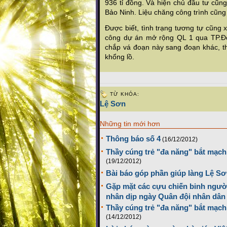
936 tỉ đồng. Và hiện chủ đầu tư cũng
Bảo Ninh. Liệu chăng công trình cũng
Được biết, tình trạng tương tự cũng xả
công dự án mở rộng QL 1 qua TP.Đô
chắp vá đoạn này sang đoạn khác, t
khổng lồ.
TỪ KHÓA:
Lệ Sơn
Những tin mới hơn
Thông báo số 4
(16/12/2012)
Thầy cúng trẻ "đa năng" bắt mạch 
(19/12/2012)
Bài báo góp phần giúp làng Lệ Sơ
Gặp mặt các cựu chiến binh ngườ
nhân dịp ngày Quân đội nhân dân 
Thầy cúng trẻ "đa năng" bắt mạch 
(14/12/2012)