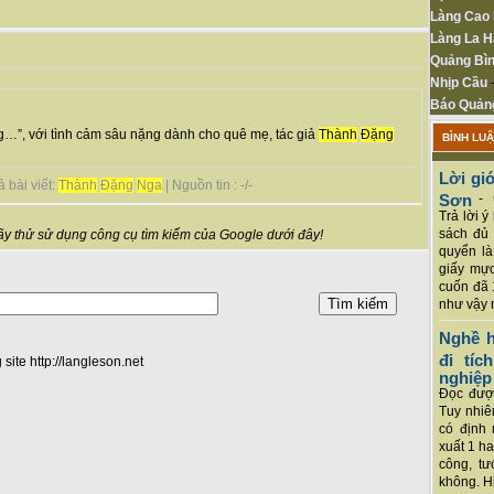
Làng Cao
Làng La H
Quảng Bìn
Nhịp Cầu
Báo Quản
g…”, với tình cảm sâu nặng dành cho quê mẹ, tác giả
Thành
Đặng
BÌNH LU
Lời giớ
 bài viết:
Thành
Đặng
Nga
| Nguồn tin : -/-
Sơn
-
Trả lời 
sách đủ 
y thử sử dụng công cụ tìm kiếm của Google dưới đây!
quyển là
giấy mực
cuốn đã 
như vậy r
Nghề h
đi tí
 site http://langleson.net
nghiệp
Đọc được
Tuy nhiê
có định 
xuất 1 h
công, tư
không. Hi