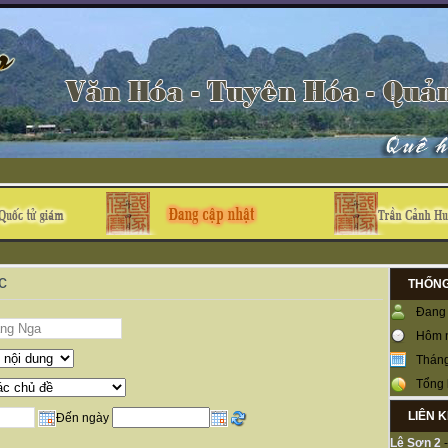
c
THỐNG
Đang 
Hôm 
Tháng
Tổng 
LIÊN 
Đến ngày
Lệ Sơn 2