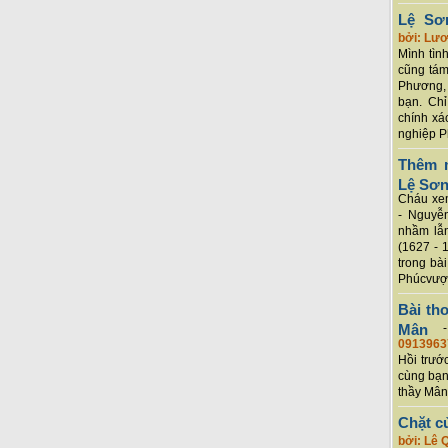
Lệ Sơ
bởi: Lư
Mình tình
cũng tám
Phương, 
bạn. Chỉ
chính xá
nghiệp P
Thêm m
Lệ Sơ
Cháu xem
- Nguyễ
nhầm lẫn
(1627 - 
trong bà
Phúcvượt
Bài th
Mân
0913963
Hồi trướ
cùng bạn
thầy Mân
Chặt c
bởi: Lê 