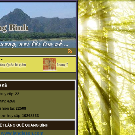
 KÊ
truy cập:
22
nay:
4268
 hiện tại:
22509
lượt truy cập:
10268333
KẾT LÀNG QUÊ QUẢNG BÌNH
www.langleson.com
-