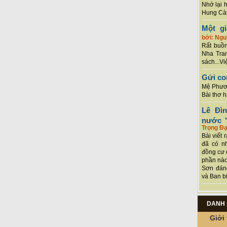
Nhớ lại 
Hung Cày
Một g
bởi: Ng
Rất buồn
Nha Tran
sách...Vi
Gửi co
Mệ Phươn
Bài thơ 
Lê Đì
nước "
Trọng Đạ
Bài viết 
đã có n
đồng cư 
phần nào
Sơn đán
và Ban bi
DANH 
Giới 