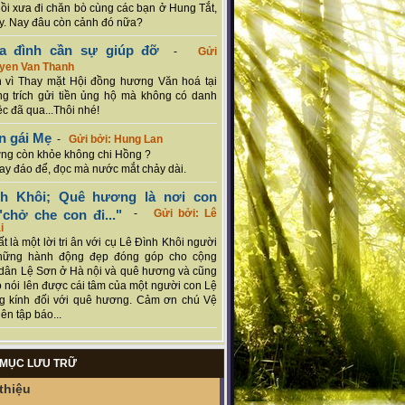
hồi xưa đi chăn bò cùng các bạn ở Hung Tắt,
. Nay đâu còn cảnh đó nữa?
ia đình cần sự giúp đỡ
-
Gửi
uyen Van Thanh
 vì Thay mặt Hội đồng hương Văn hoá tại
g trích gửi tiền ủng hộ mà không có danh
ệc đã qua...Thôi nhé!
n gái Mẹ
-
Gửi bởi: Hung Lan
g còn khỏe không chi Hồng ?
hay đáo để, đọc mà nước mắt chảy dài.
nh Khôi; Quê hương là nơi con
chở che con đi..."
-
Gửi bởi: Lê
i
rất là một lời tri ân với cụ Lê Đình Khôi người
hững hành động đẹp đóng góp cho cộng
dân Lệ Sơn ở Hà nội và quê hương và cũng
 nói lên được cái tâm của một người con Lệ
g kính đối với quê hương. Cảm ơn chú Vệ
ên tập báo...
MỤC LƯU TRỮ
thiệu