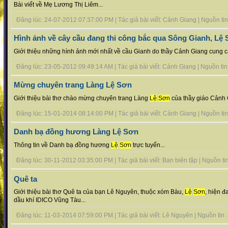
Bài viết về Mẹ Lương Thị Liêm...
Đăng lúc: 24-07-2012 07:37:00 PM | Tác giả bài viết: Cảnh Giang | Nguồn tin :
Hình ảnh về cây cầu đang thi công bắc qua Sông Gianh, Lệ
Giới thiệu những hình ảnh mới nhất về cầu Gianh do thầy Cảnh Giang cung cấ
Đăng lúc: 23-05-2012 09:49:14 AM | Tác giả bài viết: Cảnh Giang | Nguồn tin :
Mừng chuyên trang Làng Lệ Sơn
Giới thiệu bài thơ chào mừng chuyên trang Làng
Lệ
Sơn
của thầy giáo Cảnh G
Đăng lúc: 15-01-2014 08:14:00 PM | Tác giả bài viết: Cảnh Giang | Nguồn tin :
Danh bạ đồng hương Làng Lệ Sơn
Thông tin về Danh bạ đồng hương
Lệ
Sơn
trực tuyến...
Đăng lúc: 30-11-2012 03:35:00 PM | Tác giả bài viết: Ban biên tập | Nguồn tin 
Quê ta
Giới thiệu bài thơ Quê ta của bạn Lê Nguyên, thuộc xóm Bàu,
Lệ
Sơn
, hiện đ
dầu khí IDICO Vũng Tàu...
Đăng lúc: 11-03-2014 07:59:00 PM | Tác giả bài viết: Lê Nguyên | Nguồn tin : 