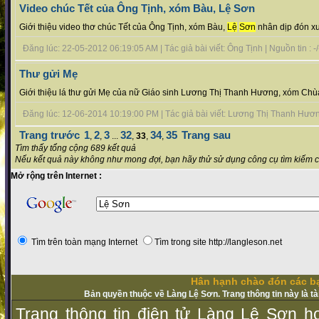
Video chúc Tết của Ông Tịnh, xóm Bàu, Lệ Sơn
Giới thiệu video thơ chúc Tết của Ông Tịnh, xóm Bàu,
Lệ
Sơn
nhân dịp đón xu
Đăng lúc: 22-05-2012 06:19:05 AM | Tác giả bài viết: Ông Tịnh | Nguồn tin : -/
Thư gửi Mẹ
Giới thiệu lá thư gửi Mẹ của nữ Giáo sinh Lương Thị Thanh Hương, xóm Chù
Đăng lúc: 12-06-2014 10:19:00 PM | Tác giả bài viết: Lương Thị Thanh Hương 
Trang trước
1
2
3
32
34
35
Trang sau
,
,
...
,
33
,
,
Tìm thấy tổng cộng 689 kết quả
Nếu kết quả này không như mong đợi, bạn hãy thử sử dụng công cụ tìm kiếm 
Mở rộng trên Internet :
Tìm trên toàn mạng Internet
Tìm trong site http://langleson.net
Hân hạnh chào đón các bạ
Bản quyền thuộc về Làng Lệ Sơn. Trang thông tin này là t
Trang thông tin điện tử Làng Lệ Sơn ho