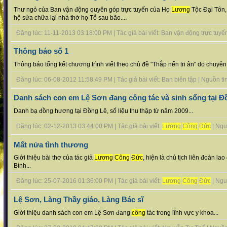
Thư ngỏ của Ban vận động quyên góp trực tuyến của Họ
Lương
Tộc Đại Tôn,
hộ sửa chữa lại nhà thờ họ Tổ sau bão....
Đăng lúc: 11-11-2013 03:18:00 PM | Tác giả bài viết: Ban vận động trực tuyến |
Thông báo số 1
Thông báo tổng kết chương trình viết theo chủ đề "Thắp nến tri ân" do chuyên 
Đăng lúc: 06-08-2012 11:58:49 PM | Tác giả bài viết: Ban biên tập | Nguồn tin 
Danh sách con em Lệ Sơn đang công tác và sinh sống tại Đ
Danh bạ đồng hương tại Đồng Lê, số liệu thu thập từ năm 2009...
Đăng lúc: 02-12-2013 03:44:00 PM | Tác giả bài viết:
Lương
Công
Đức
| Nguồ
Mất nửa tình thương
Giới thiệu bài thơ của tác giả
Lương
Công
Đức
, hiện là chủ tịch liên đoàn 
Bình...
Đăng lúc: 25-07-2016 01:36:00 PM | Tác giả bài viết:
Lương
Công
Đức
| Nguồ
Lệ Sơn, Làng Thầy giáo, Làng Bác sĩ
Giới thiệu danh sách con em Lệ Sơn đang
công
tác trong lĩnh vực y khoa...