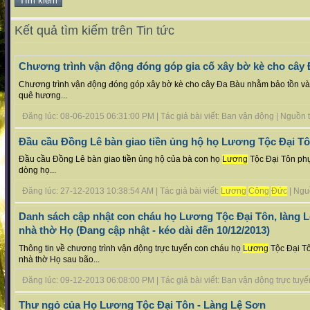
Kết quả tìm kiếm trên Tin tức
Chương trình vận động đóng góp gia cố xây bờ kè cho cây Đ
Chương trình vận động đóng góp xây bờ kè cho cây Đa Bàu nhằm bảo tồn và 
quê hương...
Đăng lúc: 08-06-2015 06:31:00 PM | Tác giả bài viết: Ban vận động | Nguồn tin
Đầu cầu Đồng Lê bàn giao tiền ủng hộ họ Lương Tộc Đại T
Đầu cầu Đồng Lê bàn giao tiền ủng hộ của bà con họ
Lương
Tộc Đại Tôn phụ
dòng họ...
Đăng lúc: 27-12-2013 10:38:54 AM | Tác giả bài viết:
Lương
Công
Đức
| Nguồ
Danh sách cập nhật con cháu họ Lương Tộc Đại Tôn, làng L
nhà thờ Họ (Đang cập nhật - kéo dài đến 10/12/2013)
Thông tin về chương trình vận động trực tuyến con cháu họ
Lương
Tộc Đại Tô
nhà thờ Họ sau bão...
Đăng lúc: 09-12-2013 06:08:00 PM | Tác giả bài viết: Ban vận động trực tuyến 
Thư ngỏ của Họ Lương Tộc Đại Tôn - Làng Lệ Sơn