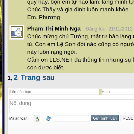
quý này, bọn em tự hào lắm, làng mình t
Chúc Thầy và gia đình luôn mạnh khỏe.
Em. Phương
Phạm Thị Minh Nga
-
Đăng lúc: 21/11/2012
Chúc mừng chú Tường, thật tự hào làng 
tú. Con em Lệ Sơn đời nào cũng có người 
này luôn rạng ngời.
Cảm ơn LLS.NET đã thông tin những sự k
con được biết.
2
Trang sau
1
,
Mã an toàn: