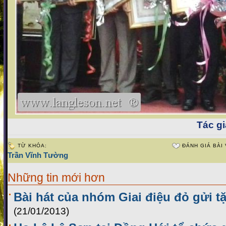
Tác gi
TỪ KHÓA:
ĐÁNH GIÁ BÀI 
Trần Vĩnh Tường
Những tin mới hơn
Bài hát của nhóm Giai điệu đỏ gửi 
(21/01/2013)