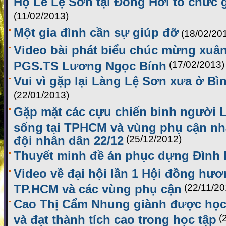
Họ Lê Lệ Sơn tại Đồng Hới tổ chức
(11/02/2013)
Một gia đình cần sự giúp đỡ
(18/02/20
Video bài phát biểu chúc mừng xuâ
PGS.TS Lương Ngọc Bính
(17/02/2013)
Vui vì gặp lại Làng Lệ Sơn xưa ở Bi
(22/01/2013)
Gặp mặt các cựu chiến binh người 
sống tại TPHCM và vùng phụ cận nh
đội nhân dân 22/12
(25/12/2012)
Thuyết minh đề án phục dựng Đình
Video về đại hội lần 1 Hội đồng hươ
TP.HCM và các vùng phụ cận
(22/11/20
Cao Thị Cẩm Nhung giành được họ
và đạt thành tích cao trong học tập
(