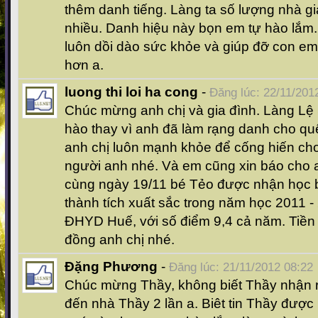
thêm danh tiếng. Làng ta số lượng nhà gi
nhiều. Danh hiệu này bọn em tự hào lắm.
luôn dồi dào sức khỏe và giúp đỡ con e
hơn a.
luong thi loi ha cong
-
Đăng lúc: 22/11/201
Chúc mừng anh chị và gia đình. Làng Lệ 
hào thay vì anh đã làm rạng danh cho q
anh chị luôn mạnh khỏe để cống hiến cho
người anh nhé. Và em cũng xin báo cho an
cùng ngày 19/11 bé Tẻo được nhận học 
thành tích xuất sắc trong năm học 2011 
ĐHYD Huế, với số điểm 9,4 cả năm. Tiền h
đồng anh chị nhé.
Đặng Phương
-
Đăng lúc: 21/11/2012 08:22
Chúc mừng Thầy, không biết Thầy nhận 
đến nhà Thầy 2 lần a. Biêt tin Thầy đượ