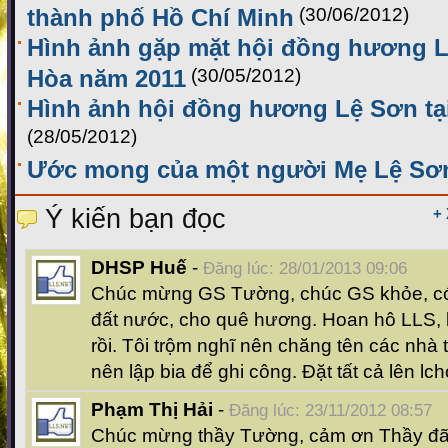
thành phố Hồ Chí Minh
(30/06/2012)
Hình ảnh gặp mặt hội đồng hương L
Hòa năm 2011
(30/05/2012)
Hình ảnh hội đồng hương Lệ Sơn ta
(28/05/2012)
Ước mong của một người Mẹ Lệ Sơ
Ý kiến bạn đọc
+
DHSP Huế
-
Đăng lúc: 28/01/2013 09:06
Chúc mừng GS Tường, chúc GS khỏe, có
đất nước, cho quê hương. Hoan hô LLS, là
rồi. Tôi trộm nghĩ nên chăng tên các nhà t
nên lập bia để ghi công. Đặt tất cả lên lc
Phạm Thị Hải
-
Đăng lúc: 23/11/2012 08:57
Chúc mừng thầy Tường, cảm ơn Thầy đã