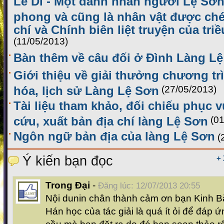
Lê Di - Một danh nhân người Lệ Sơn
phong và cũng là nhân vật được ch
chí và Chính biên liệt truyện của tr
(11/05/2013)
Bàn thêm về câu đối ở Đình Làng L
Giới thiệu về giải thưởng chương tr
hóa, lịch sử Làng Lệ Sơn
(27/05/2013)
Tài liệu tham khảo, đối chiếu phục 
cứu, xuất bản địa chí làng Lệ Sơn
(0
Ngôn ngữ bản địa của làng Lệ Sơn
(
Ý kiến bạn đọc
+
Trong Đại
-
Đăng lúc: 12/07/2013 20:55
Nội dunin chân thành cảm ơn bạn Kinh Bắ
Hán học của tác giải là quá ít ỏi để đáp