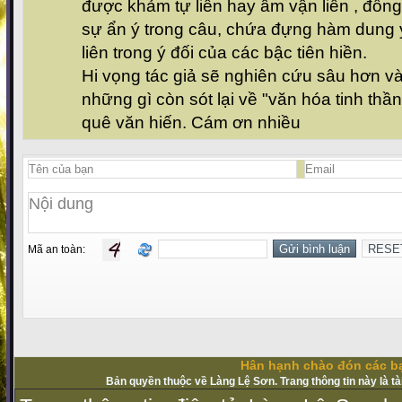
được khảm tự liên hay âm vận liên , đồng
sự ẩn ý trong câu, chứa đựng hàm dung ý
liên trong ý đối của các bậc tiên hiền.
Hi vọng tác giả sẽ nghiên cứu sâu hơn v
những gì còn sót lại về "văn hóa tinh th
quê văn hiến. Cám ơn nhiều
Mã an toàn:
Hân hạnh chào đón các bạ
Bản quyền thuộc về Làng Lệ Sơn. Trang thông tin này là t