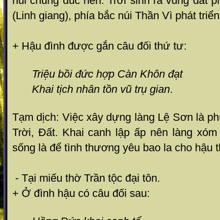
núi chung đúc nên. Trời sinh ra vùng đất
(Linh giang), phía bắc núi Thần Vì phát tri
+ Hậu đình được gắn câu đối thứ tư:
Triệu bồi đức hợp Càn Khôn đạt
Khai tịch nhân tồn vũ trụ gian
.
Tạm dịch: Việc xây dựng làng Lệ Sơn là ph
Trời, Đất. Khai canh lập ấp nên làng xóm
sống là để tình thương yêu bao la cho hậu t
- Tại miếu thờ Trần tộc đại tôn.
+ Ở đình hậu có câu đối sau: