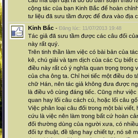
cầu mà bạn đặt ra do đó ban soạn thảo 
cộng tác của bạn Kinh Bắc để hoàn chỉn
tư liệu đã sưu tầm được để đưa vào địa chí
Kinh Bắc
-
Đăng lúc: 11/07/2013 19:48
Tác giả đã sưu tầm được các câu đối của
này rất quý.
Trên tinh thần làm việc có bài bản của tác 
kê, chú giải và tạm dịch của các Cụ biết 
điều này rất có ý nghĩa quan trọng trong 
của cha ông ta. Chỉ hơi tiếc một điều do 
chữ Hán, nên tác giả không đưa được ng
là điều vô cùng đáng tiếc. Cũng như việc 
quan hay lối câu cách cú, hoặc lối câu gố
Việc phân loại câu đối trong một bài viết,
cứu là việc nên làm trong bất cứ hoàn cả
đối thường dùng của người xưa, có nhiề
đối tự thuật, đề tặng hay chiết tự, nó sẽ 